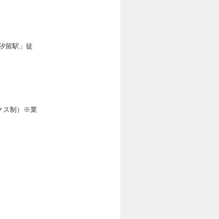
「汐留駅」徒
クス制）※業