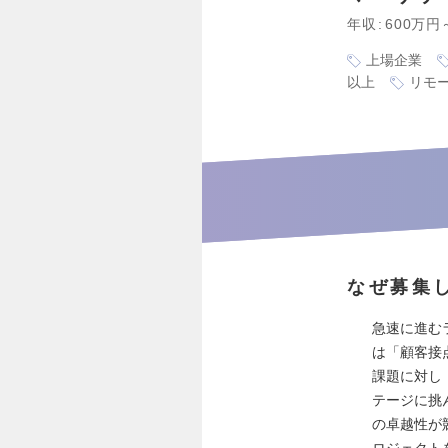
年収
600万円
上場企業
以上
リモ
なぜ募集
急速に進む
は「顧客接
課題に対し
テージに挑
の卓越性が
ロジェクト