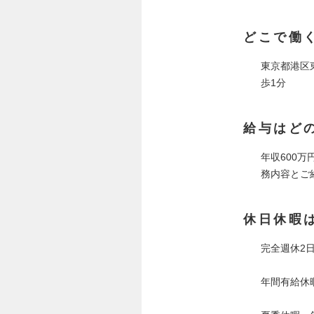
どこで働
東京都港区
歩1分
給与はど
年収600
務内容とご
休日休暇
完全週休2
年間有給休