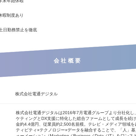
年末年始休暇
休暇制度あり
・土日勤務禁止を徹底
会社概要
株式会社電通デジタル
株式会社電通デジタルは2016年7月電通グループより分社化し
ケティングとDX支援に特化した総合ファームとして成長を続
金約4.4億円、従業員約2,500名規模。テレビ・メディア領域
ティビティ×テクノロジー×データを融合することで、「人」
ォーメーション（Marketing／Business／Data／IT）をワ