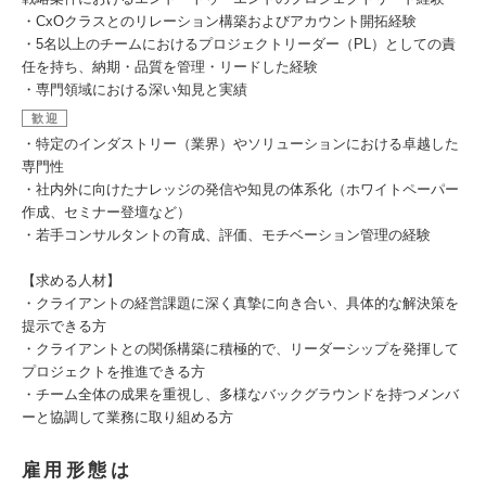
・CxOクラスとのリレーション構築およびアカウント開拓経験
・5名以上のチームにおけるプロジェクトリーダー（PL）としての責
任を持ち、納期・品質を管理・リードした経験
・専門領域における深い知見と実績
歓迎
・特定のインダストリー（業界）やソリューションにおける卓越した
専門性
・社内外に向けたナレッジの発信や知見の体系化（ホワイトペーパー
作成、セミナー登壇など）
・若手コンサルタントの育成、評価、モチベーション管理の経験
【求める人材】
・クライアントの経営課題に深く真摯に向き合い、具体的な解決策を
提示できる方
・クライアントとの関係構築に積極的で、リーダーシップを発揮して
プロジェクトを推進できる方
・チーム全体の成果を重視し、多様なバックグラウンドを持つメンバ
ーと協調して業務に取り組める方
雇用形態は