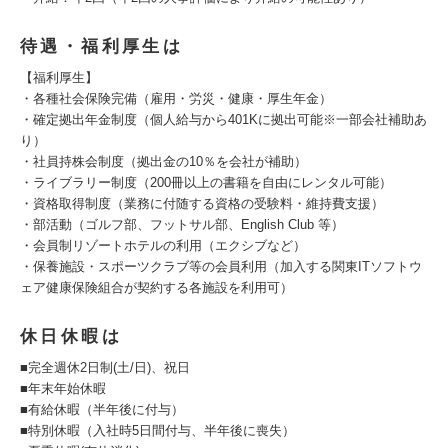
待遇・福利厚生は
【福利厚生】
・各種社会保険完備（雇用・労災・健康・厚生年金）
・確定拠出年金制度（個人給与から401Kに拠出可能※一部会社補助あ
り）
・社員持株会制度（拠出金の10％を会社が補助）
・ライブラリー制度（200冊以上の書籍を自由にレンタル可能）
・資格取得制度（業務に付随する資格の受験料・維持費支援）
・部活動（ゴルフ部、フットサル部、English Club 等）
・会員制リゾートホテルの利用（エクシブなど）
・保養施設・スポーツクラブ等の会員利用（加入する関東ITソフトウ
ェア健康保険組合が契約する各施設を利用可）
休日休暇は
■完全週休2日制(土/日)、祝日
■年末年始休暇
■有給休暇（半年後に付与）
■特別休暇（入社時5日間付与、半年後に喪失）