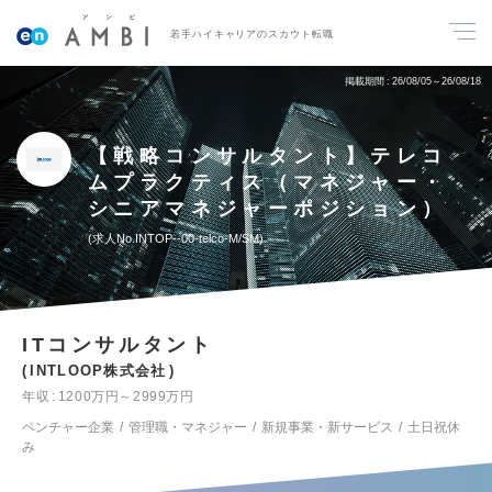
若手ハイキャリアのスカウト転職
掲載期間
26/08/05～26/08/18
【戦略コンサルタント】テレコ
ムプラクティス（マネジャー・
シニアマネジャーポジション）
求人No.INTOP--00-telco-M/SM
ITコンサルタント
INTLOOP株式会社
年収
1200万円～2999万円
ベンチャー企業
管理職・マネジャー
新規事業・新サービス
土日祝休
み