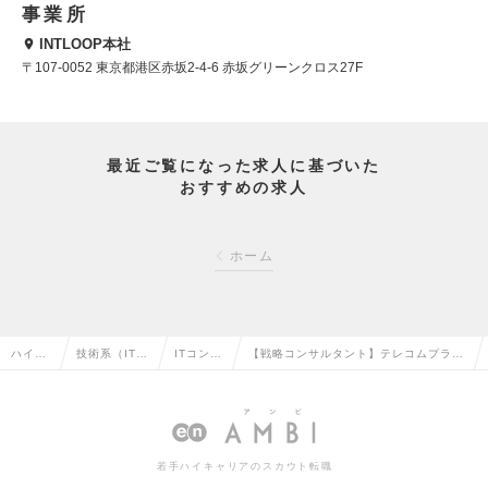
事業所
INTLOOP本社
〒107-0052 東京都港区赤坂2-4-6 赤坂グリーンクロス27F
最近ご覧になった求人に基づいた
おすすめの求人
ホーム
ハイク
技術系（IT・
ITコンサ
【戦略コンサルタント】テレコムプラク
ラス求
Web・通信
ルタント
ティス（マネジャー・シニアマネジャー
人TOP
系）の転職
の転職
ポジション）の求人情報
若手ハイキャリアのスカウト転職