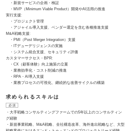
・新規サービスの企画・検証
・MVP（Minimum Viable Product）開発やAI活用の推進
実行支援:
・プロジェクト管理
・アジャイル導入支援、ベンダー選定を含む各種推進支援
M&A戦略支援:
・PMI（Post Merger Integration）支援
・ITデューデリジェンスの実施
・システム統合支援、セキュリティ評価
カスタマーサクセス・BPR:
・CX（顧客体験）向上施策の立案
・業務効率化・コスト削減の推進
・RPA・AI導入支援
・業務プロセスの可視化、継続的な改善サイクルの構築
求められるスキルは
必須
・大手戦略コンサルティングファームでの5年以上のコンサルティン
グ経験
・新規事業戦略、M&A戦略、全社構造改革、海外進出戦略など、大型
戦略案件におけるエンド・トゥ・エンドのプロジェクトリード経験