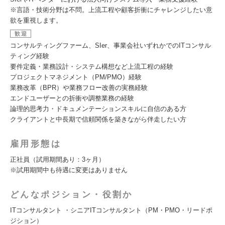
※言語・技術分野は不問。上流工程や顧客折衝にチャレンジしたい意
欲を重視します。
歓迎
コンサルティングファーム、SIer、事業会社いずれかでのITコンサル
ティング経験
要件定義・業務設計・システム構想など上流工程の経験
プロジェクトマネジメント（PM/PMO）経験
業務改革（BPR）や業務フロー改善の実務経験
エンドユーザーとの折衝や調整業務の経験
論理的思考力・ドキュメンテーションスキルに自信のある方
クライアントと中長期で信頼関係を築きながら伴走したい方
雇用形態は
正社員（試用期間あり：3ヶ月）
※試用期間中も待遇に変更はありません
どんなポジション・役割か
ITコンサルタント ・シニアITコンサルタント（PM・PMO・リードポ
ジション）