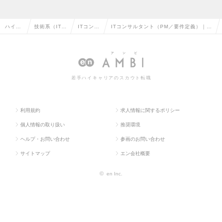
ハイク
技術系（IT・
ITコンサ
ITコンサルタント（PM／要件定義）｜年
ラス求
Web・通信
ルタント
収600～1,000万円可｜上流工程に挑戦
人TOP
系）の転職
の転職
可能・リモート可の求人情報
若手ハイキャリアのスカウト転職
利用規約
求人情報に関するポリシー
個人情報の取り扱い
推奨環境
ヘルプ・お問い合わせ
参画のお問い合わせ
サイトマップ
エン会社概要
©
en Inc.