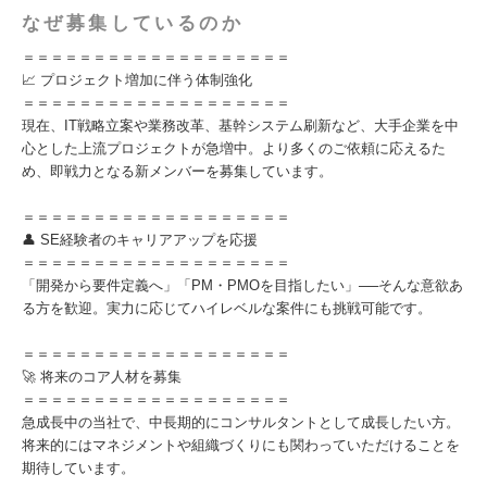
なぜ募集しているのか
＝＝＝＝＝＝＝＝＝＝＝＝＝＝＝＝＝＝＝
📈 プロジェクト増加に伴う体制強化
＝＝＝＝＝＝＝＝＝＝＝＝＝＝＝＝＝＝＝
現在、IT戦略立案や業務改革、基幹システム刷新など、大手企業を中
心とした上流プロジェクトが急増中。より多くのご依頼に応えるた
め、即戦力となる新メンバーを募集しています。
＝＝＝＝＝＝＝＝＝＝＝＝＝＝＝＝＝＝＝
👤 SE経験者のキャリアアップを応援
＝＝＝＝＝＝＝＝＝＝＝＝＝＝＝＝＝＝＝
「開発から要件定義へ」「PM・PMOを目指したい」──そんな意欲あ
る方を歓迎。実力に応じてハイレベルな案件にも挑戦可能です。
＝＝＝＝＝＝＝＝＝＝＝＝＝＝＝＝＝＝＝
🚀 将来のコア人材を募集
＝＝＝＝＝＝＝＝＝＝＝＝＝＝＝＝＝＝＝
急成長中の当社で、中長期的にコンサルタントとして成長したい方。
将来的にはマネジメントや組織づくりにも関わっていただけることを
期待しています。