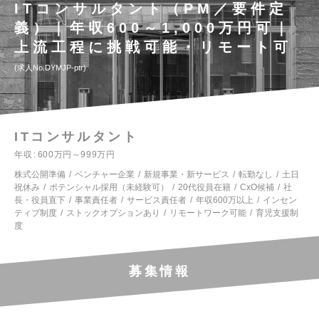
ITコンサルタント（PM／要件定
義）｜年収600～1,000万円可｜
上流工程に挑戦可能・リモート可
求人No.DYMJP-ptr
ITコンサルタント
年収
600万円～999万円
株式公開準備
ベンチャー企業
新規事業・新サービス
転勤なし
土日
祝休み
ポテンシャル採用（未経験可）
20代役員在籍
CxO候補
社
長・役員直下
事業責任者
サービス責任者
年収600万以上
インセン
ティブ制度
ストックオプションあり
リモートワーク可能
育児支援制
度
募集情報