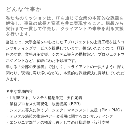
どんな仕事か
私たちのミッションは、ITを通じて企業の本質的な課題を
解決し、事業の成長と変革を共に実現すること。構想から
実行まで一貫して伴走し、クライアントの未来を創る支援
を行います。
当社では、大手企業を中心としたITプロジェクトの上流工程を担うコ
ンサルティングサービスを提供しています。担当いただくのは、IT戦
略の立案、業務改革支援、システム導入の構想策定、プロジェクトマ
ネジメントなど、多岐にわたる領域です。
単なる「外部の支援者」ではなく、クライアントの一員のように深く
関わり、現場に寄り添いながら、本質的な課題解決に貢献していただ
きます。
▼主な業務内容
・IT戦略立案、システム構想策定、要件定義
・業務プロセスの可視化、改善提案（BPR）
・システム導入に伴うプロジェクトマネジメント支援（PM・PMO）
・デジタル施策の推進やデータ活用に関するコンサルティング
・エンジニア部門との橋渡し役としての仕様調整・設計支援