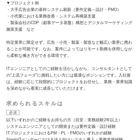
▼プロジェクト例
・大手広告企業の基幹システム刷新（要件定義～設計・PMO）
・小売業における業務改善・システム再構築支援
・製薬会社のCDP（顧客データ基盤）構想とデジタルマーケティング
施策支援 など
特定業界に限定せず、広告・小売・製薬・製造など幅広い業界に携わ
ることが可能です。なお、案件によってはリモート勤務を併用しなが
ら柔軟な働き方ができる環境です。
ITエンジニアとしてのご経験を活かしながら、コンサルタントとして
の“上流フェーズ”に挑戦したい方には最適なポジションです。入社後
は、経験に応じて段階的にプロジェクトをお任せし、業務・業界知識
を深めながら着実に成長していただけます。
求められるスキルは
必須
以下いずれかのご経験をお持ちの方（目安：実務経験2年以上）
システムエンジニアとしての開発または要件定義・設計経験
ITプロジェクトにおけるPM・PL・PMOのいずれかの経験
SIerやITベンダーにおける法人向けシステム導入・業務支援経験