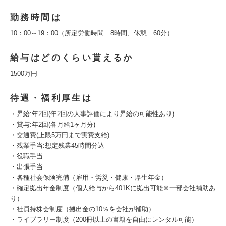
勤務時間は
10：00～19：00（所定労働時間 8時間、休憩 60分）
給与はどのくらい貰えるか
1500万円
待遇・福利厚生は
・昇給:年2回(年2回の人事評価により昇給の可能性あり)
・賞与:年2回(各月給1ヶ月分)
・交通費(上限5万円まで実費支給)
・残業手当:想定残業45時間分込
・役職手当
・出張手当
・各種社会保険完備（雇用・労災・健康・厚生年金）
・確定拠出年金制度（個人給与から401Kに拠出可能※一部会社補助あ
り）
・社員持株会制度（拠出金の10％を会社が補助）
・ライブラリー制度（200冊以上の書籍を自由にレンタル可能）