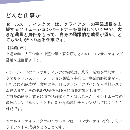
どんな仕事か
セールス・ディレクターは、クライアントの事業成長を支
援するソリューションパートナーを目指していく中で、大
きな裁量と責任をもって、自身の飛躍的な成長が望め、と
てもやりがいのある仕事です。
【職務内容】
上場企業・大手企業・中堅企業・官公庁などへの、コンサルティング
営業を担当頂きます。
イントループのコンサルティングの領域は、業界・業種を問わず、デ
ジタルトランスフォーメーション領域を中心に、事業戦略策定から、
PMI含むM&A支援、業務改革、ITはグランドデザインから基幹システ
ム導入まで、その他BPO等あらゆる領域を対象とします。
ご自身の得意とする領域で活躍頂くことはもちろん、イントループの
多数のコンサルタントと共に新たな領域にチャレンジして頂くことも
可能です。
セールス・ディレクターのミッションは、コンサルティングによりク
ライアントを成功させることです。