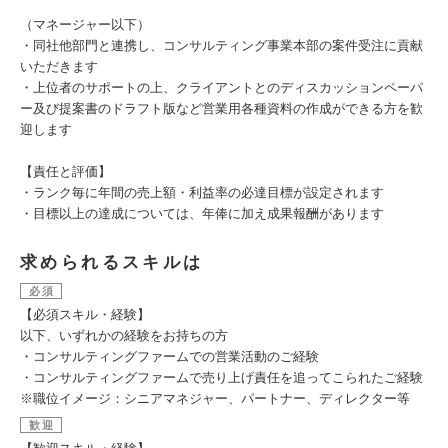
（マネージャー以下）
・同社他部門と連携し、コンサルティング事業本部の案件受注に貢献
いただきます
・上位者のサポートの上、クライアントとのディスカッションペーパ
ー及び提案書のドラフト版など営業用各種資料の作成ができる方を歓
迎します
【責任と評価】
・ランク毎に年間の売上額・利益率の必達目標が設定されます
・目標以上の達成については、年俸に加え成果報酬があります
求められるスキルは
必須
【必須スキル・経験】
以下、いずれかの経験をお持ちの方
・コンサルティングファームでの営業活動のご経験
・コンサルティングファームで売り上げ責任を追ってこられたご経験
※職位イメージ：シニアマネジャー、パートナー、ディレクター等
歓迎