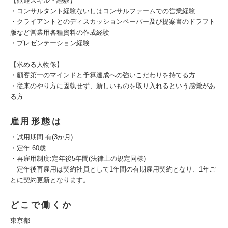
【歓迎スキル・経験】
・コンサルタント経験ないしはコンサルファームでの営業経験
・クライアントとのディスカッションペーパー及び提案書のドラフト
版など営業用各種資料の作成経験
・プレゼンテーション経験
【求める人物像】
・顧客第一のマインドと予算達成への強いこだわりを持てる方
・従来のやり方に固執せず、新しいものを取り入れるという感覚があ
る方
雇用形態は
・試用期間:有(3か月)
・定年:60歳
・再雇用制度:定年後5年間(法律上の規定同様)
定年後再雇用は契約社員として1年間の有期雇用契約となり、1年ご
とに契約更新となります。
どこで働くか
東京都