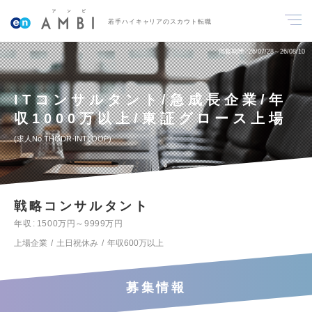
若手ハイキャリアのスカウト転職
掲載期間
26/07/28～26/08/10
ITコンサルタント/急成長企業/年
収1000万以上/東証グロース上場
求人No.THGDR-INTLOOP
戦略コンサルタント
年収
1500万円～9999万円
上場企業
土日祝休み
年収600万以上
募集情報