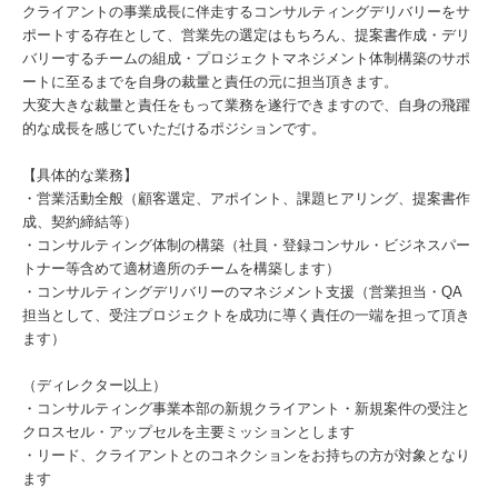
クライアントの事業成長に伴走するコンサルティングデリバリーをサ
ポートする存在として、営業先の選定はもちろん、提案書作成・デリ
バリーするチームの組成・プロジェクトマネジメント体制構築のサポ
ートに至るまでを自身の裁量と責任の元に担当頂きます。
大変大きな裁量と責任をもって業務を遂行できますので、自身の飛躍
的な成長を感じていただけるポジションです。
【具体的な業務】
・営業活動全般（顧客選定、アポイント、課題ヒアリング、提案書作
成、契約締結等）
・コンサルティング体制の構築（社員・登録コンサル・ビジネスパー
トナー等含めて適材適所のチームを構築します）
・コンサルティングデリバリーのマネジメント支援（営業担当・QA
担当として、受注プロジェクトを成功に導く責任の一端を担って頂き
ます）
（ディレクター以上）
・コンサルティング事業本部の新規クライアント・新規案件の受注と
クロスセル・アップセルを主要ミッションとします
・リード、クライアントとのコネクションをお持ちの方が対象となり
ます