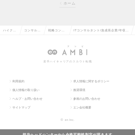
ホーム
ハイクラ
コンサルタ
戦略コンサ
ITコンサルタント/急成長企業/年収1
ス求人T
ント系の転
ルタントの
000万以上/東証グロース上場の求人
OP
職
転職
情報
若手ハイキャリアのスカウト転職
利用規約
求人情報に関するポリシー
個人情報の取り扱い
推奨環境
ヘルプ・お問い合わせ
参画のお問い合わせ
サイトマップ
エン会社概要
©
en Inc.
担当ヘッドハンターから
合格可能性判定
が届きます