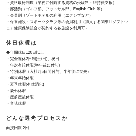
・資格取得制度（業務に付随する資格の受験料・維持費支援）
・部活動（ゴルフ部、フットサル部、English Club 等）
・会員制リゾートホテルの利用（エクシブなど）
・保養施設・スポーツクラブ等の会員利用（加入する関東ITソフトウ
ェア健康保険組合が契約する各施設を利用可）
休日休暇は
◆年間休日120日以上
・完全週休2日制(土/日)、祝日
・年次有給休暇(半年後に付与)
・特別休暇（入社時5日間付与、半年後に喪失）
・年末年始休暇
・夏季休暇(有休消化)
・慶弔休暇
・産前産後休暇
・育児休暇
どんな選考プロセスか
面接回数:2回