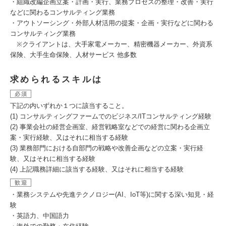
・組織改編企画立案・計画・実行、業務プロセスの整理・改善・実行
などに関わるコンサルティング業務
・アウトソーシング・外部人材活用の提案・企画・実行などに関わる
コンサルティング業務
※クライアントは、大手家電メーカー、精密機器メーカー、外資系
保険、大手生命保険、人材サービス 他多数
求められるスキルは
必須
下記の内いずれか１つに該当すること。
(1) コンサルティングファームでのビジネス/ITコンサルティング経験
(2) 事業会社の経営企画室、経営戦略室などでの経営に関わる企画立
案・実行経験、又はそれに相当する経験
(3) 業務部門における自部門の戦略や改善企画などの立案・実行経
験、又はそれに相当する経験
(4) 上記職務詳細に該当する経験、又はそれに相当する経験
歓迎
・業務システムや先進テクノロジー(AI、IoT等)に関する深い知見・経
験
・英語力、中国語力