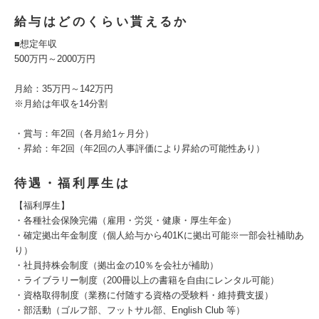
給与はどのくらい貰えるか
■想定年収
500万円～2000万円
月給：35万円～142万円
※月給は年収を14分割
・賞与：年2回（各月給1ヶ月分）
・昇給：年2回（年2回の人事評価により昇給の可能性あり）
待遇・福利厚生は
【福利厚生】
・各種社会保険完備（雇用・労災・健康・厚生年金）
・確定拠出年金制度（個人給与から401Kに拠出可能※一部会社補助あ
り）
・社員持株会制度（拠出金の10％を会社が補助）
・ライブラリー制度（200冊以上の書籍を自由にレンタル可能）
・資格取得制度（業務に付随する資格の受験料・維持費支援）
・部活動（ゴルフ部、フットサル部、English Club 等）