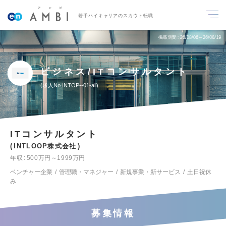
若手ハイキャリアのスカウト転職
掲載期間
26/08/06～26/08/19
ビジネス/ITコンサルタント
求人No.INTOP--01-all
ITコンサルタント
INTLOOP株式会社
年収
500万円～1999万円
ベンチャー企業
管理職・マネジャー
新規事業・新サービス
土日祝休
み
募集情報