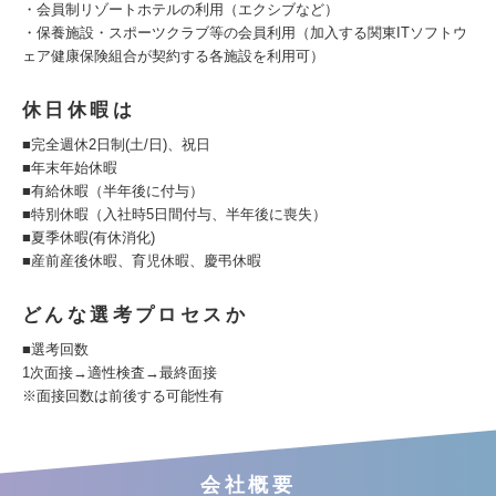
・会員制リゾートホテルの利用（エクシブなど）
・保養施設・スポーツクラブ等の会員利用（加入する関東ITソフトウ
ェア健康保険組合が契約する各施設を利用可）
休日休暇は
■完全週休2日制(土/日)、祝日
■年末年始休暇
■有給休暇（半年後に付与）
■特別休暇（入社時5日間付与、半年後に喪失）
■夏季休暇(有休消化)
■産前産後休暇、育児休暇、慶弔休暇
どんな選考プロセスか
■選考回数
1次面接→適性検査→最終面接
※面接回数は前後する可能性有
会社概要