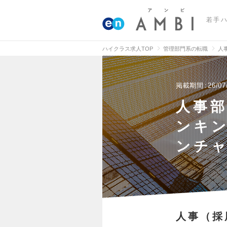
若手
ハイクラス求人TOP
管理部門系の転職
人
掲載期間
26/07
人事部
ンキン
ンチ
人事（採