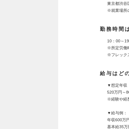
東京都渋谷区
※就業場所
勤務時間
10：00～1
※所定労働
※フレック
給与はど
▼想定年収
520万円～8
※経験や経
▼給与例：
年収600万
基本給35万