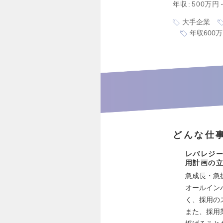
年収
500万円
大手企業
年収600
どんな仕
レバレジ
用計画の
急成長・急
オールイン
く、採用の
また、採用