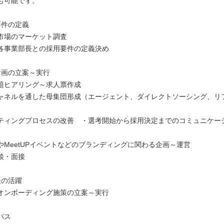
も可能です。
要件の定義
市場のマーケット調査
各事業部長との採用要件の定義決め
計画の立案～実行
題ヒアリング～求人票作成
ャネルを通した母集団形成（エージェント、ダイレクトソーシング、リ
ティングプロセスの改善 ・選考開始から採用決定までのコミュニケー
やMeetUPイベントなどのブランディングに関わる企画～運営
談・面接
後の活躍
オンボーディング施策の立案～実行
パス