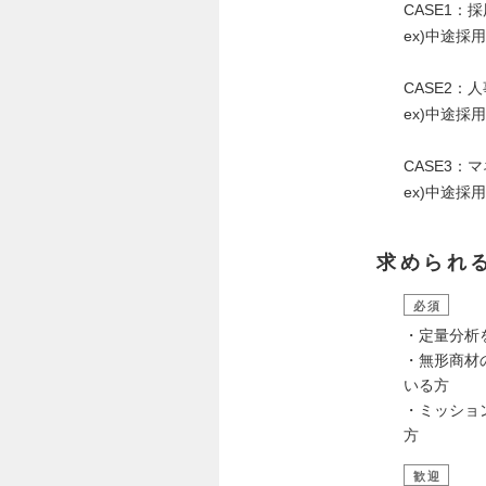
CASE1：
ex)中途採
CASE2
ex)中途
CASE3：
ex)中途
求められ
必須
・定量分析
・無形商材
いる方
・ミッショ
方
歓迎