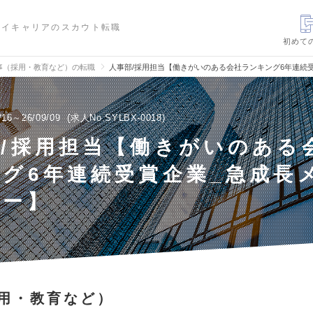
ハイキャリアのスカウト転職
初めて
事（採用・教育など）の転職
人事部/採用担当【働きがいのある会社ランキング6年連続
/16～26/09/09
求人No.SYLBX-0018
/採用担当【働きがいのある
グ6年連続受賞企業_急成長
ャー】
用・教育など）