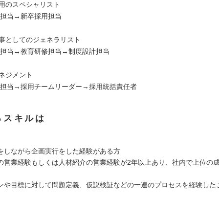
採用のスペシャリスト
用担当→新卒採用担当
：人事としてのジェネラリスト
採用担当→教育研修担当→制度設計担当
マネジメント
採用担当→採用チームリーダー→採用統括責任者
るスキルは
をしながら企画実行をした経験がある方
の営業経験もしくは人材紹介の営業経験が2年以上あり、社内で上位の
ンや目標に対して問題定義、仮説検証などの一連のプロセスを経験した