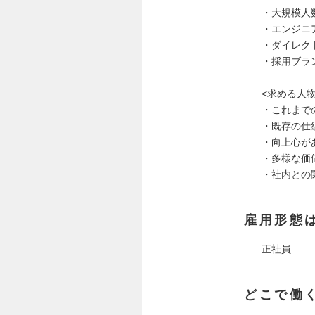
・大規模人数
・エンジニ
・ダイレク
・採用ブラ
<求める人物
・これまで
・既存の仕
・向上心が
・多様な価
・社内との
雇用形態
正社員
どこで働