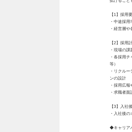
拡げること
【1】採用
・中途採用
・経営層や
【2】採用
・現場の課
・各採用チ
等）
・リクルー
ンの設計
・採用広報
・求職者面
【3】入社
・入社後の
◆キャリア