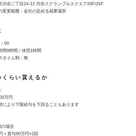
渋谷二丁目24-12 渋谷スクランブルスクエア24F/25F
の変更範囲：会社の定める就業場所
は
9：00
時間8時間／休憩1時間
スタイム制：無
のくらい貰えるか
：
00万円
歴により下限給与を下回ることもあります
円の場合
円＋賞与90万円×2回