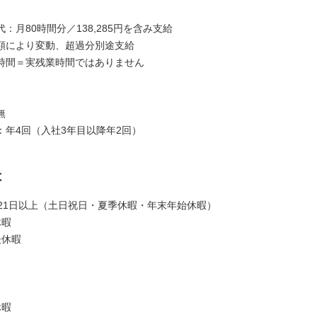
：月80時間分／138,285円を含み支給
額により変動、超過分別途支給
時間＝実残業時間ではありません
無
：年4回（入社3年目以降年2回）
は
121日以上（土日祝日・夏季休暇・年末年始休暇）
休暇
後休暇
休暇