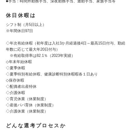
■手当：時間外勤務手当、深夜勤務手当、通勤手当、家族手当等
休日休暇は
シフト制（月5日以上）
※年間休日97日
◇年次有給休暇（初年度は入社3か月経過後4日～最高15日付与、勤続
年数に応じて最大年20日付与）
※有給取得率は82.1％（2023年実績）
◇年末年始休暇
◇夏季休暇
◇夏季特別有給休暇、健康診断特別休暇暇各１日あり
◇保存休暇
◇配偶者出産特休
◇介護休暇
◇育児休業（休業制度）
◇産後パパ育休（休業制度）
◇介護休業（休業制度）
どんな選考プロセスか