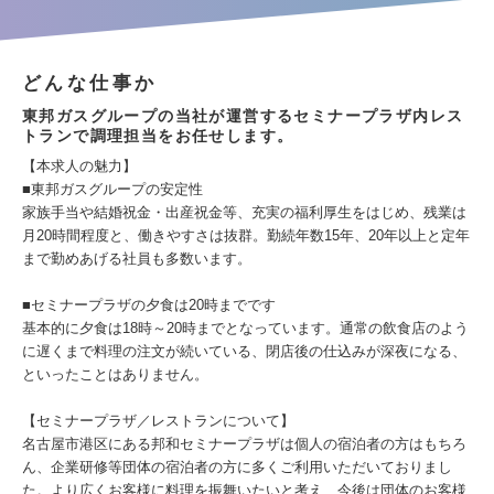
どんな仕事か
東邦ガスグループの当社が運営するセミナープラザ内レス
トランで調理担当をお任せします。
【本求人の魅力】
■東邦ガスグループの安定性
家族手当や結婚祝金・出産祝金等、充実の福利厚生をはじめ、残業は
月20時間程度と、働きやすさは抜群。勤続年数15年、20年以上と定年
まで勤めあげる社員も多数います。
■セミナープラザの夕食は20時までです
基本的に夕食は18時～20時までとなっています。通常の飲食店のよう
に遅くまで料理の注文が続いている、閉店後の仕込みが深夜になる、
といったことはありません。
【セミナープラザ／レストランについて】
名古屋市港区にある邦和セミナープラザは個人の宿泊者の方はもちろ
ん、企業研修等団体の宿泊者の方に多くご利用いただいておりまし
た。より広くお客様に料理を振舞いたいと考え、今後は団体のお客様