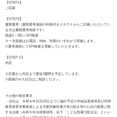
【STEP1】
ご応募
【STEP2】
書類選考（書類選考免除の特典付きスカウトからご応募いただいてい
る方は書類選考免除です）
面接2～3回＋SPI検査
※一次面接はお電話、Web、対面のいずれかで実施します。
※選考過程にてSPI検査を受験していただきます。
【STEP３】
内定
※応募から内定まで最短3週間を予定しています。
※面接日や入社日はご相談ください。
その他の留意事項
・当社は、令和８年12月25日までに施行予定の学校設置者等及び民間
教育保育等事業者による児童対象性暴力等の防止等のための措置に関
する法律（令和６年法律第69号。以下「こども性暴力防止法」といい