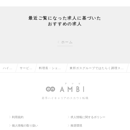
最近ご覧になった求人に基づいた
おすすめの求人
ホーム
ハイク
サービ
料理長・シェ
東邦ガスグループではたらく調理スタ
ラス求
ス・流通
フ・調理師・メ
ッフ／賞与年2回／ラストオーダーは
人TOP
系の転職
ニュー開発の転
20：00～20：30の求人情報
職
若手ハイキャリアのスカウト転職
利用規約
求人情報に関するポリシー
個人情報の取り扱い
推奨環境