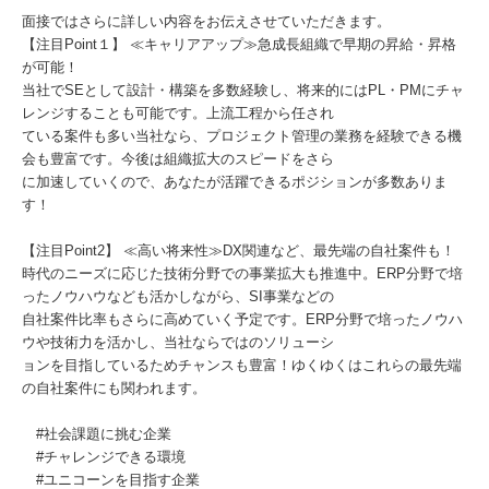
面接ではさらに詳しい内容をお伝えさせていただきます。
【注目Point１】 ≪キャリアアップ≫急成長組織で早期の昇給・昇格
が可能！
当社でSEとして設計・構築を多数経験し、将来的にはPL・PMにチャ
レンジすることも可能です。上流工程から任され
ている案件も多い当社なら、プロジェクト管理の業務を経験できる機
会も豊富です。今後は組織拡大のスピードをさら
に加速していくので、あなたが活躍できるポジションが多数ありま
す！
【注目Point2】 ≪高い将来性≫DX関連など、最先端の自社案件も！
時代のニーズに応じた技術分野での事業拡大も推進中。ERP分野で培
ったノウハウなども活かしながら、SI事業などの
自社案件比率もさらに高めていく予定です。ERP分野で培ったノウハ
ウや技術力を活かし、当社ならではのソリューシ
ョンを目指しているためチャンスも豊富！ゆくゆくはこれらの最先端
の自社案件にも関われます。
#社会課題に挑む企業
#チャレンジできる環境
#ユニコーンを目指す企業