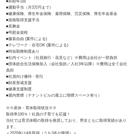
■昇給年1回
■通勤手当（月3万円まで）
■健康保険、厚生年金保険、雇用保険、労災保険、厚生年金基金
■資格取得支援手当
■見舞金
■弔慰金規程
■服装自由 (案件による)
■テレワーク・在宅OK (案件による)
■時短勤務制度あり
■社内イベント（社員旅行・花見など）※費用は会社が一部負担
■団体総合生活保険加入（会社負担／入社3年以降）※費用は全て会社
負担
■社員向け優待・割引
■財産形成支援
■健康支援制度
■屋内禁煙（テナントビルの屋上に喫煙スペース有り）
※※産休・育休取得状況※※
取得率100％！社員の子育てを応援！
当社では育児休暇の取得を推奨しており、男女ともに取得実績があり
ます。
＜2020年は4名取得（うち3名が復帰）＞