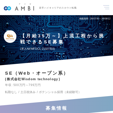
若手ハイキャリアのスカウト転職
掲載期間
26/07/30～26/08/12
【月給35万～】上流工程から挑
戦できるSE募集
求人No.MFOCL-21327303
SE（Web・オープン系）
株式会社Wisdom technology
年収
500万円～799万円
転勤なし
土日祝休み
ポテンシャル採用（未経験可）
募集情報