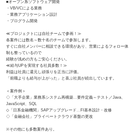
■オープン系ソフトウェア開発
・VB/VCによる業務
・業務アプリケーション設計
・プログラム開発
≪プロジェクトには自社チームで参画！≫
各案件には数名～数十名のチームで参加します。
すぐに自社メンバーに相談できる環境があり、営業によるフォロー体
制も整っているので
経験が浅めの方もご安心ください。
≪給与UPを実現する社員多数！≫
利益は社員に還元し頑張りを正当に評価。
「前職よりも給与が上がった」と喜ぶ社員が続出しています。
＜案件例＞
◇「大手企業」業務系システム再構築…要件定義～テスト／Java、
JavaScript、SQL
◇「日系金融機関」SAPアップグレード…FI基本設計・改修
◇「金融会社」プライベートクラウド基盤の更改
※その他にも多数案件あり。