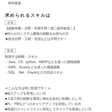
#DX推進
求められるスキルは
必須
【経験年数・分野・学歴不問！第二新卒歓迎！】
■何らかのシステム開発の経験をお持ちの方
★担当分野・工程・言語などは不問です！
歓迎
歓迎する経験・スキル
・Java、C#、python、ABAPなどを使った開発経験
・AWS、Azureなどを使った構築経験
・SQL、.Net、Oracleなどの言語スキル
≪こんな方は特に歓迎です！≫
■収入アップを実現したい方
■上流工程の経験を豊富に積める会社に転職したい方
■PL・PMなどへのキャリアアップを目指している方
■現場のスペシャリストに特化してキャリアを形成したい方