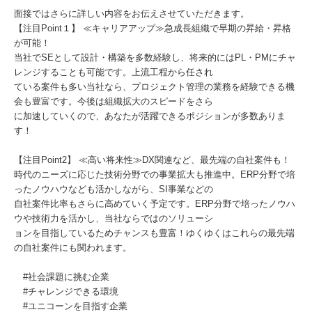
面接ではさらに詳しい内容をお伝えさせていただきます。
【注目Point１】 ≪キャリアアップ≫急成長組織で早期の昇給・昇格
が可能！
当社でSEとして設計・構築を多数経験し、将来的にはPL・PMにチャ
レンジすることも可能です。上流工程から任され
ている案件も多い当社なら、プロジェクト管理の業務を経験できる機
会も豊富です。今後は組織拡大のスピードをさら
に加速していくので、あなたが活躍できるポジションが多数ありま
す！
【注目Point2】 ≪高い将来性≫DX関連など、最先端の自社案件も！
時代のニーズに応じた技術分野での事業拡大も推進中。ERP分野で培
ったノウハウなども活かしながら、SI事業などの
自社案件比率もさらに高めていく予定です。ERP分野で培ったノウハ
ウや技術力を活かし、当社ならではのソリューシ
ョンを目指しているためチャンスも豊富！ゆくゆくはこれらの最先端
の自社案件にも関われます。
#社会課題に挑む企業
#チャレンジできる環境
#ユニコーンを目指す企業