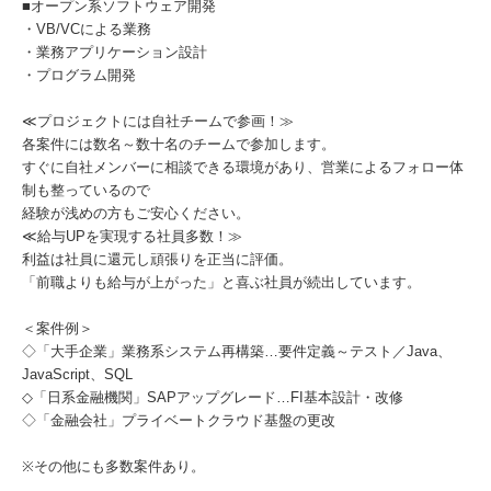
■オープン系ソフトウェア開発
・VB/VCによる業務
・業務アプリケーション設計
・プログラム開発
≪プロジェクトには自社チームで参画！≫
各案件には数名～数十名のチームで参加します。
すぐに自社メンバーに相談できる環境があり、営業によるフォロー体
制も整っているので
経験が浅めの方もご安心ください。
≪給与UPを実現する社員多数！≫
利益は社員に還元し頑張りを正当に評価。
「前職よりも給与が上がった」と喜ぶ社員が続出しています。
＜案件例＞
◇「大手企業」業務系システム再構築…要件定義～テスト／Java、
JavaScript、SQL
◇「日系金融機関」SAPアップグレード…FI基本設計・改修
◇「金融会社」プライベートクラウド基盤の更改
※その他にも多数案件あり。