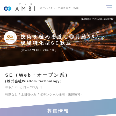
若手ハイキャリアのスカウト転職
掲載期間
26/07/30～26/08/12
技術を極める道も◎月給35万～
現場特化型SE歓迎
求人No.MFOCL-21327303
SE（Web・オープン系）
株式会社Wisdom technology
年収
500万円～799万円
転勤なし
土日祝休み
ポテンシャル採用（未経験可）
募集情報