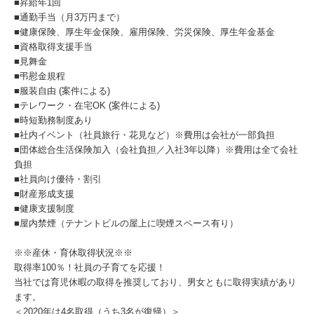
■昇給年1回
■通勤手当（月3万円まで）
■健康保険、厚生年金保険、雇用保険、労災保険、厚生年金基金
■資格取得支援手当
■見舞金
■弔慰金規程
■服装自由 (案件による)
■テレワーク・在宅OK (案件による)
■時短勤務制度あり
■社内イベント（社員旅行・花見など）※費用は会社が一部負担
■団体総合生活保険加入（会社負担／入社3年以降）※費用は全て会社
負担
■社員向け優待・割引
■財産形成支援
■健康支援制度
■屋内禁煙（テナントビルの屋上に喫煙スペース有り）
※※産休・育休取得状況※※
取得率100％！社員の子育てを応援！
当社では育児休暇の取得を推奨しており、男女ともに取得実績があり
ます。
＜2020年は4名取得（うち3名が復帰）＞