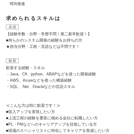
#DX推進
求められるスキルは
必須
【経験年数・分野・学歴不問！第二新卒歓迎！】
■何らかのシステム開発の経験をお持ちの方
★担当分野・工程・言語などは不問です！
歓迎
歓迎する経験・スキル
・Java、C#、python、ABAPなどを使った開発経験
・AWS、Azureなどを使った構築経験
・SQL、.Net、Oracleなどの言語スキル
≪こんな方は特に歓迎です！≫
■収入アップを実現したい方
■上流工程の経験を豊富に積める会社に転職したい方
■PL・PMなどへのキャリアアップを目指している方
■現場のスペシャリストに特化してキャリアを形成したい方