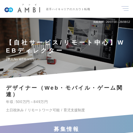
若手ハイキャリアのスカウト転職
掲載期間
26/07/30～26/08/12
【自社サービス/リモート中心】W
EBディレクター
求人No.WTH-s001
デザイナー（Web・モバイル・ゲーム関
連）
年収
500万円～849万円
土日祝休み
リモートワーク可能
育児支援制度
募集情報