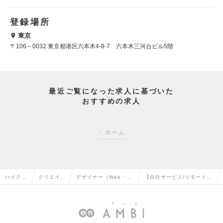
登録場所
東京
〒106－0032 東京都港区六本木4-8-7 六本木三河台ビル5階
最近ご覧になった求人に基づいた
おすすめの求人
ホーム
ハイクラ
クリエイテ
デザイナー（Web・モ
【自社サービス/リモート中
ス求人T
ィブ系の転
バイル・ゲーム関連）
心】WEBディレクターの求
OP
職
の転職
人情報