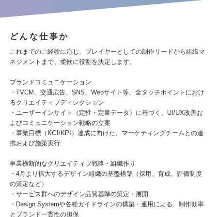
どんな仕事か
これまでのご経験に応じ、プレイヤーとしての制作リードから組織マ
ネジメントまで、柔軟に役割を決定します。
ブランドコミュニケーション
・TVCM、交通広告、SNS、Webサイト等、全タッチポイントにおけ
るクリエイティブディレクション
・ユーザーインサイト（定性・定量データ）に基づく、UI/UX改善お
よびコミュニケーション戦略の立案
・事業目標（KGI/KPI）達成に向けた、マーケティングチームとの連
携および施策実行
事業横断的なクリエイティブ戦略・組織作り
・4月より拡大するデザイン組織の基盤構築（採用、育成、評価制度
の策定など）
・サービス群へのデザイン品質基準の策定・展開
・Design Systemや各種ガイドラインの構築・運用による、制作効率
とブランド一貫性の担保