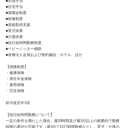
■出張手当
■住宅手当
■退職金制度
■研修制度
■資格取得支援
■育児休業
■介護休業
■短日短時間勤務制度
■ベビーシッター補助
■各種法人会員および契約施設・ホテル ほか
【保険制度】
・健康保険
・厚生年金保険
・雇用保険
・労災保険
給与改定年1回
【短日短時間勤務について】
一定の条件を満たした場合、週20時間及び週3日以上の範囲内で勤務
時間の選択が可能です（週3日で1日7時間勤務など）。育児・介護の