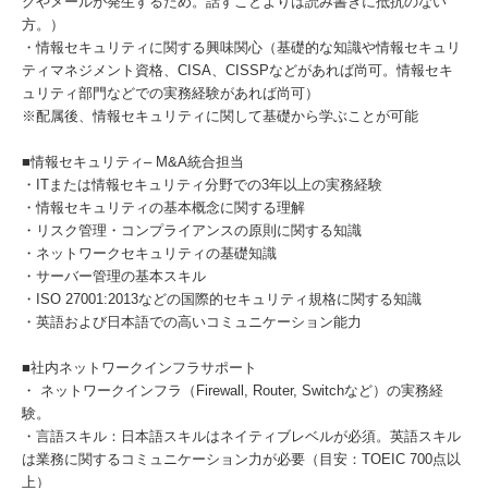
グやメールが発生するため。話すことよりは読み書きに抵抗のない
方。）
・情報セキュリティに関する興味関心（基礎的な知識や情報セキュリ
ティマネジメント資格、CISA、CISSPなどがあれば尚可。情報セキ
ュリティ部門などでの実務経験があれば尚可）
※配属後、情報セキュリティに関して基礎から学ぶことが可能
■情報セキュリティ– M&A統合担当
・ITまたは情報セキュリティ分野での3年以上の実務経験
・情報セキュリティの基本概念に関する理解
・リスク管理・コンプライアンスの原則に関する知識
・ネットワークセキュリティの基礎知識
・サーバー管理の基本スキル
・ISO 27001:2013などの国際的セキュリティ規格に関する知識
・英語および日本語での高いコミュニケーション能力
■社内ネットワークインフラサポート
・ ネットワークインフラ（Firewall, Router, Switchなど）の実務経
験。
・言語スキル：日本語スキルはネイティブレベルが必須。英語スキル
は業務に関するコミュニケーション力が必要（目安：TOEIC 700点以
上）