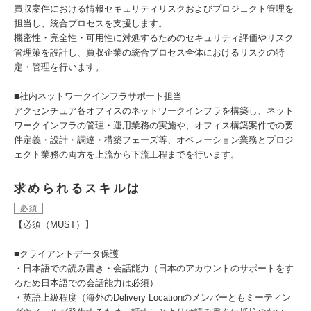
買収案件における情報セキュリティリスクおよびプロジェクト管理を
担当し、統合プロセスを支援します。
機密性・完全性・可用性に対処するためのセキュリティ評価やリスク
管理策を設計し、買収企業の統合プロセス全体におけるリスクの特
定・管理を行います。
■社内ネットワークインフラサポート担当
アクセンチュア各オフィスのネットワークインフラを構築し、ネット
ワークインフラの管理・運用業務の実施や、オフィス構築案件での要
件定義・設計・調達・構築フェーズ等、オペレーション業務とプロジ
ェクト業務の両方を上流から下流工程までを行います。
求められるスキルは
必須
【必須（MUST）】
■クライアントデータ保護
・日本語での読み書き・会話能力（日本のアカウントのサポートをす
るため日本語での会話能力は必須）
・英語上級程度（海外のDelivery Locationのメンバーともミーティン