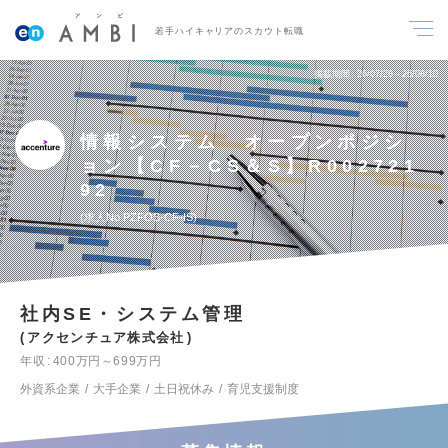
若手ハイキャリアのスカウト転職
掲載期間
26/07/28～26/08/10
情報システム オープンポジシ
ョン【CF－CS＆S】R002721
92
求人No.PZFOS-CF-IS
社内SE・システム管理
アクセンチュア株式会社
年収
400万円～699万円
外資系企業
大手企業
土日祝休み
育児支援制度