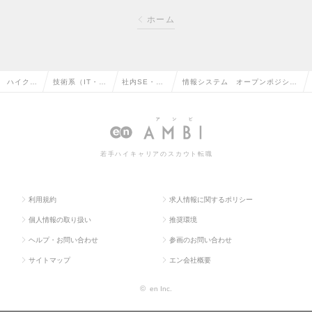
ホーム
ハイクラ
技術系（IT・W
社内SE・シ
情報システム オープンポジショ
ス求人T
eb・通信系）
ステム管理
ン【CF－CS＆S】R00272192
OP
の転職
の転職
の求人情報
若手ハイキャリアのスカウト転職
利用規約
求人情報に関するポリシー
個人情報の取り扱い
推奨環境
ヘルプ・お問い合わせ
参画のお問い合わせ
サイトマップ
エン会社概要
©
en Inc.