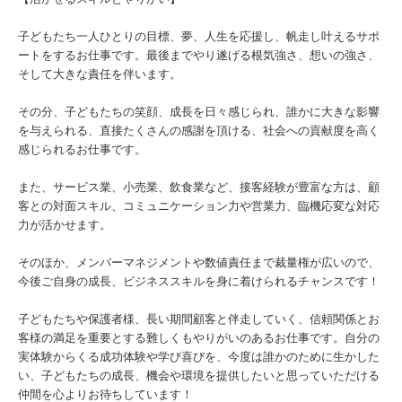
子どもたち一人ひとりの目標、夢、人生を応援し、帆走し叶えるサポ
ートをするお仕事です。最後までやり遂げる根気強さ、想いの強さ、
そして大きな責任を伴います。
その分、子どもたちの笑顔、成長を日々感じられ、誰かに大きな影響
を与えられる、直接たくさんの感謝を頂ける、社会への貢献度を高く
感じられるお仕事です。
また、サービス業、小売業、飲食業など、接客経験が豊富な方は、顧
客との対面スキル、コミュニケーション力や営業力、臨機応変な対応
力が活かせます。
そのほか、メンバーマネジメントや数値責任まで裁量権が広いので、
今後ご自身の成長、ビジネススキルを身に着けられるチャンスです！
子どもたちや保護者様、長い期間顧客と伴走していく、信頼関係とお
客様の満足を重要とする難しくもやりがいのあるお仕事です。自分の
実体験からくる成功体験や学び喜びを、今度は誰かのために生かした
い、子どもたちの成長、機会や環境を提供したいと思っていただける
仲間を心よりお待ちしています！