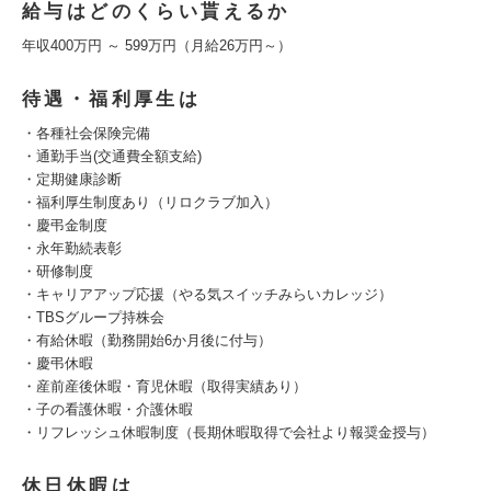
給与はどのくらい貰えるか
年収400万円 ～ 599万円（月給26万円～）
待遇・福利厚生は
・各種社会保険完備
・通勤手当(交通費全額支給)
・定期健康診断
・福利厚生制度あり（リロクラブ加入）
・慶弔金制度
・永年勤続表彰
・研修制度
・キャリアアップ応援（やる気スイッチみらいカレッジ）
・TBSグループ持株会
・有給休暇（勤務開始6か月後に付与）
・慶弔休暇
・産前産後休暇・育児休暇（取得実績あり）
・子の看護休暇・介護休暇
・リフレッシュ休暇制度（長期休暇取得で会社より報奨金授与）
休日休暇は