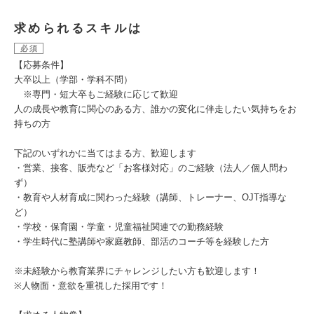
求められるスキルは
必須
【応募条件】
大卒以上（学部・学科不問）
※専門・短大卒もご経験に応じて歓迎
人の成長や教育に関心のある方、誰かの変化に伴走したい気持ちをお
持ちの方
下記のいずれかに当てはまる方、歓迎します
・営業、接客、販売など「お客様対応」のご経験（法人／個人問わ
ず）
・教育や人材育成に関わった経験（講師、トレーナー、OJT指導な
ど）
・学校・保育園・学童・児童福祉関連での勤務経験
・学生時代に塾講師や家庭教師、部活のコーチ等を経験した方
※未経験から教育業界にチャレンジしたい方も歓迎します！
※人物面・意欲を重視した採用です！