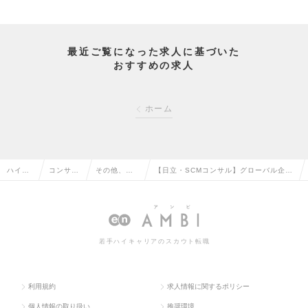
最近ご覧になった求人に基づいた
おすすめの求人
ホーム
ハイク
コンサル
その他、コ
【日立・SCMコンサル】グローバル企業
ラス求
タント系
ンサルタン
のサプライチェーン改革を推進するコン
人TOP
の転職
ト系の転職
サルタント職の求人情報
若手ハイキャリアのスカウト転職
利用規約
求人情報に関するポリシー
個人情報の取り扱い
推奨環境