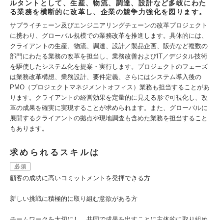
ルタントとして、生産、物流、調達、設計など多岐にわた
る業務を横断的に改革し、企業の競争力強化を図ります。
サプライチェーン及びエンジニアリングチェーンの改革プロジェクト
に携わり、グローバル規模での業務改革を推進します。具体的には、
クライアントの生産、物流、調達、設計／製品企画、販売など複数の
部門にわたる業務の改革を担当し、業務改善およびIT／デジタル技術
を駆使したシステム化を提案・実行します。プロジェクトのフェーズ
は業務改革構想、業務設計、要件定義、さらにはシステム導入後の
PMO（プロジェクトマネジメントオフィス）業務も担当することがあ
ります。クライアントの経営効果を定量的に見える形で可視化し、改
革の成果を確実に実現することが求められます。また、グローバルに
展開するクライアントの拠点や現地調査も含めた業務を担当すること
もあります。
求められるスキルは
必須
顧客の成功に高いコミットメントを発揮できる方
新しい挑戦に積極的に取り組む意欲がある方
チームワークを大切にし、共同で成果を出すことに主体的に取り組め