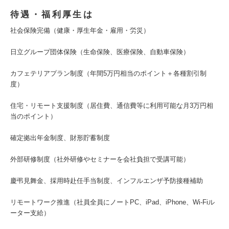
待遇・福利厚生は
社会保険完備（健康・厚生年金・雇用・労災）
日立グループ団体保険（生命保険、医療保険、自動車保険）
カフェテリアプラン制度（年間5万円相当のポイント＋各種割引制
度）
住宅・リモート支援制度（居住費、通信費等に利用可能な月3万円相
当のポイント）
確定拠出年金制度、財形貯蓄制度
外部研修制度（社外研修やセミナーを会社負担で受講可能）
慶弔見舞金、採用時赴任手当制度、インフルエンザ予防接種補助
リモートワーク推進（社員全員にノートPC、iPad、iPhone、Wi-Fiル
ーター支給）