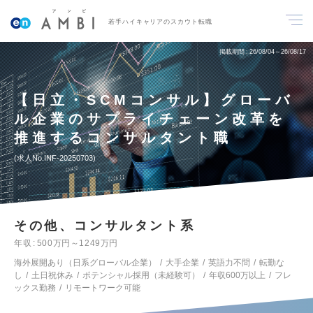
若手ハイキャリアのスカウト転職
掲載期間
26/08/04～26/08/17
【日立・SCMコンサル】グローバ
ル企業のサプライチェーン改革を
推進するコンサルタント職
求人No.INF-20250703
その他、コンサルタント系
年収
500万円～1249万円
海外展開あり（日系グローバル企業）
大手企業
英語力不問
転勤な
し
土日祝休み
ポテンシャル採用（未経験可）
年収600万以上
フレ
ックス勤務
リモートワーク可能