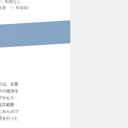
転勤なし
任者
年収60
プは、企業
スの提供を
プロセス・
は広範囲
これらのプ
営を行うた