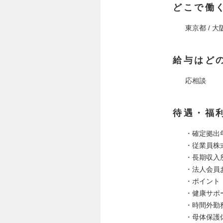
どこで働
東京都 / 大
給与はど
応相談
待遇・福
・確定拠出年
・従業員株
・長期収入
・法人会員
・ポイント
・健康サポ
・時間外勤
・母体保護