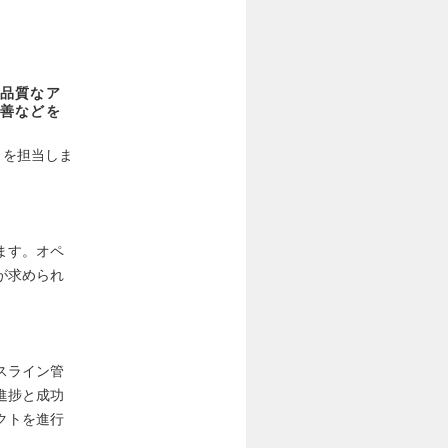
品質なア
善などを
）を担当しま
ます。オペ
が求められ
スライン管
進捗と成功
クトを進行