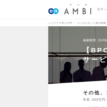
若手
ハイクラス求人TOP
コンサルタント系の転職
掲載期間
26/08
【BP
サー
その他、
年収
500万円