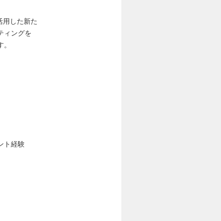
活用した新た
ティングを
す。
ント経験