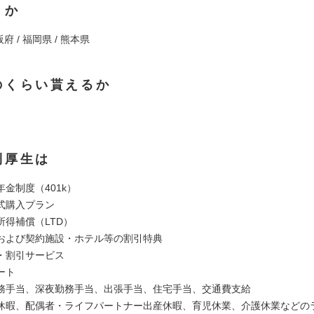
くか
阪府 / 福岡県 / 熊本県
のくらい貰えるか
利厚生は
金制度（401k）
式購入プラン
所得補償（LTD）
および契約施設・ホテル等の割引特典
・割引サービス
ート
務手当、深夜勤務手当、出張手当、住宅手当、交通費支給
休暇、配偶者・ライフパートナー出産休暇、育児休業、介護休業などの