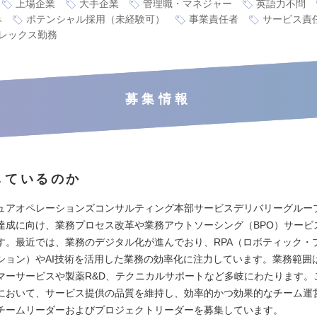
上場企業
大手企業
管理職・マネジャー
英語力不問
み
ポテンシャル採用（未経験可）
事業責任者
サービス責
レックス勤務
募集情報
しているのか
ュアオペレーションズコンサルティング本部サービスデリバリーグルー
達成に向け、業務プロセス改革や業務アウトソーシング（BPO）サービ
す。最近では、業務のデジタル化が進んでおり、RPA（ロボティック・
ション）やAI技術を活用した業務の効率化に注力しています。業務範囲
マーサービスや製薬R&D、テクニカルサポートなど多岐にわたります。
において、サービス提供の品質を維持し、効率的かつ効果的なチーム運
チームリーダーおよびプロジェクトリーダーを募集しています。