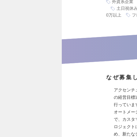
外資系企業
土日祝休
0万以上
フ
なぜ募集
アクセンチ
の経営目標
行っていま
オートメー
で、カスタ
ロジェクト
め、新たな