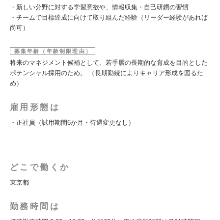
・新しい分野に対する学習意欲や、情報収集・自己研鑽の習慣
・チームで目標達成に向けて取り組んだ経験（リーダー経験があれば
尚可）
募集年齢（年齢制限理由）
将来のマネジメント候補として、若手層の長期的な育成を目的とした
ポテンシャル採用のため。 （長期勤続によりキャリア形成を図るた
め）
雇用形態は
・正社員（試用期間6か月・待遇変更なし）
どこで働くか
東京都
勤務時間は