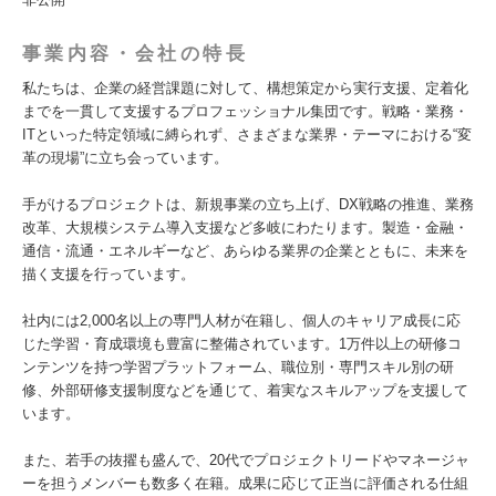
事業内容・会社の特長
私たちは、企業の経営課題に対して、構想策定から実行支援、定着化
までを一貫して支援するプロフェッショナル集団です。戦略・業務・
ITといった特定領域に縛られず、さまざまな業界・テーマにおける“変
革の現場”に立ち会っています。
手がけるプロジェクトは、新規事業の立ち上げ、DX戦略の推進、業務
改革、大規模システム導入支援など多岐にわたります。製造・金融・
通信・流通・エネルギーなど、あらゆる業界の企業とともに、未来を
描く支援を行っています。
社内には2,000名以上の専門人材が在籍し、個人のキャリア成長に応
じた学習・育成環境も豊富に整備されています。1万件以上の研修コ
ンテンツを持つ学習プラットフォーム、職位別・専門スキル別の研
修、外部研修支援制度などを通じて、着実なスキルアップを支援して
います。
また、若手の抜擢も盛んで、20代でプロジェクトリードやマネージャ
ーを担うメンバーも数多く在籍。成果に応じて正当に評価される仕組