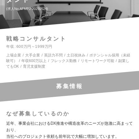
求人No.AFMPJ-20250524
戦略コンサルタント
年収
600万円～1999万円
上場企業
大手企業
英語力不問
土日祝休み
ポテンシャル採用（未経
験可）
年収600万以上
フレックス勤務
リモートワーク可能
副業し
てもOK
育児支援制度
募集情報
なぜ募集しているのか
近年、事業会社におけるDX推進や構造改革のニーズが急激に高まって
おり、
当社へのプロジェクト依頼も前年比で大幅に増加しています。