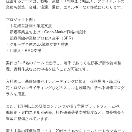
担当するテーマは、戦略・業務・IT領域まで幅広く、クライアントの
業種も製造、金融、流通、通信、エネルギーなど多岐にわたります。
プロジェクト例：
・中期経営計画の策定支援
・新規事業立ち上げ・Go-to-Market戦略の設計
・組織再編や業務プロセス改革（BPR）
・グループ全体のDX戦略立案と推進
・IT導入・PMO支援
案件は2～5名のチームで進行し、若手であっても顧客折衝や論点整
理、資料作成などの中核を担うことが可能です。
入社後は、基礎研修やオンボーディングに加え、仮説思考・論点設
定・ロジカルライティングなどのスキルを段階的に学べる研修プログ
ラムを用意。
また、1万件以上の研修コンテンツが揃う学習プラットフォームや、
職位別・専門スキル別研修、社外研修受講支援制度など、成長機会も
豊富に整備されています。
実力主義の評価制度により、20代のうちからチームリードやマネージ