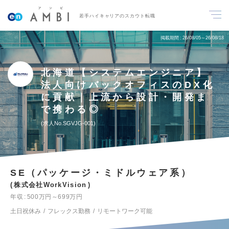
若手ハイキャリアのスカウト転職
掲載期間
26/08/05～26/08/18
北海道【システムエンジニア】
法人向けバックオフィスのDX化
に貢献｜上流から設計・開発ま
で携わる◎
求人No.SGVJG-001
SE（パッケージ・ミドルウェア系）
株式会社WorkVision
年収
500万円～699万円
土日祝休み
フレックス勤務
リモートワーク可能