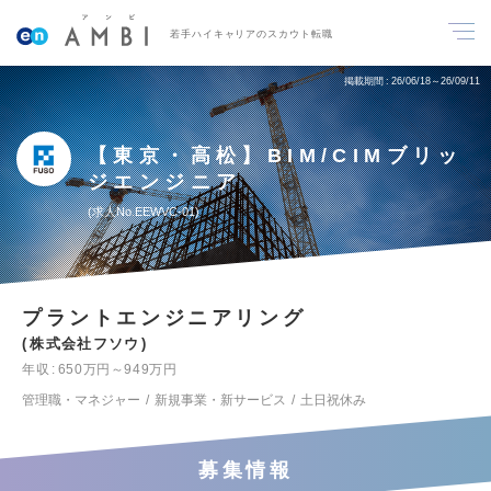
若手ハイキャリアのスカウト転職
掲載期間
26/06/18～26/09/11
【東京・高松】BIM/CIMブリッ
ジエンジニア
求人No.EEWVC-01
プラントエンジニアリング
株式会社フソウ
年収
650万円～949万円
管理職・マネジャー
新規事業・新サービス
土日祝休み
募集情報