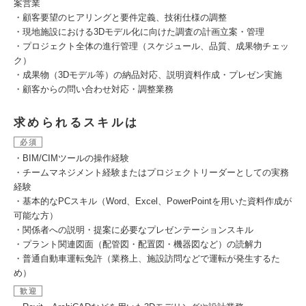
案営業
・顧客要望のヒアリングと要件定義、技術仕様の調整
・現地施設における3Dモデル化に向けた調査の計画立案・管理
・プロジェクト全体の進行管理（スケジュール、品質、成果物チェッ
ク）
・成果物（3Dモデル等）の納品対応、説明資料作成・プレゼン実施
・顧客からの問い合わせ対応・調整業務
求められるスキルは
必須
・BIM/CIMツールの操作経験
・チームマネジメント経験またはプロジェクトリーダーとしての実務
経験
・基本的なPCスキル（Word、Excel、PowerPointを用いた資料作成が
可能な方）
・関係者への説明・提案に必要なプレゼンテーションスキル
・プラント関連図面（配管図・配置図・機器図など）の読解力
・普通自動車運転免許（業務上、施設訪問などで運転が発生するた
め）
歓迎