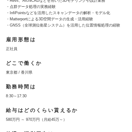
・Revit、ArchiCADなどを用いた3Dモデリングや設計業務
・点群データ処理の実務経験
・InfiPointsなどを活用したスキャンデータの解析・モデル化
・Matterportによる3D空間データの生成・活用経験
・GNSS（全球測位衛星システム）を活用した位置情報処理の経験
雇用形態は
正社員
どこで働くか
東京都 / 香川県
勤務時間は
8:30～17:30
給与はどのくらい貰えるか
580万円 ～ 970万円（月給45万～）