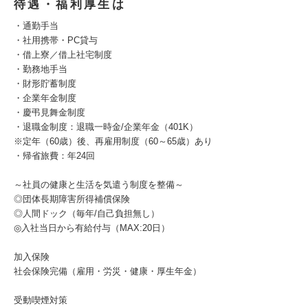
待遇・福利厚生は
・通勤手当
・社用携帯・PC貸与
・借上寮／借上社宅制度
・勤務地手当
・財形貯蓄制度
・企業年金制度
・慶弔見舞金制度
・退職金制度：退職一時金/企業年金（401K）
※定年（60歳）後、再雇用制度（60～65歳）あり
・帰省旅費：年24回
～社員の健康と生活を気遣う制度を整備～
◎団体長期障害所得補償保険
◎人間ドック（毎年/自己負担無し）
◎入社当日から有給付与（MAX:20日）
加入保険
社会保険完備（雇用・労災・健康・厚生年金）
受動喫煙対策