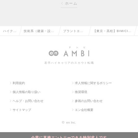
ホーム
ハイクラ
技術系（建築・設
プラントエン
【東京・高松】BIM/CIM
ス求人T
備・土木・プラン
ジニアリング
ブリッジエンジニアの求
OP
ト）の転職
の転職
人情報
若手ハイキャリアのスカウト転職
利用規約
求人情報に関するポリシー
個人情報の取り扱い
推奨環境
ヘルプ・お問い合わせ
参画のお問い合わせ
サイトマップ
エン会社概要
©
en Inc.
企業に直接エントリーできる特別求人です