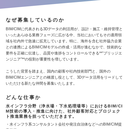
なぜ募集しているのか
BIM/CIMに代表される3Dデータの利活用が、設計・施工・維持管理と
いったあらゆる業務フェーズに広がる中、当社においてもその適用領
域を社内外で急速に拡充しています。特に、海外を含む社外協力企業
との連携によるBIM/CIMモデルの作成・活用が進むなかで、技術的な
要件を正確に伝達し、品質や進捗をコントロールできる**“ブリッジエ
ンジニア”**の役割が重要性を増しています。
こうした背景を踏まえ、国内の顧客や社内技術部門と、国外の
BIM/CIMエンジニアとの橋渡し役として、3Dデータ活用をリードして
いただける新たな仲間を募集いたします。
どんな仕事か
水インフラ分野（浄水場・下水処理場等）におけるBIM/CI
M技術の導入・推進に向けた、社外顧客対応とプロジェク
ト推進業務を担っていただきます。
・水インフラ系コンサルタント会社や発注自治体などへのBIM/CIM提