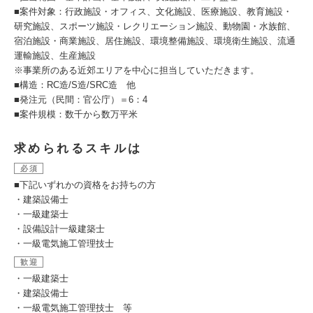
■案件対象：行政施設・オフィス、文化施設、医療施設、教育施設・
研究施設、スポーツ施設・レクリエーション施設、動物園・水族館、
宿泊施設・商業施設、居住施設、環境整備施設、環境衛生施設、流通
運輸施設、生産施設
※事業所のある近郊エリアを中心に担当していただきます。
■構造：RC造/S造/SRC造 他
■発注元（民間：官公庁）＝6：4
■案件規模：数千から数万平米
求められるスキルは
必須
■下記いずれかの資格をお持ちの方
・建築設備士
・一級建築士
・設備設計一級建築士
・一級電気施工管理技士
歓迎
・一級建築士
・建築設備士
・一級電気施工管理技士 等