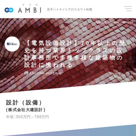
若手ハイキャリアのスカウト転職
掲載期間
26/08/06～26/08/19
【電気設備設計】70年以上の歴
史を持つ業界トップクラスの設
計事務所で多種多様な建築物の
設計に携われる
求人No.DAIK-002-E/tyo
設計（設備）
株式会社大建設計
年収
550万円～799万円