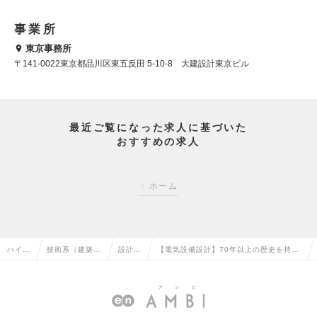
事業所
東京事務所
〒141-0022東京都品川区東五反田 5-10-8 大建設計東京ビル
最近ご覧になった求人に基づいた
おすすめの求人
ホーム
ハイク
技術系（建築・
設計
【電気設備設計】70年以上の歴史を持つ
ラス求
設備・土木・プ
（設
業界トップクラスの設計事務所で多種多
人TOP
ラント）の転職
備）の
様な建築物の設計に携われるの求人情報