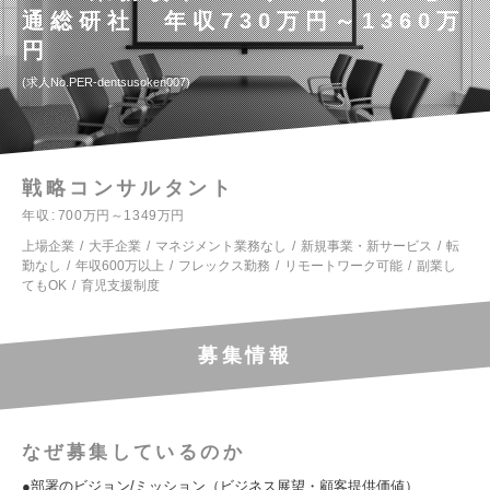
通総研社 年収730万円～1360万
円
求人No.PER-dentsusoken007
戦略コンサルタント
年収
700万円～1349万円
上場企業
大手企業
マネジメント業務なし
新規事業・新サービス
転
勤なし
年収600万以上
フレックス勤務
リモートワーク可能
副業し
てもOK
育児支援制度
募集情報
なぜ募集しているのか
●部署のビジョン/ミッション（ビジネス展望・顧客提供価値）