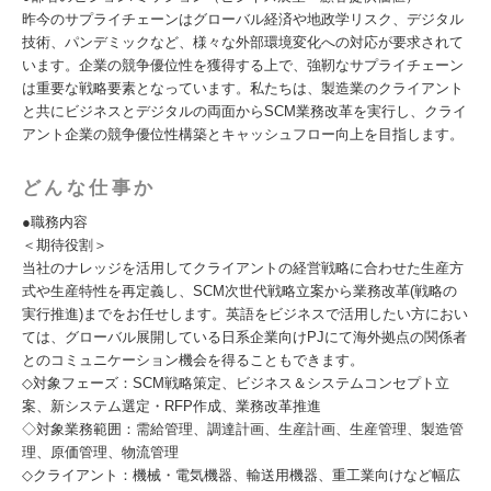
昨今のサプライチェーンはグローバル経済や地政学リスク、デジタル
技術、パンデミックなど、様々な外部環境変化への対応が要求されて
います。企業の競争優位性を獲得する上で、強靭なサプライチェーン
は重要な戦略要素となっています。私たちは、製造業のクライアント
と共にビジネスとデジタルの両面からSCM業務改革を実行し、クライ
アント企業の競争優位性構築とキャッシュフロー向上を目指します。
どんな仕事か
●職務内容
＜期待役割＞
当社のナレッジを活用してクライアントの経営戦略に合わせた生産方
式や生産特性を再定義し、SCM次世代戦略立案から業務改革(戦略の
実行推進)までをお任せします。英語をビジネスで活用したい方におい
ては、グローバル展開している日系企業向けPJにて海外拠点の関係者
とのコミュニケーション機会を得ることもできます。
◇対象フェーズ：SCM戦略策定、ビジネス＆システムコンセプト立
案、新システム選定・RFP作成、業務改革推進
◇対象業務範囲：需給管理、調達計画、生産計画、生産管理、製造管
理、原価管理、物流管理
◇クライアント：機械・電気機器、輸送用機器、重工業向けなど幅広