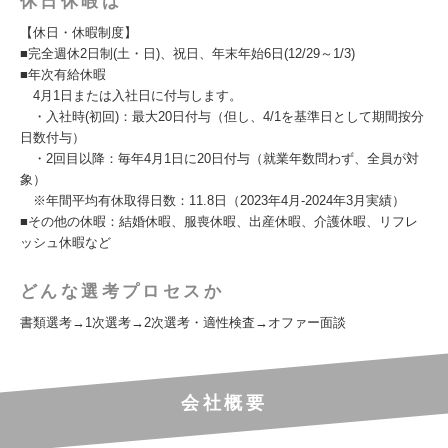
休日休暇は
【休日・休暇制度】
■完全週休2日制(土・日)、祝日、年末年始6日(12/29～1/3)
■年次有給休暇
4月1日または入社日に付与します。
・入社時(初回)：最大20日付与（但し、4/1を基準日として期間按分
日数付与）
・2回目以降：毎年4月1日に20日付与（就業年数問わず、全員が対
象）
※年間平均有休取得日数：11.8日（2023年4月-2024年3月実績）
■その他の休暇：結婚休暇、服喪休暇、出産休暇、介護休暇、リフレ
ッシュ休暇など
どんな選考プロセスか
書類選考→1次選考→2次選考・適性検査→オファー面談
会社概要