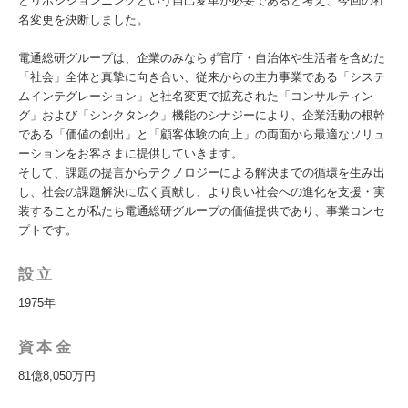
とリポジションニングという自己変革が必要であると考え、今回の社
名変更を決断しました。
電通総研グループは、企業のみならず官庁・自治体や生活者を含めた
「社会」全体と真摯に向き合い、従来からの主力事業である「システ
ムインテグレーション」と社名変更で拡充された「コンサルティン
グ」および「シンクタンク」機能のシナジーにより、企業活動の根幹
である「価値の創出」と「顧客体験の向上」の両面から最適なソリュ
ーションをお客さまに提供していきます。
そして、課題の提言からテクノロジーによる解決までの循環を生み出
し、社会の課題解決に広く貢献し、より良い社会への進化を支援・実
装することが私たち電通総研グループの価値提供であり、事業コンセ
プトです。
設立
1975年
資本金
81億8,050万円