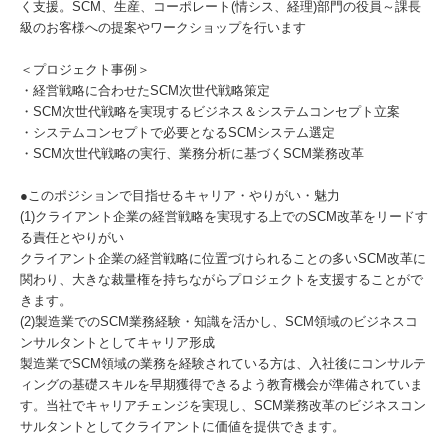
く支援。SCM、生産、コーポレート(情シス、経理)部門の役員～課長
級のお客様への提案やワークショップを行います
＜プロジェクト事例＞
・経営戦略に合わせたSCM次世代戦略策定
・SCM次世代戦略を実現するビジネス＆システムコンセプト立案
・システムコンセプトで必要となるSCMシステム選定
・SCM次世代戦略の実行、業務分析に基づくSCM業務改革
●このポジションで目指せるキャリア・やりがい・魅力
(1)クライアント企業の経営戦略を実現する上でのSCM改革をリードす
る責任とやりがい
クライアント企業の経営戦略に位置づけられることの多いSCM改革に
関わり、大きな裁量権を持ちながらプロジェクトを支援することがで
きます。
(2)製造業でのSCM業務経験・知識を活かし、SCM領域のビジネスコ
ンサルタントとしてキャリア形成
製造業でSCM領域の業務を経験されている方は、入社後にコンサルテ
ィングの基礎スキルを早期獲得できるよう教育機会が準備されていま
す。当社でキャリアチェンジを実現し、SCM業務改革のビジネスコン
サルタントとしてクライアントに価値を提供できます。