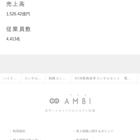
売上高
1,526.42億円
従業員数
4,413名
ハイクラ
コンサルタ
戦略コンサ
SCM業務改革コンサルタント 電通
ス求人T
ント系の転
ルタントの
総研社 年収730万円～1360万円の
OP
職
転職
求人情報
若手ハイキャリアのスカウト転職
利用規約
求人情報に関するポリシー