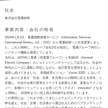
社名
株式会社電通総研
事業内容・会社の特長
2024年1月1日、電通国際情報サービス（Information Services
International-Dentsu, Ltd.：ISID）から電通総研へと社名変更しまし
た。これと同時に、グループ会社2社を統合し、電通グループ内のシ
ンクタンク機能も移管しています。
当社は、1975年に電通（現電通グループ）と米国GE（General
Electric Company）のジョイントベンチャーとして設立され、社会や
時代のニーズに柔軟に対応しながら、自己変革を実現することにより
成長し続けてきました。 長期経営ビジョン「Vision 2030」において
は、ありたき姿を「社会、企業、生活者からの期待に応える存在」と
定義し、社会や企業の変革をリードする多様な人材、多彩なテクノロ
ジー、多種のソリューションを持った“X（クロス） Innovator” となる
と同時に、2030年までに売上高3,000億円を目指しています。
この実現には、これまで培ってきたシステムインテグレーターという
枠を超え、社会・企業・⽣活者から選ばれるためのリブランディング