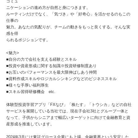
コミュ
ニケーションの進め方が自然と身につきます。
ルーティンだけでなく、「気づき」や「好奇心」を活かせるのもこの
仕事の
魅力。あなたの気配りが、チームの動きをもっと良くする。そんな実
感を得
られるポジションです。
<魅力>
■自分の力で会社を支える経験とスキル
■投資や資産形成に関する知識※投資研修制度あり
■お互いのパフォーマンスを最大限伸ばしあう仲間
■資料作成スキルやロジカルシンキングなどのビジネススキル
■様々な手厚い福利厚生
■スキル習得研修機会 etc.
体験型投資学習アプリ「FXなび」「株たす」「トウシカ」などの自社
サービスを展開している当社では、現在子会社3社とグループ一体と
なって、子供からシニアまで幅広いターゲットに向けて金融教育と資
産形成を推進しています。
2024年3月には東証グロース企業にも上場。金融業界という安定した