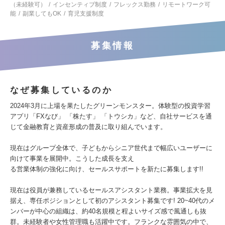
（未経験可）
インセンティブ制度
フレックス勤務
リモートワーク可
能
副業してもOK
育児支援制度
募集情報
なぜ募集しているのか
2024年3月に上場を果たしたグリーンモンスター。体験型の投資学習
アプリ「FXなび」 「株たす」 「トウシカ」など、自社サービスを通
じて金融教育と資産形成の普及に取り組んでいます。
現在はグループ全体で、子どもからシニア世代まで幅広いユーザーに
向けて事業を展開中。こうした成長を支え
る営業体制の強化に向け、セールスサポートを新たに募集します!!
現在は役員が兼務しているセールスアシスタント業務。事業拡大を見
据え、専任ポジションとして初のアシスタント募集です! 20~40代のメ
ンバーが中心の組織は、約40名規模と程よいサイズ感で風通しも抜
群。未経験者や女性管理職も活躍中です。フランクな雰囲気の中で、