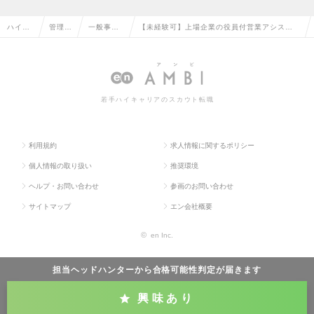
ハイク
管理部
一般事
【未経験可】上場企業の役員付営業アシスタ
ラス求
門系の
務・営業
ント/営業・マーケティング等幅広いキャリア/
人TOP
転職
事務の転
時短・リモート可の求人情報
職
若手ハイキャリアのスカウト転職
利用規約
求人情報に関するポリシー
個人情報の取り扱い
推奨環境
ヘルプ・お問い合わせ
参画のお問い合わせ
サイトマップ
エン会社概要
©
en Inc.
担当ヘッドハンターから
合格可能性判定
が届きます
興味あり