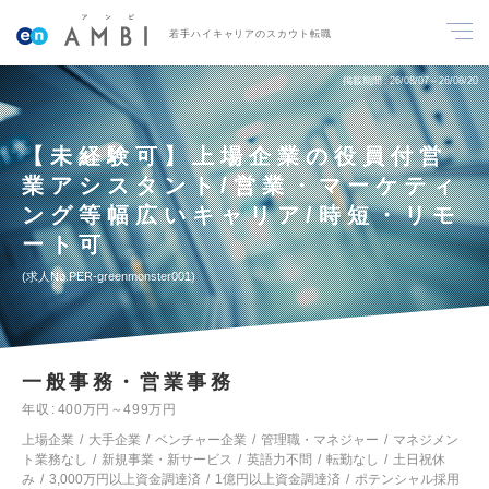
若手ハイキャリアのスカウト転職
掲載期間
26/08/07～26/08/20
【未経験可】上場企業の役員付営
業アシスタント/営業・マーケティ
ング等幅広いキャリア/時短・リモ
ート可
求人No.PER-greenmonster001
一般事務・営業事務
年収
400万円～499万円
上場企業
大手企業
ベンチャー企業
管理職・マネジャー
マネジメン
ト業務なし
新規事業・新サービス
英語力不問
転勤なし
土日祝休
み
3,000万円以上資金調達済
1億円以上資金調達済
ポテンシャル採用