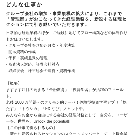
どんな仕事か
グループ会社の増加・事業規模の拡大により、これまで
「管理部」がおこなってきた経理業務を、新設する経理セ
クションにて引き継いでいただきます。
日常的な経理業務のほか、ご経験に応じてフロー構築などの体制作り
もお任せいたします。
- グループ会社を含めた月次・年度決算
- 開示資料の作成
- 予算・実績差異の管理
- 監査法人対応、証券会社対応
- 取締役会、株主総会の運営・資料作成
【概要】
ますます注目の高まる「金融教育」「投資学習」が活躍のフィール
ド。
老後 2000 万問題へのグリモン的テーゼ！体験型投資学習アプリ「株
たす」「トウシカ」「FX なび」大ヒット中。
みんなをお金から自由にする会社の経理財務として、自分を、ユーザ
ーを、世界を、Unlock the potential!!
【この仕事で得られるもの】
・新たに新設されるセクションのスタートメンバーとして、上場企業