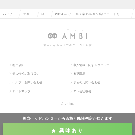
ハイクラ
管理部
経理
2024年3月上場企業の経理担当/リモート可・土
ス求人T
門系の
の転
日祝休み+当社独自のお休みあり/FXなびの運営会
OP
転職
職
社の求人情報
若手ハイキャリアのスカウト転職
利用規約
求人情報に関するポリシー
個人情報の取り扱い
推奨環境
ヘルプ・お問い合わせ
参画のお問い合わせ
サイトマップ
エン会社概要
©
en Inc.
担当ヘッドハンターから
合格可能性判定
が届きます
興味あり