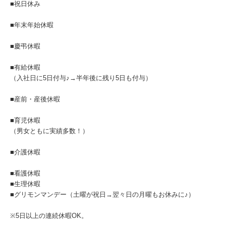
■祝日休み
■年末年始休暇
■慶弔休暇
■有給休暇
（入社日に5日付与♪→半年後に残り5日も付与）
■産前・産後休暇
■育児休暇
（男女ともに実績多数！）
■介護休暇
■看護休暇
■生理休暇
■グリモンマンデー（土曜が祝日→翌々日の月曜もお休みに♪）
※5日以上の連続休暇OK。