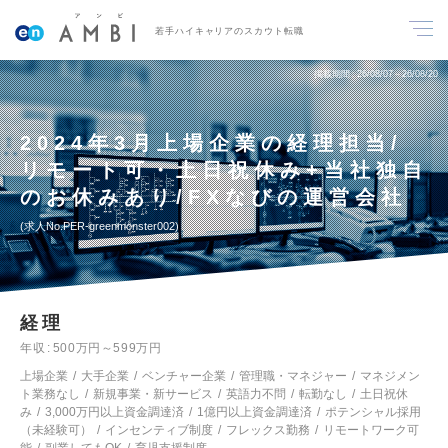
若手ハイキャリアのスカウト転職
掲載期間
26/08/07～26/08/20
2024年3月上場企業の経理担当/
リモート可・土日祝休み+当社独自
のお休みあり/FXなびの運営会社
求人No.PER-greenmonster002
経理
年収
500万円～599万円
上場企業
大手企業
ベンチャー企業
管理職・マネジャー
マネジメン
ト業務なし
新規事業・新サービス
英語力不問
転勤なし
土日祝休
み
3,000万円以上資金調達済
1億円以上資金調達済
ポテンシャル採用
（未経験可）
インセンティブ制度
フレックス勤務
リモートワーク可