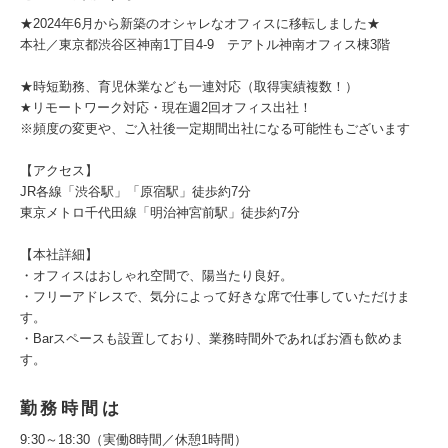
★2024年6月から新築のオシャレなオフィスに移転しました★
本社／東京都渋谷区神南1丁目4-9 テアトル神南オフィス棟3階
★時短勤務、育児休業なども一連対応（取得実績複数！）
★リモートワーク対応・現在週2回オフィス出社！
※頻度の変更や、ご入社後一定期間出社になる可能性もございます
【アクセス】
JR各線「渋谷駅」「原宿駅」徒歩約7分
東京メトロ千代田線「明治神宮前駅」徒歩約7分
【本社詳細】
・オフィスはおしゃれ空間で、陽当たり良好。
・フリーアドレスで、気分によって好きな席で仕事していただけま
す。
・Barスペースも設置しており、業務時間外であればお酒も飲めま
す。
勤務時間は
9:30～18:30（実働8時間／休憩1時間）