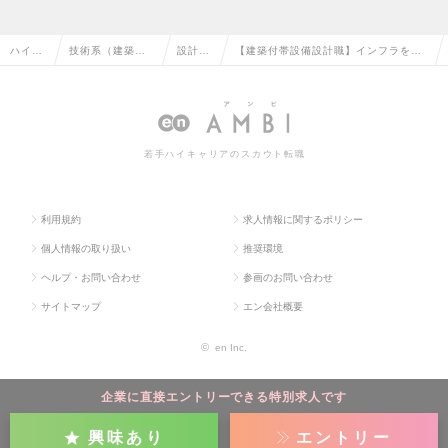
ハイク
技術系（建築・
設計
【建築付帯設備設計職】インフラを支
ラス求
設備・土木・プ
（設
える上場建設コンサル｜年間休日125
人TOP
ラント）の転職
備）の
日｜働きやすさ◎の求人情報
転職
若手ハイキャリアのスカウト転職
利用規約
求人情報に関するポリシー
個人情報の取り扱い
推奨環境
ヘルプ・お問い合わせ
参画のお問い合わせ
サイトマップ
エン会社概要
©
en Inc.
企業に直接エントリーできる特別求人です
興味あり
エントリー