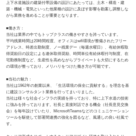
上下水道施設の建築付帯設備の設計にあたっては、土木・構造・建
築・機械・電気といった他業種の設計に及ぼす影響を勘案し調整しな
がら業務を進めることが重要となります。
■働き方：
当社は業界の中でもトップクラスの働きやすさを誇っています。
平均残業時間は20時間程度、オフィスはwifi環境が整備されたフリー
アドレス、時差出勤制度、ノー残業デー（毎週水曜日）、有給休暇取
得奨励日の設定による連休取得奨励、時間単位有給休暇付与制度、在
宅勤務制度など、生産性を高めながらプライベートも大切にするため
の環境が整っており、メリハリをつけた働き方が可能です。
■当社の魅力：
当社は1962年の創業以来、「生活環境の保全に貢献する」を理念を基
に建設コンサルタント業務を行ってまいりました。
当社は様々な社会インフラの実績を持っており、特に上下水道の技術
に強みを持っております。社長と直接対話できる機会（社長意見交換
会）を毎年設けていたり、MicrosoftTeamsなどのコミュニケーション
ツールを駆使して部署間連携の強化を図るなど、風通しの良い社風で
す。