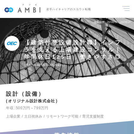
若手ハイキャリアのスカウト転職
掲載期間
26/08/07～26/08/20
【建築付帯設備設計職】インフ
ラを支える上場建設コンサル｜
年間休日125日｜働きやすさ◎
求人No.APMFT-005-tokyo
設計（設備）
オリジナル設計株式会社
年収
500万円～799万円
上場企業
土日祝休み
リモートワーク可能
育児支援制度