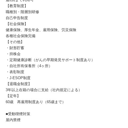
【教育制度】
職種別・階層別研修
自己申告制度
【社会保険】
健康保険、厚生年金、雇用保険、労災保険
各種社会保険完備
【その他】
・財形貯蓄
・持株会
・定期健康診断（がんの早期発見サポート制度あり）
・自社所有保養所（4ヶ所）
・表彰制度
・J-ESOP制度
【退職金制度】
3年以上在籍の場合に支給（社内規定による）
【定年】
60歳 再雇用制度あり（65歳まで）
■受動喫煙対策
屋内禁煙