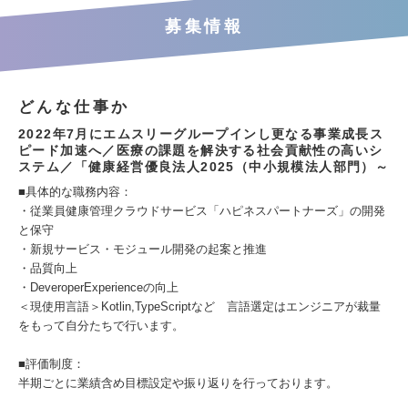
募集情報
どんな仕事か
2022年7月にエムスリーグループインし更なる事業成長ス
ピード加速へ／医療の課題を解決する社会貢献性の高いシ
ステム／「健康経営優良法人2025（中小規模法人部門）～
■具体的な職務内容：
・従業員健康管理クラウドサービス「ハピネスパートナーズ」の開発
と保守
・新規サービス・モジュール開発の起案と推進
・品質向上
・DeveroperExperienceの向上
＜現使用言語＞Kotlin,TypeScriptなど 言語選定はエンジニアが裁量
をもって自分たちで行います。
■評価制度：
半期ごとに業績含め目標設定や振り返りを行っております。