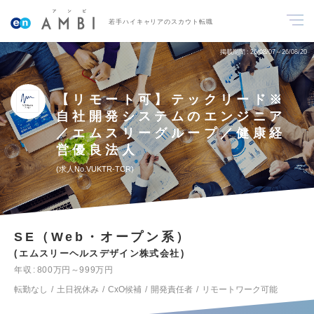
若手ハイキャリアのスカウト転職
掲載期間
26/08/07～26/08/20
【リモート可】テックリード※
自社開発システムのエンジニア
／エムスリーグループ／健康経
営優良法人
求人No.VUKTR-TCR
SE（Web・オープン系）
エムスリーヘルスデザイン株式会社
年収
800万円～999万円
転勤なし
土日祝休み
CxO候補
開発責任者
リモートワーク可能