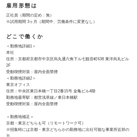
雇用形態は
正社員（期間の定め：無）
※試用期間 3ヶ月（期間中、労働条件に変更なし）
どこで働くか
＜勤務地詳細1＞
本社
住所：京都府京都市中京区烏丸通六角下ル七観音町638 東洋烏丸ビル
2F
受動喫煙対策：屋内全面禁煙
＜勤務地詳細2＞
東京オフィス
住所：中央区東日本橋一丁目2番15号 金亀ビル4階
勤務地最寄駅：都営浅草線／東日本橋駅
受動喫煙対策：屋内全面禁煙
＜勤務地補足＞
京都・東京どちらも可（リモートワーク可）
※招集時には京都・東京どちらかの勤務地に出社可能な事業所近郊の
方