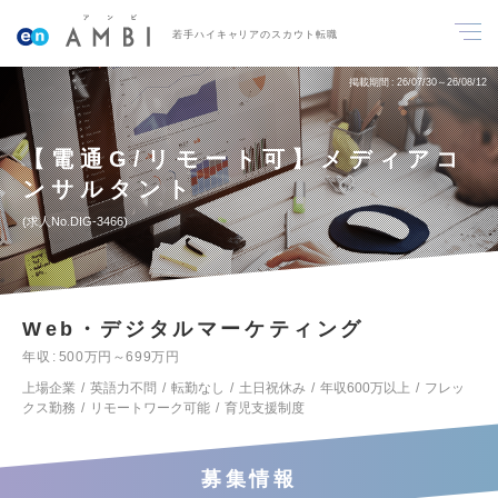
若手ハイキャリアのスカウト転職
掲載期間
26/07/30～26/08/12
【電通G/リモート可】メディアコ
ンサルタント
求人No.DIG-3466
Web・デジタルマーケティング
年収
500万円～699万円
上場企業
英語力不問
転勤なし
土日祝休み
年収600万以上
フレッ
クス勤務
リモートワーク可能
育児支援制度
募集情報