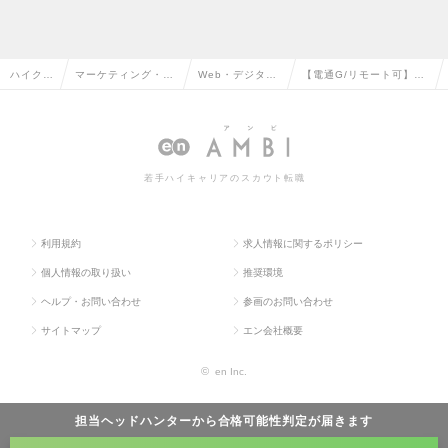
ハイクラ
マーケティング・販
Web・デジタル
【電通G/リモート可】メ
ス求人T
促企画・商品開発系
マーケティング
ディアコンサルタントの
OP
の転職
の転職
求人情報
若手ハイキャリアのスカウト転職
利用規約
求人情報に関するポリシー
個人情報の取り扱い
推奨環境
ヘルプ・お問い合わせ
参画のお問い合わせ
サイトマップ
エン会社概要
©
en Inc.
担当ヘッドハンターから
合格可能性判定
が届きます