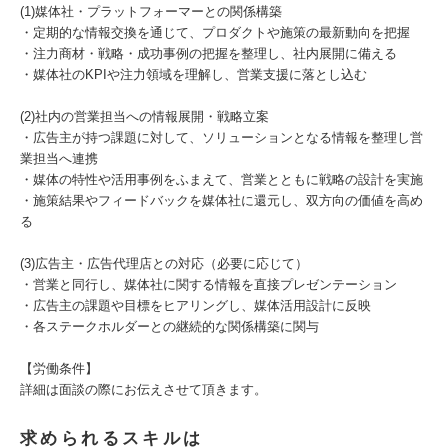
(1)媒体社・プラットフォーマーとの関係構築
・定期的な情報交換を通じて、プロダクトや施策の最新動向を把握
・注力商材・戦略・成功事例の把握を整理し、社内展開に備える
・媒体社のKPIや注力領域を理解し、営業支援に落とし込む
(2)社内の営業担当への情報展開・戦略立案
・広告主が持つ課題に対して、ソリューションとなる情報を整理し営
業担当へ連携
・媒体の特性や活用事例をふまえて、営業とともに戦略の設計を実施
・施策結果やフィードバックを媒体社に還元し、双方向の価値を高め
る
(3)広告主・広告代理店との対応（必要に応じて）
・営業と同行し、媒体社に関する情報を直接プレゼンテーション
・広告主の課題や目標をヒアリングし、媒体活用設計に反映
・各ステークホルダーとの継続的な関係構築に関与
【労働条件】
詳細は面談の際にお伝えさせて頂きます。
求められるスキルは