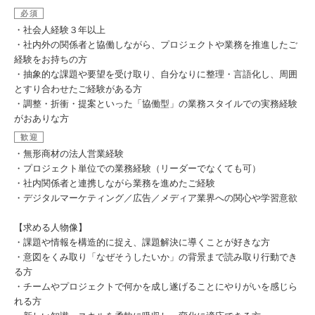
必須
・社会人経験３年以上
・社内外の関係者と協働しながら、プロジェクトや業務を推進したご
経験をお持ちの方
・抽象的な課題や要望を受け取り、自分なりに整理・言語化し、周囲
とすり合わせたご経験がある方
・調整・折衝・提案といった「協働型」の業務スタイルでの実務経験
がおありな方
歓迎
・無形商材の法人営業経験
・プロジェクト単位での業務経験（リーダーでなくても可）
・社内関係者と連携しながら業務を進めたご経験
・デジタルマーケティング／広告／メディア業界への関心や学習意欲
【求める人物像】
・課題や情報を構造的に捉え、課題解決に導くことが好きな方
・意図をくみ取り「なぜそうしたいか」の背景まで読み取り行動でき
る方
・チームやプロジェクトで何かを成し遂げることにやりがいを感じら
れる方