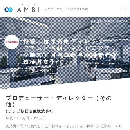
若手ハイキャリアのスカウト転職
掲載期間
26/07/27～26/08/09
報道・情報番組ディレクター
（テレビ番組／ネットコンテン
ツ制作）【第二新卒・同業者を
積極募集】
求人No.QGQKS-05
プロデューサー・ディレクター（その
他）
テレビ朝日映像株式会社
年収
500万円～999万円
英語力不問
転勤なし
土日祝休み
ポテンシャル採用（未経験可）
リ