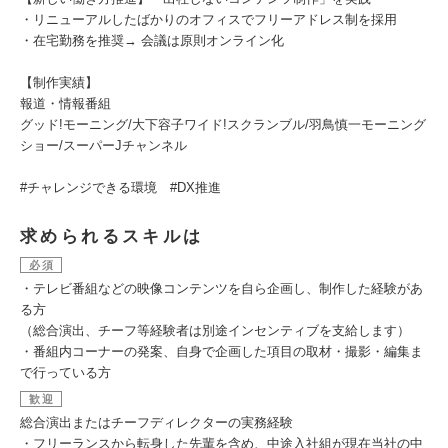
・リニューアルしたばかりのオフィスでフリーアドレス制を採用
・在宅勤務を推奨→ 会議は原則オンライン化
【制作実績】
報道・情報番組
グッド!モーニング/大下容子ワイド!スクランブル/羽鳥慎一モーニング
ショー/スーパーJチャンネル
#チャレンジできる環境 #DX推進
求められるスキルは
必須
・テレビ番組などの映像コンテンツを自ら企画し、制作した経験があ
る方
（総合演出、チーフ等経験者は別途インセンティブを支給します）
・番組内コーナーの発案、自身で企画した項目の取材・撮影・編集ま
で行っている方
歓迎
総合演出またはチーフディレクターの実務経験
・フリーランスから転身した先輩を含め、中途入社組が現在当社の中