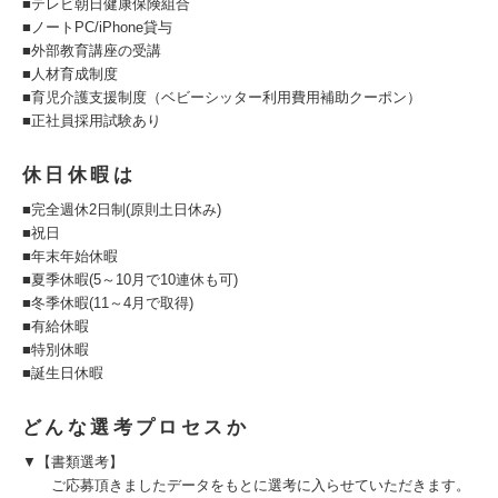
■テレビ朝日健康保険組合
■ノートPC/iPhone貸与
■外部教育講座の受講
■人材育成制度
■育児介護支援制度（ベビーシッター利用費用補助クーポン）
■正社員採用試験あり
休日休暇は
■完全週休2日制(原則土日休み)
■祝日
■年末年始休暇
■夏季休暇(5～10月で10連休も可)
■冬季休暇(11～4月で取得)
■有給休暇
■特別休暇
■誕生日休暇
どんな選考プロセスか
▼【書類選考】
ご応募頂きましたデータをもとに選考に入らせていただきます。