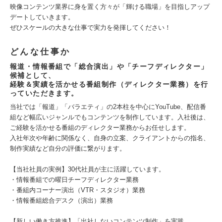
映像コンテンツ業界に身を置く方々が「輝ける職場」を目指しアップ
デートしていきます。
ぜひスケールの大きな仕事で実力を発揮してください！
どんな仕事か
報道・情報番組で「総合演出」や「チーフディレクター」
候補として、
経験＆実績を活かせる番組制作（ディレクター業務）を行
っていただきます。
当社では「報道」「バラエティ」の2本柱を中心にYouTube、配信番
組など幅広いジャンルでもコンテンツを制作しています。入社後は、
ご経験を活かせる番組のディレクター業務からお任せします。
入社年次や年齢に関係なく、自身の立案、クライアントからの指名、
制作実績など自分の評価に繋がります。
【当社社員の実例】30代社員が主に活躍しています。
・情報番組での曜日チーフディレクター業務
・番組内コーナー演出（VTR・スタジオ）業務
・情報番組総合デスク（演出）業務
【新しい働き方推進】「出社しないコンテンツ制作」を実践