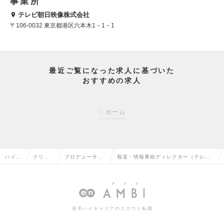
事業所
テレビ朝日映像株式会社
〒106-0032 東京都港区六本木1－1－1
最近ご覧になった求人に基づいた
おすすめの求人
ホーム
ハイク
クリエ
プロデューサ
報道・情報番組ディレクター（テレビ
ラス求
イティ
ー・ディレクタ
番組／ネットコンテンツ制作）【第二
人TOP
ブ系の
ー（その他）の
新卒・同業者を積極募集】の求人情報
転職
転職
若手ハイキャリアのスカウト転職