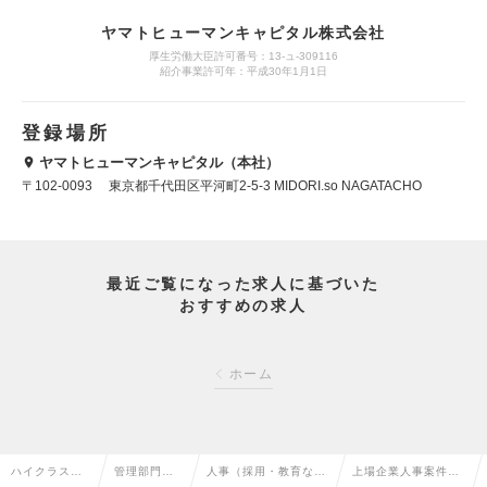
ヤマトヒューマンキャピタル株式会社
厚生労働大臣許可番号：13-ュ-309116
紹介事業許可年：平成30年1月1日
登録場所
ヤマトヒューマンキャピタル（本社）
〒102-0093 東京都千代田区平河町2-5-3 MIDORI.so NAGATACHO
最近ご覧になった求人に基づいた
おすすめの求人
ホーム
ハイクラス求
管理部門系
人事（採用・教育な
上場企業人事案件の