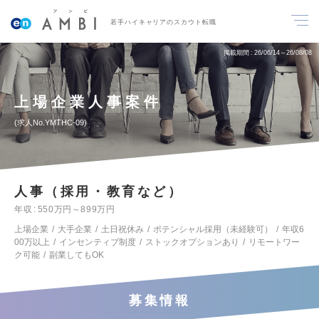
若手ハイキャリアのスカウト転職
掲載期間
26/06/14～26/08/08
上場企業人事案件
求人No.YMTHC-09
人事（採用・教育など）
年収
550万円～899万円
上場企業
大手企業
土日祝休み
ポテンシャル採用（未経験可）
年収6
00万以上
インセンティブ制度
ストックオプションあり
リモートワー
ク可能
副業してもOK
募集情報