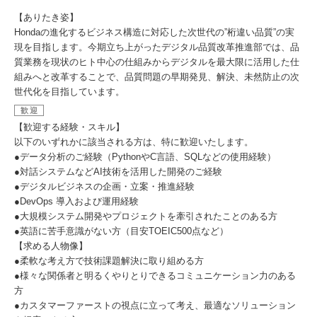
【ありたき姿】
Hondaの進化するビジネス構造に対応した次世代の”桁違い品質”の実
現を目指します。今期立ち上がったデジタル品質改革推進部では、品
質業務を現状のヒト中心の仕組みからデジタルを最大限に活用した仕
組みへと改革することで、品質問題の早期発見、解決、未然防止の次
世代化を目指しています。
歓迎
【歓迎する経験・スキル】
以下のいずれかに該当される方は、特に歓迎いたします。
●データ分析のご経験（PythonやC言語、SQLなどの使用経験）
●対話システムなどAI技術を活用した開発のご経験
●デジタルビジネスの企画・立案・推進経験
●DevOps 導入および運用経験
●大規模システム開発やプロジェクトを牽引されたことのある方
●英語に苦手意識がない方（目安TOEIC500点など）
【求める人物像】
●柔軟な考え方で技術課題解決に取り組める方
●様々な関係者と明るくやりとりできるコミュニケーション力のある
方
●カスタマーファーストの視点に立って考え、最適なソリューション