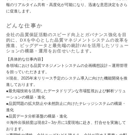
報のリアルタイム共有・高度化が可能になり、迅速な意思決定をさら
に促進します。
どんな仕事か
全社の品質保証活動のスピード向上とガバナンス強化を目
的に、DXを中心とした品質マネジメントシステムの改革を
推進、ビッグデータと最先端の統計/AIを活用したソリュー
ションの構築・運用をお任せいたします。
【具体的な仕事内容】
各領域における品質マネジメントシステムの企画構想設計～運用管理
を担っていただきます。
※現在、2025年末リリース予定のシステム導入に向けた機能開発を推
進しております。
●最先端技術を活用したデータドリブンな市場監視および解析ソリュ
ーションの構築・進化
●品質問題の拡大防止や未然防止に向けたナレッジシステムの構築・
進化
●品質データ分析基盤の構築・進化
※海外出張頻度は現在2～3か月に1度現地に赴き、打合せを実施して
おります。