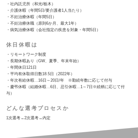
・社内託児所（和光/栃木）
・介護休暇（年間5日/要介護者1人当たり）
・不妊治療休暇（年間5日）
・不妊治療休職（原則6か月、最大1年）
・病気治療休暇（会社指定の疾患を対象・年間5日）
休日休暇は
・リモートワーク制度
・長期休暇あり（GW、夏季、年末年始）
・年間休日121日
・平均有休取得日数18.5日（2022年）
・年次有給休暇…16日～20日/年 ※勤続年数に応じて付与
・慶弔休暇（結婚休暇…6日、忌引休暇…1～7日※続柄に応じて付
与）
どんな選考プロセスか
1次選考→2次選考→内定