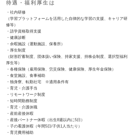
待遇・福利厚生は
・社内研修
（学習プラットフォームを活用した自律的な学習の支援、キャリア研
修等）
・語学資格取得支援
・健康診断
・余暇施設（運動施設、保養所）
・厚生制度
（財形貯蓄制度、団体扱い保険、持家支援、持株会制度、選択型福利
厚生等）
・各種保険（雇用保険、労災保険、健康保険、厚生年金保険）
・食堂施設、食事補助
・独身寮、転勤社宅 ※適用条件有
・育児・介護手当
・リモートワーク制度
・短時間勤務制度
・育児・介護休職
・産前産後休暇
・産後パートナー休暇（出生8週以内に5日）
・子の看護休暇（年間5日/子供1人当たり）
・育児費用補助