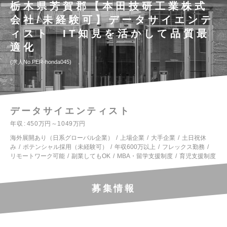
栃木県芳賀郡【本田技研工業株式
会社/未経験可】データサイエンテ
ィスト IT知見を活かして品質最
適化
求人No.PER-honda045
データサイエンティスト
年収
450万円～1049万円
海外展開あり（日系グローバル企業）
上場企業
大手企業
土日祝休
み
ポテンシャル採用（未経験可）
年収600万以上
フレックス勤務
リモートワーク可能
副業してもOK
MBA・留学支援制度
育児支援制度
募集情報