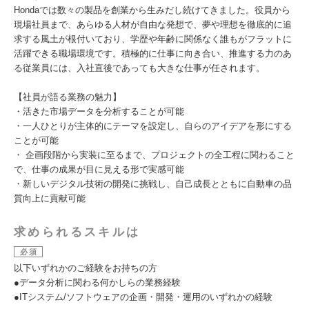
Hondaでは数々の製品を創業から生みだし続けてきました。役員から
現場社員まで、あらゆる人材が自由な発想で、夢や理想を徹底的に追
求する風土が根付いており、学歴や年齢に関係なく誰もがフラットに
活躍できる職場環境です。積極的に仕事に向き合い、推進する力のあ
る従業員には、入社直後であっても大きな仕事が任されます。
【社員が語る業務の魅力】
・活きた市場データを分析することが可能
・一人ひとりが主体的にテーマを設定し、自らのアイデアを形にする
ことが可能
・ 企画段階から実装に至るまで、プロジェクトの全工程に関わること
で、仕事の成果が目に見える形で実感可能
・新しいデジタル技術の開発に挑戦し、自己成長とともに自動車の品
質向上に貢献可能
求められるスキルは
必須
以下いずれかのご経験をお持ちの方
●データ分析に関わる何かしらの業務経験
●ITシステム/ソフトウェアの企画・開発・運用のいずれかの経験