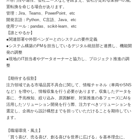
※専門性や適性、会社ニーズなどを踏まえ、会社が定める業務への配
置転換を命じる場合があります。
管理：Jira、Teams、PowerPoint、etc
開発言語：Python、C言語、Java、etc
使用ツール：pandas、scikit-learn、etc
【誰とやるか】
●関連部署や外部ベンダーとのシステムの要件定義
●システム構築のPMを担当しているデジタル統括部と連携し、機能開
発の調整
●現地のIT担当者やデータオーナーと協力し、プロジェクト推進の調
整
【期待する役割】
注力領域である市場品質不具合に関して、情報チャネル（車両やSNS
など）を増やし、情報収集を行う必要があります。収集したデータを
基に、予兆検知、絞り込み、原因解析、対策推進の各フェーズにAIを
活用したソリューション開発を行う際、注力すべきソリューションを
選定し、企画から設計構想までを担っていただけることを期待してい
ます。
【職場環境・風土】
「買う喜び、売る喜び、創る喜びを世界に広げる」を基本理念に、