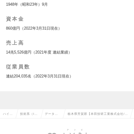
1948年（昭和23年）9月
資本金
860億円（2022年3月31日現在）
売上高
14兆5,526億円（2021年度 連結業績）
従業員数
連結204,035名（2022年3月31日現在）
ハイク
技術系（I
データサ
栃木県芳賀郡【本田技研工業株式会社/未
ラス求
T・Web・
イエンテ
経験可】データサイエンティスト IT知
人TOP
通信系）の
ィストの
見を活かして品質最適化の求人情報