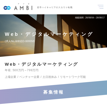
若手ハイキャリアのスカウト転職
掲載期間
26/08/04～26/08/17
Web・デジタルマーケティング
求人No.XHHZO-000058
Web・デジタルマーケティング
年収
500万円～799万円
上場企業
ベンチャー企業
土日祝休み
リモートワーク可能
募集情報