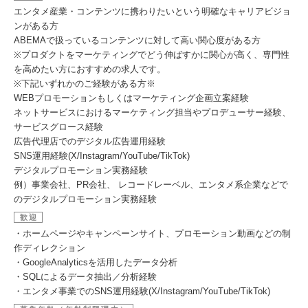
エンタメ産業・コンテンツに携わりたいという明確なキャリアビジョ
ンがある方
ABEMAで扱っているコンテンツに対して高い関心度がある方
※プロダクトをマーケティングでどう伸ばすかに関心が高く、専門性
を高めたい方におすすめの求人です。
※下記いずれかのご経験がある方※
WEBプロモーションもしくはマーケティング企画立案経験
ネットサービスにおけるマーケティング担当やプロデューサー経験、
サービスグロース経験
広告代理店でのデジタル広告運用経験
SNS運用経験(X/Instagram/YouTube/TikTok)
デジタルプロモーション実務経験
例）事業会社、PR会社、 レコードレーベル、エンタメ系企業などで
のデジタルプロモーション実務経験
歓迎
・ホームページやキャンペーンサイト、プロモーション動画などの制
作ディレクション
・GoogleAnalyticsを活用したデータ分析
・SQLによるデータ抽出／分析経験
・エンタメ事業でのSNS運用経験(X/Instagram/YouTube/TikTok)