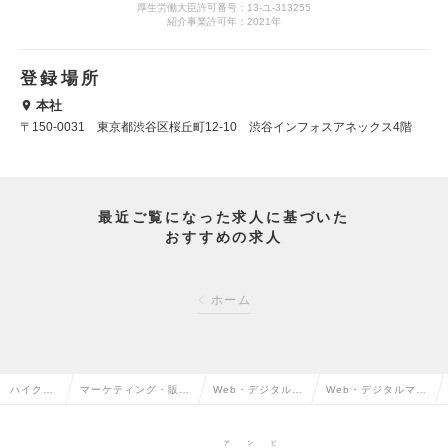
厚生労働大臣許可番号：13-ユ-313255
紹介事業許可年：2021年
登録場所
本社
〒150-0031 東京都渋谷区桜丘町12-10 渋谷インフォスアネックス4階
最近ご覧になった求人に基づいた
おすすめの求人
ホーム
ハイクラ
マーケティング・販促
Web・デジタルマ
Web・デジタルマー
ス求人TO
企画・商品開発系の転
ーケティングの転
ケティングの求人情