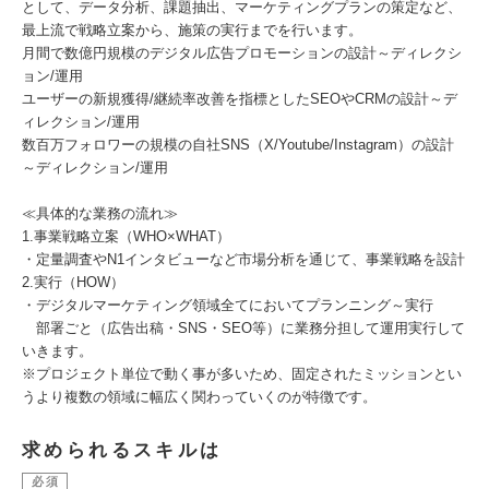
として、データ分析、課題抽出、マーケティングプランの策定など、
最上流で戦略立案から、施策の実行までを行います。
月間で数億円規模のデジタル広告プロモーションの設計～ディレクシ
ョン/運用
ユーザーの新規獲得/継続率改善を指標としたSEOやCRMの設計～デ
ィレクション/運用
数百万フォロワーの規模の自社SNS（X/Youtube/Instagram）の設計
～ディレクション/運用
≪具体的な業務の流れ≫
1.事業戦略立案（WHO×WHAT）
・定量調査やN1インタビューなど市場分析を通じて、事業戦略を設計
2.実行（HOW）
・デジタルマーケティング領域全てにおいてプランニング～実行
部署ごと（広告出稿・SNS・SEO等）に業務分担して運用実行して
いきます。
※プロジェクト単位で動く事が多いため、固定されたミッションとい
うより複数の領域に幅広く関わっていくのが特徴です。
求められるスキルは
必須