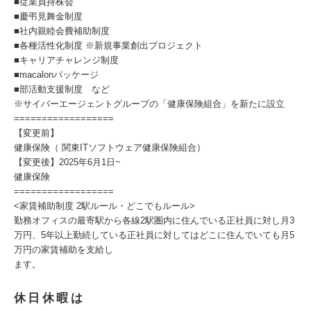
■従業員持株会
■慶弔見舞金制度
■社内親睦会費補助制度
■各種活性化制度 ※新規事業創出プロジェクト
■キャリアチャレンジ制度
■macalonパッケージ
■部活動支援制度 など
※サイバーエージェントグループの「健康保険組合」を新たに設立
==================
【変更前】
健康保険（ 関東ITソフトウェア健康保険組合）
【変更後】2025年6月1日~
健康保険
==================
<家賃補助制度 2駅ルール・どこでもルール>
勤務オフィスの最寄駅から各線2駅圏内に住んでいる正社員に対し月3
万円、5年以上勤続している正社員に対してはどこに住んでいても月5
万円の家賃補助を支給し
ます。
休日休暇は