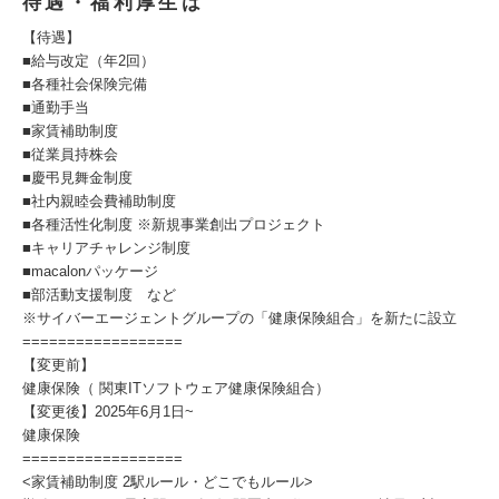
待遇・福利厚生は
【待遇】
■給与改定（年2回）
■各種社会保険完備
■通勤手当
■家賃補助制度
■従業員持株会
■慶弔見舞金制度
■社内親睦会費補助制度
■各種活性化制度 ※新規事業創出プロジェクト
■キャリアチャレンジ制度
■macalonパッケージ
■部活動支援制度 など
※サイバーエージェントグループの「健康保険組合」を新たに設立
==================
【変更前】
健康保険（ 関東ITソフトウェア健康保険組合）
【変更後】2025年6月1日~
健康保険
==================
<家賃補助制度 2駅ルール・どこでもルール>