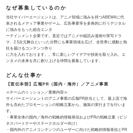
なぜ募集しているのか
当社サイバーエージェントは、アニメ領域に強みを持つABEMAに代
表されるメディア事業やゲーム、広告事業等を多角的に行うデジタル
に強みをもった総合エンタ
ーテインメント企業です。直近ではアニメや縦読み漫画や実写ドラ
マ、2.5次元舞台といった分野にも事業領域を広げ、全世界に感動と熱
狂を届けるコンテンツ作り
に力を入れております。。常に新しいアイデアや技術を取り入れ、エ
ンタメの未来を共に創り上げる仲間を募集しています。
どんな仕事か
【宣伝本部】広報PR（国内・海外）／アニメ事業
≪チームのミッション／業務内容≫
サイバーエージェントのアニメ事業の広報PR担当として、最上流で海
外も含めたプロモーションの戦略立案から、施策の実行までを行いま
す。
・事業全体の国内／海外の戦略的情報発信およびPRの戦略立案（ビジ
ネスパートナーやステークホルダー向け）
・国内外のアニメコンテンツのユーザーに向けた戦略的情報発信とPR