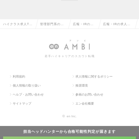
ハイクラス求人TO
管理部門系の転
広報・IRの転
広報・IRの求人情
P
職
職
報
若手ハイキャリアのスカウト転職
利用規約
求人情報に関するポリシー
個人情報の取り扱い
推奨環境
ヘルプ・お問い合わせ
参画のお問い合わせ
サイトマップ
エン会社概要
©
en Inc.
担当ヘッドハンターから
合格可能性判定
が届きます