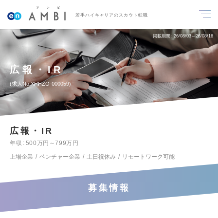
若手ハイキャリアのスカウト転職
掲載期間
26/08/03～26/08/16
広報・IR
求人No.XHHZO-000059
広報・IR
年収
500万円～799万円
上場企業
ベンチャー企業
土日祝休み
リモートワーク可能
募集情報