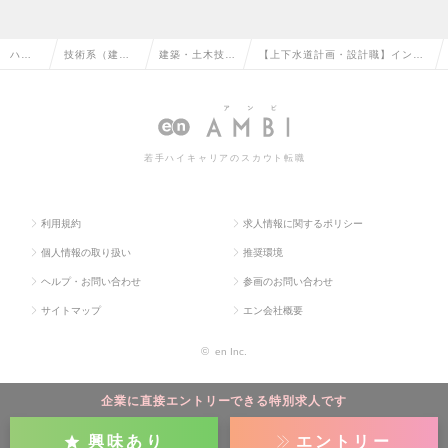
ハイ
技術系（建
建築・土木技術
【上下水道計画・設計職】インフ
クラ
築・設備・土
開発・建設コン
ラを支える上場建設コンサル｜年
ス求
木・プラン
サルタントの転
間休日125日｜働きやすさ◎の求
人TO
ト）の転職
職
人情報
若手ハイキャリアのスカウト転職
P
利用規約
求人情報に関するポリシー
個人情報の取り扱い
推奨環境
ヘルプ・お問い合わせ
参画のお問い合わせ
サイトマップ
エン会社概要
©
en Inc.
企業に直接エントリーできる特別求人です
興味あり
エントリー