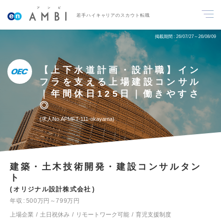
若手ハイキャリアのスカウト転職
掲載期間
26/07/27～26/08/09
【上下水道計画・設計職】イン
フラを支える上場建設コンサル
｜年間休日125日｜働きやすさ
◎
求人No.APMFT-111-okayama
建築・土木技術開発・建設コンサルタン
ト
オリジナル設計株式会社
年収
500万円～799万円
上場企業
土日祝休み
リモートワーク可能
育児支援制度