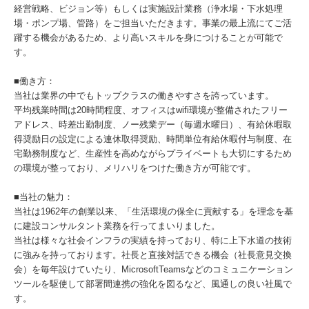
経営戦略、ビジョン等）もしくは実施設計業務（浄水場・下水処理
場・ポンプ場、管路）をご担当いただきます。事業の最上流にてご活
躍する機会があるため、より高いスキルを身につけることが可能で
す。
■働き方：
当社は業界の中でもトップクラスの働きやすさを誇っています。
平均残業時間は20時間程度、オフィスはwifi環境が整備されたフリー
アドレス、時差出勤制度、ノー残業デー（毎週水曜日）、有給休暇取
得奨励日の設定による連休取得奨励、時間単位有給休暇付与制度、在
宅勤務制度など、生産性を高めながらプライベートも大切にするため
の環境が整っており、メリハリをつけた働き方が可能です。
■当社の魅力：
当社は1962年の創業以来、「生活環境の保全に貢献する」を理念を基
に建設コンサルタント業務を行ってまいりました。
当社は様々な社会インフラの実績を持っており、特に上下水道の技術
に強みを持っております。社長と直接対話できる機会（社長意見交換
会）を毎年設けていたり、MicrosoftTeamsなどのコミュニケーション
ツールを駆使して部署間連携の強化を図るなど、風通しの良い社風で
す。