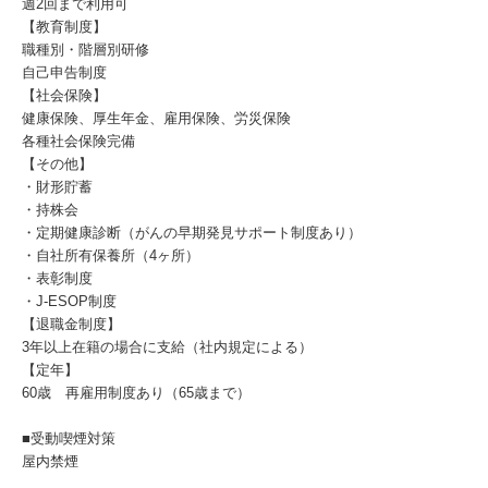
週2回まで利用可
【教育制度】
職種別・階層別研修
自己申告制度
【社会保険】
健康保険、厚生年金、雇用保険、労災保険
各種社会保険完備
【その他】
・財形貯蓄
・持株会
・定期健康診断（がんの早期発見サポート制度あり）
・自社所有保養所（4ヶ所）
・表彰制度
・J-ESOP制度
【退職金制度】
3年以上在籍の場合に支給（社内規定による）
【定年】
60歳 再雇用制度あり（65歳まで）
■受動喫煙対策
屋内禁煙