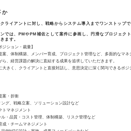
事か
手クライアントに対し、戦略からシステム導入までワンストップで
ンでは、PMやPM補佐として案件に参画し、円滑なプロジェク
だきます。
ポジション・裁量】
提案、体制構築、メンバー育成、プロジェクト管理など、多面的なマネ
がら、経営課題の解決に直結する成果を追求していただきます。
に大きく、クライアントと直接対話し、意思決定に深く関与できるポジ
】
提案・折衝
リング、戦略立案、ソリューション設計など
クトマネジメント
ール・品質・コスト管理、体制構築、リスク管理など
育成・チームマネジメント