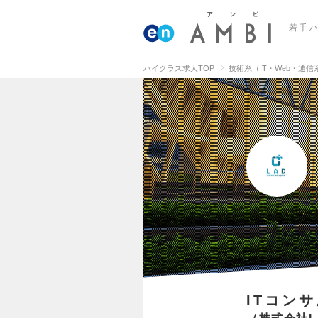
若手
ハイクラス求人TOP
技術系（IT・Web・通
ITコン