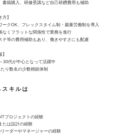
、書籍購入、研修受講など自己研鑽費用も補助
き方】
ワークOK、フレックスタイム制・裁量労働制を導入
係なくフラットな関係性で業務を進行
ステ等の費用補助もあり、働きやすさにも配慮
報】
半～30代が中心となって活躍中
あたり数名の少数精鋭体制
るスキルは
】
のITプロジェクトの経験
または設計の経験
のリーダーやマネージャーの経験