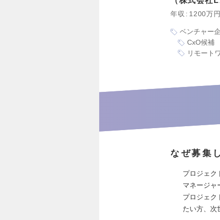
株式会社L
年収
1200万
ベンチャー
CxO候補
リモート
なぜ募集
プロジェク
マネージャ
プロジェク
たい方、次