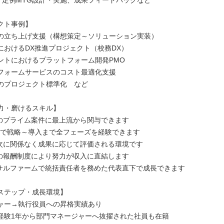
、定例MTG設計・実施、成果フィードバックなど
クト事例】
の立ち上げ支援（構想策定～ソリューション実装）
におけるDX推進プロジェクト（校務DX）
ントにおけるプラットフォーム開発PMO
フォームサービスのコスト最適化支援
のプロジェクト標準化 など
力・磨けるスキル】
業のプライム案件に最上流から関与できます
X領域で戦略～導入まで全フェーズを経験できます
年次に関係なく成果に応じて評価される環境です
率の報酬制度により努力が収入に直結します
ンサルファームで統括責任者を務めた代表直下で成長できます
ステップ・成長環境】
ャー→執行役員への昇格実績あり
経験1年から部門マネージャーへ抜擢された社員も在籍