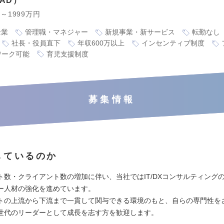
AD
円～1999万円
企業
管理職・マネジャー
新規事業・新サービス
転勤なし
社長・役員直下
年収600万以上
インセンティブ制度
ワーク可能
育児支援制度
募集情報
しているのか
ト数・クライアント数の増加に伴い、当社ではIT/DXコンサルティング
ー人材の強化を進めています。
トの上流から下流まで一貫して関与できる環境のもと、自らの専門性を
世代のリーダーとして成長を志す方を歓迎します。