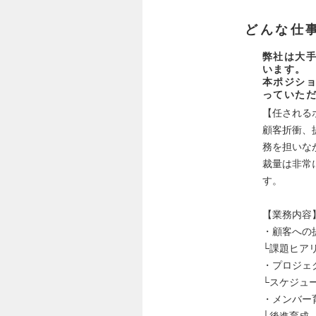
どんな仕
弊社は大
います。
本ポジショ
っていた
【任される
顧客折衝、
務を担いな
裁量は非常
す。
【業務内容
・顧客への
└課題ヒア
・プロジェ
└スケジュ
・メンバー