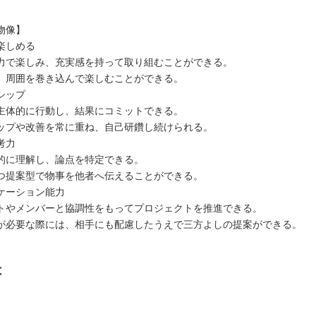
物像】
楽しめる
力で楽しみ、充実感を持って取り組むことができる。
、周囲を巻き込んで楽しむことができる。
シップ
主体的に行動し、結果にコミットできる。
ップや改善を常に重ね、自己研鑽し続けられる。
考力
的に理解し、論点を特定できる。
つ提案型で物事を他者へ伝えることができる。
ケーション能力
トやメンバーと協調性をもってプロジェクトを推進できる。
が必要な際には、相手にも配慮したうえで三方よしの提案ができる。
は