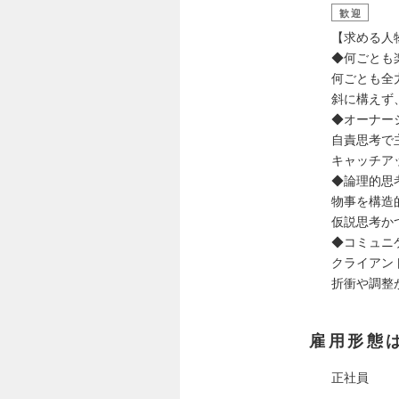
歓迎
【求める人
◆何ごとも
何ごとも全
斜に構えず
◆オーナー
自責思考で
キャッチア
◆論理的思
物事を構造
仮説思考か
◆コミュニ
クライアン
折衝や調整
雇用形態
正社員