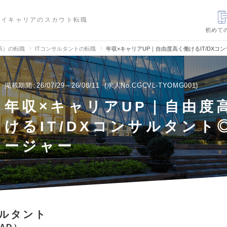
ハイキャリアのスカウト転職
初めて
信系）の転職
ITコンサルタントの転職
年収×キャリアUP｜自由度高く働けるIT/DX
掲載期間
26/07/29～26/08/11
求人No.CGCVL-TYOMG001
年収×キャリアUP｜自由度
けるIT/DXコンサルタント
ージャー
サルタント