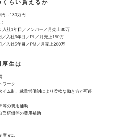
のくらい貰えるか
万円～130万円
収：
万円：入社1年目／メンバー／月売上80万
0万円／入社3年目／PL／月売上150万
0万円／入社5年目／PM／月売上200万
利厚生は
備
トワーク
タイム制、裁量労働制により柔軟な働き方が可能
テ等の費用補助
自己研鑽等の費用補助
 etc.