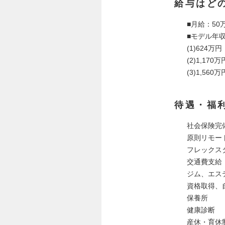
給与はど
■月給：50
■モデル年
(1)624
(2)1,17
(3)1,56
待遇・福
社会保険完
原則リモー
フレックス
交通費支給
ジム、エス
資格取得、
保養所
健康診断
産休・育休制度