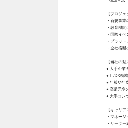
└後進育成
【プロジェ
・新規事業
・教育機関
・国際イベ
・プラット
・全社横断
【当社の魅
● 大手企
● IT/D
● 年齢や
● 高還元
● 大手コ
【キャリア
・マネージ
・リーダー