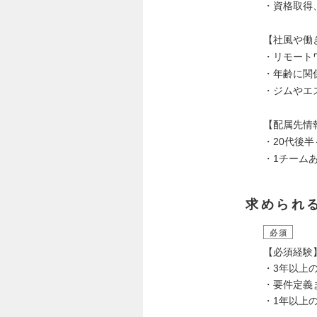
・資格取得
【社風や働
・リモート
・年齢に関
・ジムやエ
【配属先情
・20代後
・1チーム
求められ
必須
【必須経験
・3年以上
・要件定義
・1年以上