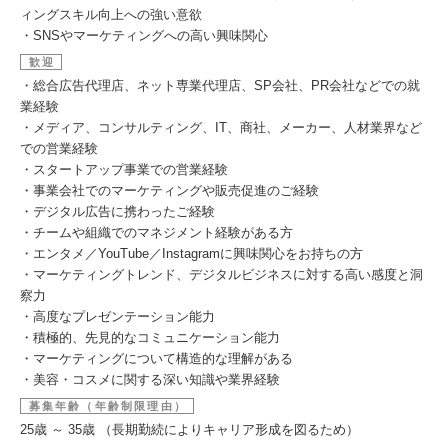
ィングスキル向上への強い意欲
・SNSやマーケティングへの高い興味関心
歓迎
・総合広告代理店、ネット専業代理店、SP会社、PR会社などでの就
業経験
・メディア、コンサルティング、IT、商社、メーカー、人材業界など
での営業経験
・スタートアップ事業での営業経験
・事業会社でのマーケティングや販売促進のご経験
・デジタル広告に携わったご経験
・チームや組織でのマネジメント経験がある方
・エンタメ／YouTube／Instagramに興味関心をお持ちの方
・マーケティングトレンド、デジタルビジネスに対する高い感度と洞
察力
・高度なプレゼンテーション能力
・積極的、先見的なコミュニケーション能力
・マーケティングについて構造的な理解がある
・美容・コスメに関する深い知識や業界経験
募集年齢（年齢制限理由）
25歳 ～ 35歳 （長期勤続によりキャリア形成を図るため）