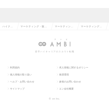
ハイクラ
マーケティング・販促
マーケティン
マーケティング・
ス求人TO
企画・商品開発系の転
グ・販促企画の
販促企画の求人情
P
職
転職
報
若手ハイキャリアのスカウト転職
利用規約
求人情報に関するポリシー
個人情報の取り扱い
推奨環境
ヘルプ・お問い合わせ
参画のお問い合わせ
サイトマップ
エン会社概要
©
en Inc.