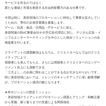
サービスを売るのではなく、
新たな価値と市場を創造する社会的影響力のある仕事です。
今回は特に、美容領域のプロモーションに特化して事業を拡大してい
くための、専任の企画営業職を募集します。
ゲーム・玩具・食品・日用品・ITサービスに加え、
美容関連のBtoC事業会社や大手広告代理店に対し、デジタル広告・イ
ンフルエンサーマーケティングを中心とした統合ソリューションの企
画提案を行います。
クライアントの課題解決はもちろん、クリエイターならではのクリエ
イティブにより、
視聴者にも喜んでもらえ、さらには視聴者とクリエイターのエンゲー
ジメント向上にも貢献できる
「三方よし」の企画に関わることができる点が大きなやりがいです。
特に美容領域においては、トレンドのキャッチアップと深い顧客理解
が、プロモーション成功の鍵となります。
★本ポジションの想定ミッション
・美容領域クライアントのプロモーション課題ヒアリング・戦略立案
から実施、振り返りまでの支援による関係強化