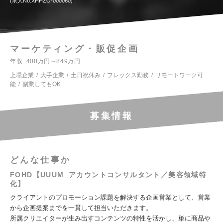
求人No.XHHZO-000060
マーケティング・販促企画
年収
400万円～849万円
上場企業
大手企業
土日祝休み
フレックス勤務
リモートワーク可
能
副業してもOK
募集情報
どんな仕事か
FOHD【UUUM_アカウントコンサルタント／美容領域特
化】
クライアントのプロモーション課題を解決する企画営業として、営業
から企画提案までを一貫して担当いただきます。
所属クリエイターが生み出すコンテンツの特性を活かし、単に商品や