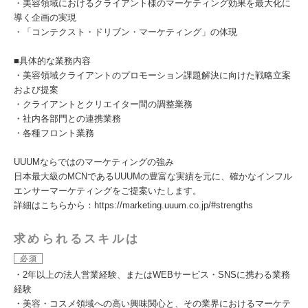
・美容領域におけるクライアント様のマーケティング効果を最大化に
導く企画の実現
・「コンテクスト・ドリブン・マーケティング」の体現
■具体的な業務内容
・美容領域クライアントのプロモーション課題解決に向けた戦略立案
および提案
・クライアントとクリエイター間の調整業務
・社内各部門との連携業務
・各種フロント業務
UUUMならではのマーケティングの強み
日本最大級のMCNであるUUUMの豊富な実績を元に、確かなインフル
エンサーマーケティングをご提案いたします。
詳細はこちらから：https://marketing.uuum.co.jp/#strengths
求められるスキルは
必須
・2年以上の法人営業経験、またはWEBサービス・SNSに携わる業務
経験
・美容・コスメ領域への高い興味関心と、その業界におけるマーケテ