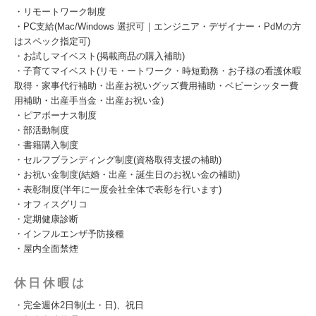
・リモートワーク制度
・PC支給(Mac/Windows 選択可｜エンジニア・デザイナー・PdMの方
はスペック指定可)
・お試しマイベスト(掲載商品の購入補助)
・子育てマイベスト(リモ・ートワーク・時短勤務・お子様の看護休暇
取得・家事代行補助・出産お祝いグッズ費用補助・ベビーシッター費
用補助・出産手当金・出産お祝い金)
・ピアボーナス制度
・部活動制度
・書籍購入制度
・セルフブランディング制度(資格取得支援の補助)
・お祝い金制度(結婚・出産・誕生日のお祝い金の補助)
・表彰制度(半年に一度会社全体で表彰を行います)
・オフィスグリコ
・定期健康診断
・インフルエンザ予防接種
・屋内全面禁煙
休日休暇は
・完全週休2日制(土・日)、祝日