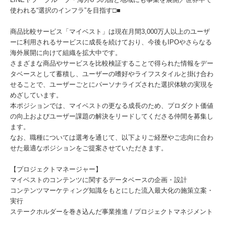
使われる“選択のインフラ”を目指す□■
商品比較サービス「マイベスト」は現在月間3,000万人以上のユーザ
ーに利用されるサービスに成長を続けており、今後もIPOやさらなる
海外展開に向けて組織を拡大中です。
さまざまな商品やサービスを比較検証することで得られた情報をデー
タベースとして蓄積し、ユーザーの嗜好やライフスタイルと掛け合わ
せることで、ユーザーごとにパーソナライズされた選択体験の実現を
めざしています。
本ポジションでは、マイベストの更なる成長のため、プロダクト価値
の向上およびユーザー課題の解決をリードしてくださる仲間を募集し
ます。
なお、職種については選考を通じて、以下よりご経歴やご志向に合わ
せた最適なポジションをご提案させていただきます。
【プロジェクトマネージャー】
マイベストのコンテンツに関するデータベースの企画・設計
コンテンツマーケティング知識をもとにした流入最大化の施策立案・
実行
ステークホルダーを巻き込んだ事業推進 / プロジェクトマネジメント