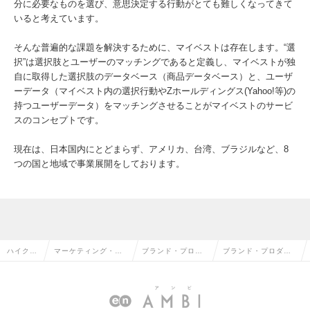
分に必要なものを選び、意思決定する行動がとても難しくなってきて
いると考えています。
そんな普遍的な課題を解決するために、マイベストは存在します。“選
択”は選択肢とユーザーのマッチングであると定義し、マイベストが独
自に取得した選択肢のデータベース（商品データベース）と、ユーザ
ーデータ（マイベスト内の選択行動やZホールディングス(Yahoo!等)の
持つユーザーデータ）をマッチングさせることがマイベストのサービ
スのコンセプトです。
現在は、日本国内にとどまらず、アメリカ、台湾、ブラジルなど、8
つの国と地域で事業展開をしております。
ハイクラ
マーケティング・販
ブランド・プロダ
ブランド・プロダク
ス求人T
促企画・商品開発系
クトマネージャー
トマネージャーの求
OP
の転職
の転職
人情報