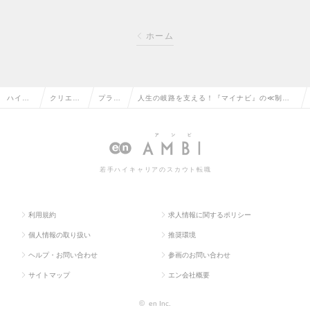
ホーム
ハイク
クリエイ
プラン
人生の岐路を支える！『マイナビ』の≪制作
ラス求
ティブ系
ナーの
ディレクター≫◆未経験歓迎◆福利厚生充実◆
人TOP
の転職
転職
大手人材企業の求人情報
若手ハイキャリアのスカウト転職
利用規約
求人情報に関するポリシー
個人情報の取り扱い
推奨環境
ヘルプ・お問い合わせ
参画のお問い合わせ
サイトマップ
エン会社概要
©
en Inc.