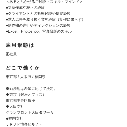
＜あると活かせるご経験・スキル・マインド＞
■文章作成や校正の経験
■クライアントとの折衝経験や提案経験
■求人広告を取り扱う業務経験（制作に限らず）
■制作物の進行やディレクションの経験
■Excel、Photoshop、写真撮影のスキル
雇用形態は
正社員
どこで働くか
東京都 / 大阪府 / 福岡県
※勤務地は希望に応じて決定。
◆東京（銀座オフィス）
東京都中央区銀座
◆大阪支社
グランフロント大阪タワーＡ
◆福岡支社
ＪＲＪＰ博多ビル７Ｆ