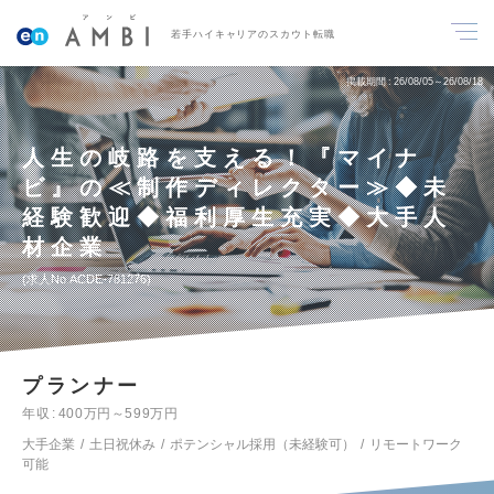
若手ハイキャリアのスカウト転職
掲載期間
26/08/05～26/08/18
人生の岐路を支える！『マイナ
ビ』の≪制作ディレクター≫◆未
経験歓迎◆福利厚生充実◆大手人
材企業
求人No.ACDE-781276
プランナー
年収
400万円～599万円
大手企業
土日祝休み
ポテンシャル採用（未経験可）
リモートワーク
可能