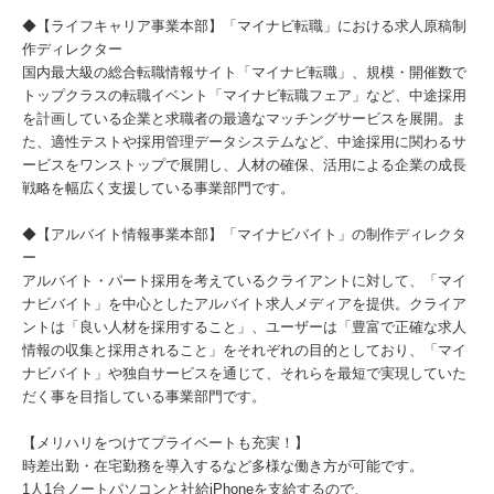
◆【ライフキャリア事業本部】「マイナビ転職」における求人原稿制
作ディレクター
国内最大級の総合転職情報サイト「マイナビ転職」、規模・開催数で
トップクラスの転職イベント「マイナビ転職フェア」など、中途採用
を計画している企業と求職者の最適なマッチングサービスを展開。ま
た、適性テストや採用管理データシステムなど、中途採用に関わるサ
ービスをワンストップで展開し、人材の確保、活用による企業の成長
戦略を幅広く支援している事業部門です。
◆【アルバイト情報事業本部】「マイナビバイト」の制作ディレクタ
ー
アルバイト・パート採用を考えているクライアントに対して、「マイ
ナビバイト」を中心としたアルバイト求人メディアを提供。クライア
ントは「良い人材を採用すること」、ユーザーは「豊富で正確な求人
情報の収集と採用されること」をそれぞれの目的としており、「マイ
ナビバイト」や独自サービスを通じて、それらを最短で実現していた
だく事を目指している事業部門です。
【メリハリをつけてプライベートも充実！】
時差出勤・在宅勤務を導入するなど多様な働き方が可能です。
1人1台ノートパソコンと社給iPhoneを支給するので、