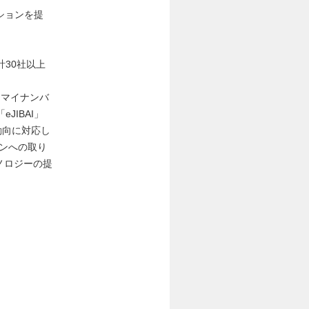
ションを提
30社以上
、マイナンバ
IBAI」
動向に対応し
ョンへの取り
ノロジーの提