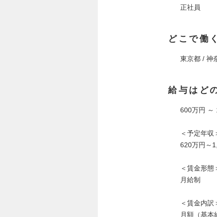
正社員
どこで働
東京都 / 
給与はど
600万円 ～
＜予定年収
620万円～1
＜賃金形態
月給制
＜賃金内訳
月額（基本給）