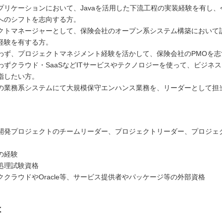
プリケーションにおいて、Javaを活用した下流工程の実装経験を有し、
へのシフトを志向する方。
クトマネージャーとして、保険会社のオープン系システム構築において
経験を有する方。
わず、プロジェクトマネジメント経験を活かして、保険会社のPMOを志
わずクラウド・SaaSなどITサービスやテクノロジーを使って、ビジネ
指したい方。
の業務系システムにて大規模保守エンハンス業務を、リーダーとして担
開発プロジェクトのチームリーダー、プロジェクトリーダー、プロジェ
の経験
処理試験資格
ククラウドやOracle等、サービス提供者やパッケージ等の外部資格
は