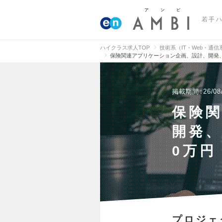
若手
ハイクラス求人TOP
技術系（IT・Web・通
保険関連アプリケーション企画、設計、開発、PM
掲載期間
26/08
保険
開発、
0万円
プロジェ