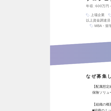
年収
600万円
上場企業
以上資金調達済
MBA・留
なぜ募集
【配属想定
保険ソリュ
【組織の概
■組織のミ