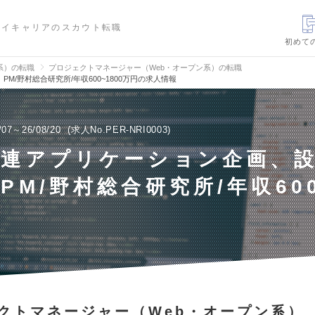
ハイキャリアのスカウト転職
初めて
信系）の転職
プロジェクトマネージャー（Web・オープン系）の転職
/野村総合研究所/年収600~1800万円の求人情報
/07～26/08/20
求人No.PER-NRI0003
関連アプリケーション企画、
PM/野村総合研究所/年収600
クトマネージャー（Web・オープン系）