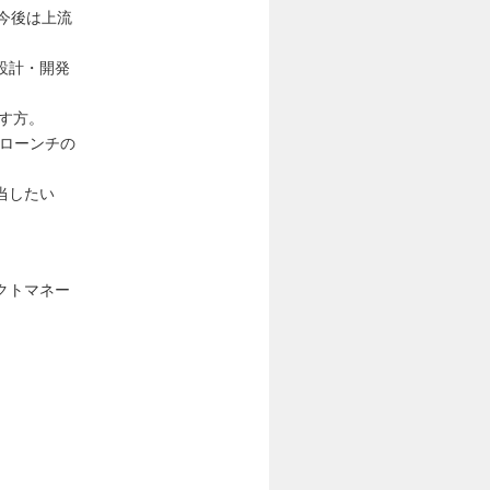
今後は上流
設計・開発
す方。
スローンチの
当したい
クトマネー