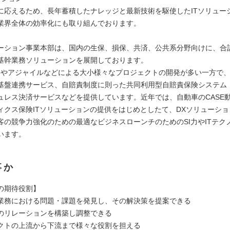
に応えるため、長年蓄積したナレッジと最新技術を駆使したITソリュー
業界全体の効率化にも取り組んでおります。
ーション事業本部は、国内の生保、損保、共済、公共系分野向けに、合計
基幹業務ソリューションを展開しております。
WFやアジャイルなどによる大小様々なプロジェクトの開発が多い一方で
基盤連携サービス、自賠責制度に則った共同利用型自賠責保険システム「eJ
ュレス決済サービスなどを提供しています。近年では、自動車のCASE
ィクス保険ITソリューションの提供をはじめとしたて、DXソリューシ
客の競争力強化のための最適なビジネスローンチのためのSI力やITテク
います。
事か
の期待役割】
業務における問題・課題を発見し、その解決策を提案できる
のリレーションを構築し調整できる
クトの上流から下流まで様々な役割を担える