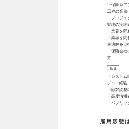
・保険系ア
工程の業務
・プロジェ
管理の実践
・業界を問
・業界を問
最適解を目
・保険会社
方。
歓迎
・システム
ジャー経験
・顧客調整
・高度情報
・パブリッ
雇用形態