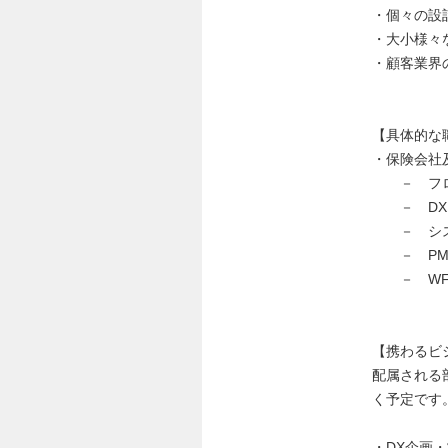
・個々の設
・大小様々
・顧客業界
【具体的な
・保険会社
－ フロ
－ DXを
－ システ
－ PMO
－ WF/
【携わるビ
配属される
く予定です
・DX企画