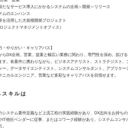
新たなサービス導入にかかるシステムの企画～開発～リリース
テムのエンハンス
等を活用した大規模開発プロジェクト
プロジェクトマネジメントオフィス）
力・やりがい・キャリアパス】
からDX企画、営業、提案と幅広い業務に関わり、専門性を深め、拡げ
ます。各案件に携わりながら、ビジネスアナリスト、ストラテジスト、
ャー、データサイエンティスト、システムコンサルタント、アプリケー
クニカルエンジニア、営業など多彩なキャリアパスを目指せます。
るスキルは
のシステム要件定義など上流工程の実践経験があり、DX志向をお持ちの
やIT他社ベンダーに従事、またはコワーク経験があり、システムコンサ
方。