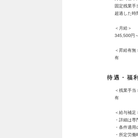
固定残業手当
超過した時
＜月給＞
345,500
＜昇給有無
有
待遇・福
＜残業手当
有
＜給与補足
・詳細は専
・条件適用
・所定労働時