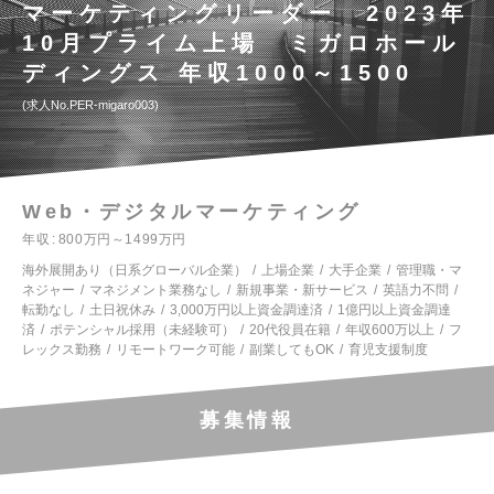
マーケティングリーダー 2023年
10月プライム上場 ミガロホール
ディングス 年収1000～1500
求人No.PER-migaro003
Web・デジタルマーケティング
年収
800万円～1499万円
海外展開あり（日系グローバル企業）
上場企業
大手企業
管理職・マ
ネジャー
マネジメント業務なし
新規事業・新サービス
英語力不問
転勤なし
土日祝休み
3,000万円以上資金調達済
1億円以上資金調達
済
ポテンシャル採用（未経験可）
20代役員在籍
年収600万以上
フ
レックス勤務
リモートワーク可能
副業してもOK
育児支援制度
募集情報