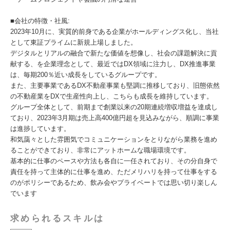
■会社の特徴・社風:
2023年10月に、実質的前身である企業がホールディングス化し、当社
として東証プライムに新規上場しました。
デジタルとリアルの融合で新たな価値を想像し、社会の課題解決に貢
献する、を企業理念として、最近ではDX領域に注力し、DX推進事業
は、毎期200％近い成⾧をしているグループです。
また、主要事業であるDX不動産事業も堅調に推移しており、旧態依然
の不動産業をDXで生産性向上し、こちらも成⾧を維持しています。
グループ全体として、前期まで創業以来の20期連続増収増益を達成し
ており、2023年3月期は売上高400億円超を見込みながら、順調に事業
は進捗しています。
和気藹々とした雰囲気でコミュニケーションをとりながら業務を進め
ることができており、非常にアットホームな職場環境です。
基本的に仕事のペースや方法も各自に一任されており、その分自身で
責任を持って主体的に仕事を進め、ただメリハリを持って仕事をする
のがポリシーであるため、飲み会やプライベートでは思い切り楽しん
でいます
求められるスキルは