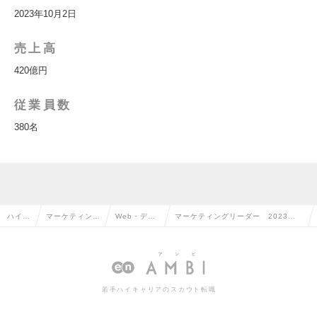
2023年10月2日
売上高
420億円
従業員数
380名
ハイク
マーケティン
Web・デジ
マーケティングリーダー 2023年1
ラス求
グ・販促企画・
タルマーケ
0月プライム上場 ミガロホールデ
人TO
商品開発系の転
ティングの
ィングス 年収1000～1500の求人情
P
職
転職
報
若手ハイキャリアのスカウト転職