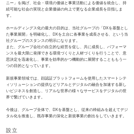
ニー」を掲げ、社会・環境の価値と事業活動による価値を統合し、持
続可能な社会の実現と企業価値の向上で更なる企業成長を目指しま
す。
ホールディングス化の最大の目的は、当社グループの「DXを基盤とし
た事業展開」を明確化し、DXを土台に各事業を成長させる、という当
社グループのスタンスの明示になります。
また、グループ会社の自立的な経営を促し、共に成長し、パフォーマ
ンスを最大限に発揮できる環境づくりと人材づくりを行うことで、意
思決定を迅速化し、事業を効率的かつ機動的に展開することももう一
つの目的となっています。
新規事業領域では、顔認証プラットフォームを使用したスマートシテ
ィソリューションの提供などリアルとデジタルの融合を加速する新し
いビジネスを創造し、リアルな世界の様々なサービスをデジタルの世
界で繋げていきます。
今後は、グループ全体で、DXを基盤とし、従来の枠組みを超えてデジ
タル化を推進し、既存事業の深化と新規事業の創出をしていきます。
設立