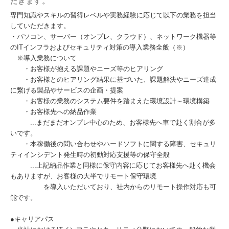
だきます。
専門知識やスキルの習得レベルや実務経験に応じて以下の業務を担当
していただきます。
・パソコン、サーバー（オンプレ、クラウド）、ネットワーク機器等
のITインフラおよびセキュリティ対策の導入業務全般（※）
※導入業務について
・お客様が抱える課題やニーズ等のヒアリング
・お客様とのヒアリング結果に基づいた、課題解決やニーズ達成
に繋げる製品やサービスの企画・提案
・お客様の業務のシステム要件を踏まえた環境設計～環境構築
・お客様先への納品作業
...まだまだオンプレ中心のため、お客様先へ車で赴く割合が多
いです。
・本稼働後の問い合わせやハードソフトに関する障害、セキュリ
ティインシデント発生時の初動対応支援等の保守全般
...上記納品作業と同様に保守内容に応じてお客様先へ赴く機会
もありますが、お客様の大半でリモート保守環境
を導入いただいており、社内からのリモート操作対応も可
能です。
●キャリアパス