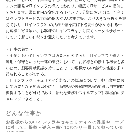
テムの開発やITインフラの導入にわたり、幅広くITサービスを提供し
ております。常に動向が変化するITインフラ分野においては、昨今で
はクラウドサービス市場の拡大やDXの推進等、より大きな転換期を迎
えており、ITインフラSEの活躍の幅を広げる必要性が求められる中、
お客様に寄り添い、お客様のITインフラをより広くトータルサポート
していく新しい仲間をお迎えしたいと考えています。
＜仕事の魅力＞
・企業においてITインフラは必要不可欠であり、ITインフラの導入・
運用・保守といった一連の業務において、お客様との接する機会も多
いため、顧客貢献意識を持つことで、お客様からの信頼や感謝を多く
得られることができる。
・ITインフラやセキュリティ分野などの知識について、担当業務にお
いて必要となる知識以外にも、新技術や未経験技術の知識も自主的に
習得することが可能であり、新たな業務やスキルアップに積極的にチ
ャレンジできること。
どんな仕事か
お客様からのITインフラやセキュリティへの課題やニーズ
に対して、提案～導入～保守にわたり一貫して担っていた