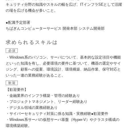
キュリティ分野の知識やスキルの幅を広げ、ITインフラSEとして活躍
の場を広げる機会が多いこと。
●配属予定部署
ちばぎんコンピューターサービス 開発本部 システム開発部
求められるスキルは
必須
・Windows系のパソコン、サーバについて、基本的な設定項目や機能
といった知識を有し、必要環境の要件に基づいて、機器の選定やサイ
ジング、顧客への提案、環境設計、環境構築、納品作業、保守対応と
いった一連の業務経験があること。
歓迎
【歓迎要件】
・金融業界のインフラ構築・管理の経験あり
・プロジェクトマネジメント、リーダー経験あり
・デジタル領域の業務経験あり
・サイバーセキュリティ対策に係る知識・実務経験●歓迎要件
・Windows系サーバの仮想サーバ基盤（Hyper-V）やクラスタ構成の
環境構築経験。