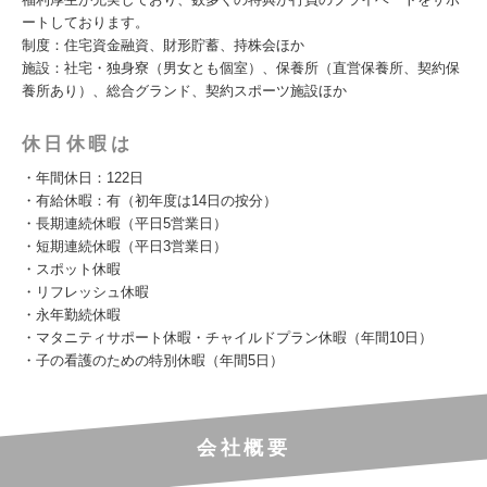
ートしております。
制度：住宅資金融資、財形貯蓄、持株会ほか
施設：社宅・独身寮（男女とも個室）、保養所（直営保養所、契約保
養所あり）、総合グランド、契約スポーツ施設ほか
休日休暇は
・年間休日：122日
・有給休暇：有（初年度は14日の按分）
・長期連続休暇（平日5営業日）
・短期連続休暇（平日3営業日）
・スポット休暇
・リフレッシュ休暇
・永年勤続休暇
・マタニティサポート休暇・チャイルドプラン休暇（年間10日）
・子の看護のための特別休暇（年間5日）
会社概要