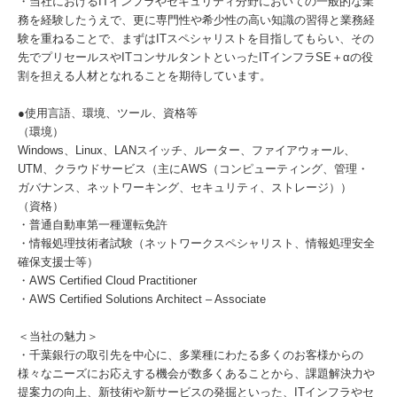
・当社におけるITインフラやセキュリティ分野においての一般的な業
務を経験したうえで、更に専門性や希少性の高い知識の習得と業務経
験を重ねることで、まずはITスペシャリストを目指してもらい、その
先でプリセールスやITコンサルタントといったITインフラSE＋αの役
割を担える人材となれることを期待しています。
●使用言語、環境、ツール、資格等
（環境）
Windows、Linux、LANスイッチ、ルーター、ファイアウォール、
UTM、クラウドサービス（主にAWS（コンピューティング、管理・
ガバナンス、ネットワーキング、セキュリティ、ストレージ））
（資格）
・普通自動車第一種運転免許
・情報処理技術者試験（ネットワークスペシャリスト、情報処理安全
確保支援士等）
・AWS Certified Cloud Practitioner
・AWS Certified Solutions Architect – Associate
＜当社の魅力＞
・千葉銀行の取引先を中心に、多業種にわたる多くのお客様からの
様々なニーズにお応えする機会が数多くあることから、課題解決力や
提案力の向上、新技術や新サービスの発掘といった、ITインフラやセ