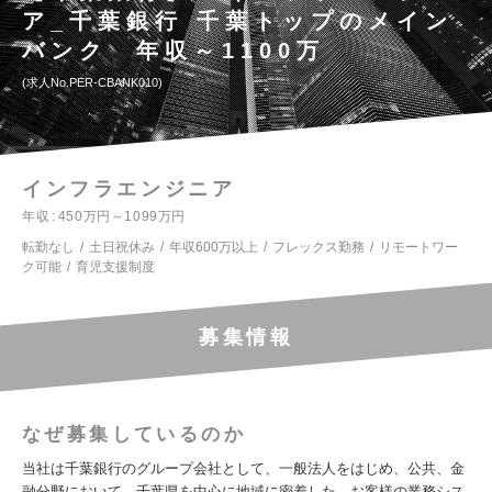
ア_千葉銀行 千葉トップのメイン
バンク 年収～1100万
求人No.PER-CBANK010
インフラエンジニア
年収
450万円～1099万円
転勤なし
土日祝休み
年収600万以上
フレックス勤務
リモートワー
ク可能
育児支援制度
募集情報
なぜ募集しているのか
当社は千葉銀行のグループ会社として、一般法人をはじめ、公共、金
融分野において、千葉県を中心に地域に密着した、お客様の業務シス