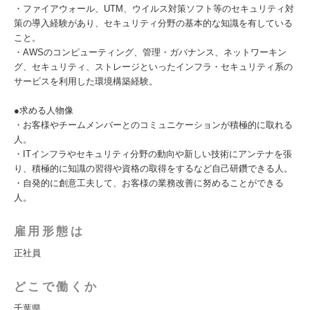
・ファイアウォール、UTM、ウイルス対策ソフト等のセキュリティ対
策の導入経験があり、セキュリティ分野の基本的な知識を有している
こと。
・AWSのコンピューティング、管理・ガバナンス、ネットワーキン
グ、セキュリティ、ストレージといったインフラ・セキュリティ系の
サービスを利用した環境構築経験。
●求める人物像
・お客様やチームメンバーとのコミュニケーションが積極的に取れる
人。
・ITインフラやセキュリティ分野の動向や新しい技術にアンテナを張
り、積極的に知識の習得や資格の取得をするなど自己研鑽できる人。
・自発的に創意工夫して、お客様の業務改善に努めることができる
人。
雇用形態は
正社員
どこで働くか
千葉県