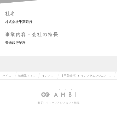
社名
株式会社千葉銀行
事業内容・会社の特長
普通銀行業務
ハイク
技術系（IT・
インフラ
【千葉銀行】ITインフラエンジニア_千
ラス求
Web・通信
エンジニ
葉銀行 千葉トップのメインバンク 年
人TOP
系）の転職
アの転職
収～1100万の求人情報
若手ハイキャリアのスカウト転職