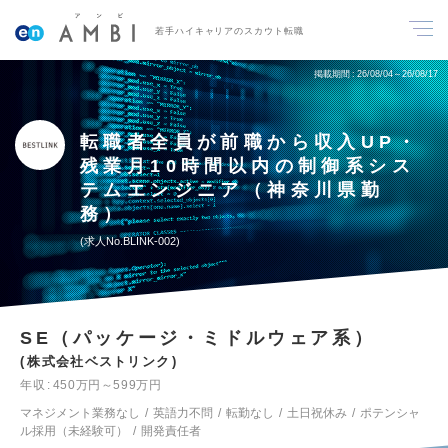
若手ハイキャリアのスカウト転職
掲載期間
26/08/04～26/08/17
転職者全員が前職から収入UP・
残業⽉10時間以内の制御系シス
テムエンジニア（神奈川県勤
務）
求人No.BLINK-002
SE（パッケージ・ミドルウェア系）
株式会社ベストリンク
年収
450万円～599万円
マネジメント業務なし
英語力不問
転勤なし
土日祝休み
ポテンシャ
ル採用（未経験可）
開発責任者