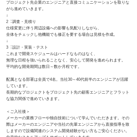
プロジェクト先企業のエンジニアと直接コミュニケーションを取りな
がら進めていきます。
↓
2︓調査・⾒積り
仕様変更に伴う周辺設備への影響も気配りしながら、
全体をチェックし他機能でも修正を要する場合は⾒積を作成。
↓
3︓設計・実装・テスト
これまで開発スケジュールはハードなものはなく、
無理な⽇程を強いられることなく、安⼼して開発を進められます。
平均的な開発期間は数⽇～数か月程です。
配属となる部署は全員で4名。当社30～40代前半のエンジニアが活躍
しています。
⻑期的なプロジェクトをプロジェクト先の顧客エンジニアとフラット
な協⼒関係で進めていきます。
＜ご入社後＞
メーカーの業務フローや独⾃技術について学んでいただきます。その
際はメーカーのエンジニアや当社の先輩エンジニアから直接指導を致
しますので設備関連のシステム開発経験がない⽅もご安⼼ください。