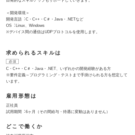
自発的なスキルアップもサポートしていきます。
＜開発環境＞
開発⾔語︓C・C++・C＃・Java・.NETなど
OS︓Linux、Windows
※デバイス間の通信はUDPプロトコルを使⽤します。
求められるスキルは
必須
C・C++・C＃・Java・.NET、いずれかの開発経験がある方
※要件定義～プログラミング・テストまで⼿掛けられる⽅を想定して
います。
雇用形態は
正社員
試⽤期間︓6ヶ⽉（その間給与・待遇に変動はありません）
どこで働くか