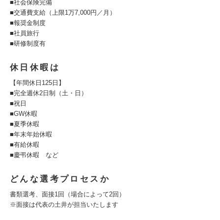
■社会保険完備
■交通費⽀給（上限1万7,000円／⽉）
■報奨⾦制度
■社員旅⾏
■研修制度有
休日休暇は
【年間休⽇125⽇】
■完全週休2⽇制（⼟・⽇）
■祝⽇
■GW休暇
■夏季休暇
■年末年始休暇
■有給休暇
■慶弔休暇 など
どんな選考プロセスか
書類選考、面接1回（場合によって2回）
※面接は代表の土井が担当いたします