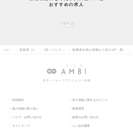
おすすめの求人
ホーム
ハイク
技術系（I
SE（パッケー
転職者全員が前職から収入UP・残業
ラス求
T・Web・
ジ・ミドルウ
⽉10時間以内の制御系システムエン
人TO
通信系）の
ェア系）の転
ジニア（神奈川県勤務）の求人情報
P
転職
職
若手ハイキャリアのスカウト転職
利用規約
求人情報に関するポリシー
個人情報の取り扱い
推奨環境
ヘルプ・お問い合わせ
参画のお問い合わせ
サイトマップ
エン会社概要