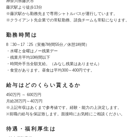
神奈川県藤沢市
藤沢駅より徒歩13分
※藤沢駅から勤務先まで専⽤シャトルバスが運⾏しています。
※クライアント先企業での常駐勤務、請負チームも常駐になります。
勤務時間は
8︓30～17︓25（実働7時間55分／休憩1時間）
・⽔曜と⾦曜はノー残業デー
・残業⽉平均10時間以下
・時間外⼿当全額⽀給。（みなし残業はありません）
・食堂があります。昼食は平均300～400円です。
給与はどのくらい貰えるか
450万円 ～ 600万円
⽉給28万円～40万円
※上記年収はあくまで参考値です。経験・能⼒の上決定します。
※前職の給与を保証致します。⾯接時にお気軽にご相談ください。
待遇・福利厚生は