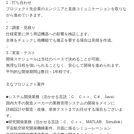
1︓打ち合わせ
プロジェクト先企業のエンジニアと直接コミュニケーションを取りな
がら進めていきます。
↓
2︓調査・⾒積り
仕様変更に伴う周辺機器への影響を検証します。
全体をチェックし他機能でも修正を要する場合は⾒積を作成。
↓
3︓実装・テスト
開発スケジュールは当社のベースで決めることが可能。
無理な⽇程を強いられることなく、安⼼して開発を進められます。
平均的な開発期間は数⽇～1年程です。
主なプロジェクト案件
■システム開発業務（活かせる⾔語︓Ｃ、Ｃ＋＋、C＃、Java）
国内⼤⼿の製造メーカーの業務管理システムの開発をメインに
詳細設計や製造・改修、単体テストまでお任せする場合もございま
す。
■研究開発業務（活かせる⾔語︓Ｃ、Ｃ＋＋、MATLAB、Simulink）
宇宙航空研究開発機構案件、月面に係るシミュ―レーション