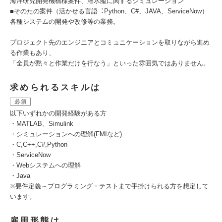
海洋研究開発機構様案件、潜水艦に関するシミュレーション
■そのたの案件（活かせる⾔語︓Python、C#、JAVA、ServiceNow）
各種システムの開発や改修等の業務。
プロジェクト先のエンジニアとコミュニケーションを取りながら進め
る作業もあり、
「全員が黙々と作業だけを⾏なう」といった雰囲気ではありません。
求められるスキルは
必須
以下いずれかの開発経験がある方
・MATLAB、Simulink
・シミュレーションへの理解(FMIなど)
・C,C++,C#,Python
・ServiceNow
・Webシステムへの理解
・Java
※要件定義～プログラミング・テストまで⼿掛けられる⽅を想定して
います。
雇用形態は