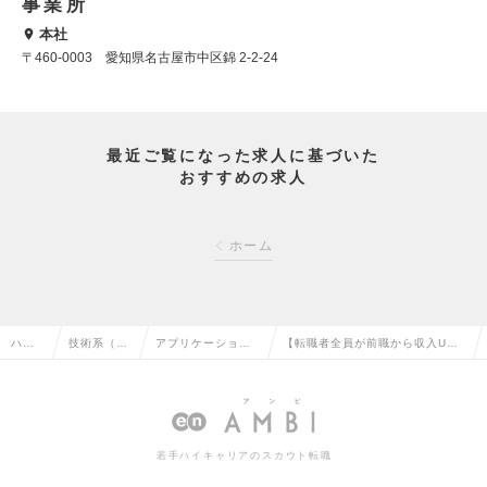
事業所
本社
〒460-0003 愛知県名古屋市中区錦 2-2-24
最近ご覧になった求人に基づいた
おすすめの求人
ホーム
ハイ
技術系（電
アプリケーション
【転職者全員が前職から収入U
クラ
気・電子・
開発エンジニア
P】残業⽉10時間以内の大手電機
ス求
半導体）の
（制御・組み込み
メーカー業務（名古屋市内勤務）
人TO
転職
系）の転職
の求人情報
若手ハイキャリアのスカウト転職
P