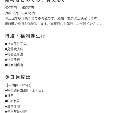
400万円 ～ 600万円
⽉給28万円～40万円
※上記年収はあくまで参考値です。経験・能⼒の上決定します。
※前職の給与を保証致します。⾯接時にお気軽にご相談ください。
待遇・福利厚生は
■社会保険完備
■交通費⽀給
■報奨⾦制度
■社員旅⾏
■研修制度有
休日休暇は
【年間休⽇125⽇】
■完全週休2⽇制（⼟・⽇）
■祝⽇
■GW休暇
■夏季休暇
■年末年始休暇