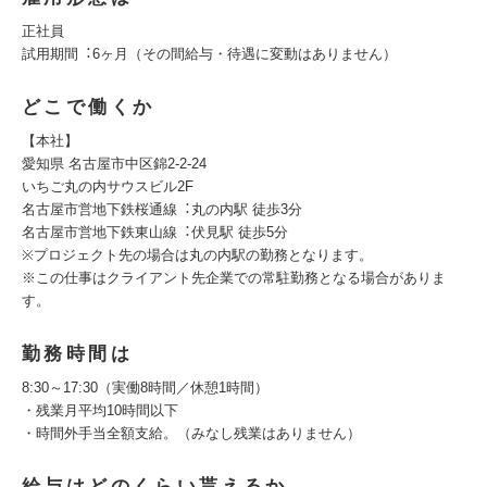
正社員
試⽤期間︓6ヶ⽉（その間給与・待遇に変動はありません）
どこで働くか
【本社】
愛知県 名古屋市中区錦2-2-24
いちご丸の内サウスビル2F
名古屋市営地下鉄桜通線︓丸の内駅 徒歩3分
名古屋市営地下鉄東⼭線︓伏⾒駅 徒歩5分
※プロジェクト先の場合は丸の内駅の勤務となります。
※この仕事はクライアント先企業での常駐勤務となる場合がありま
す。
勤務時間は
8:30～17:30（実働8時間／休憩1時間）
・残業⽉平均10時間以下
・時間外⼿当全額⽀給。（みなし残業はありません）
給与はどのくらい貰えるか