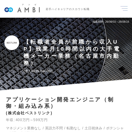
若手ハイキャリアのスカウト転職
掲載期間
26/08/03～26/08/16
【転職者全員が前職から収入U
P】残業⽉10時間以内の大手電
機メーカー業務（名古屋市内勤
務）
求人No.BLINK-003
アプリケーション開発エンジニア（制
御・組み込み系）
株式会社ベストリンク
年収
400万円～599万円
マネジメント業務なし
英語力不問
転勤なし
土日祝休み
ポテンシャ