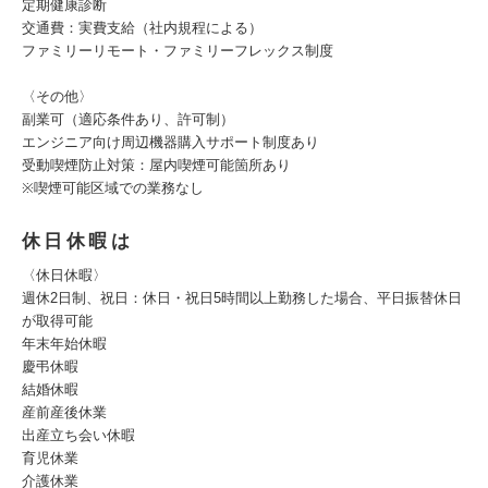
定期健康診断
交通費：実費支給（社内規程による）
ファミリーリモート・ファミリーフレックス制度
〈その他〉
副業可（適応条件あり、許可制）
エンジニア向け周辺機器購入サポート制度あり
受動喫煙防止対策：屋内喫煙可能箇所あり
※喫煙可能区域での業務なし
休日休暇は
〈休日休暇〉
週休2日制、祝日：休日・祝日5時間以上勤務した場合、平日振替休日
が取得可能
年末年始休暇
慶弔休暇
結婚休暇
産前産後休業
出産立ち会い休暇
育児休業
介護休業