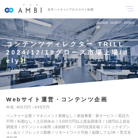
若手ハイキャリアのスカウト転職
掲載期間
26/08/07～26/08/20
コンテンツディレクター TRILL
2024/12/19グロース市場上場/d
ely社
求人No.PER-dely071
Webサイト運営・コンテンツ企画
年収
400万円～649万円
ベンチャー企業
マネジメント業務なし
新規事業・新サービス
英語力
不問
転勤なし
土日祝休み
3,000万円以上資金調達済
1億円以上資金
調達済
ポテンシャル採用（未経験可）
20代役員在籍
ストックオプシ
ョンあり
フレックス勤務
リモートワーク可能
副業してもOK
育児支