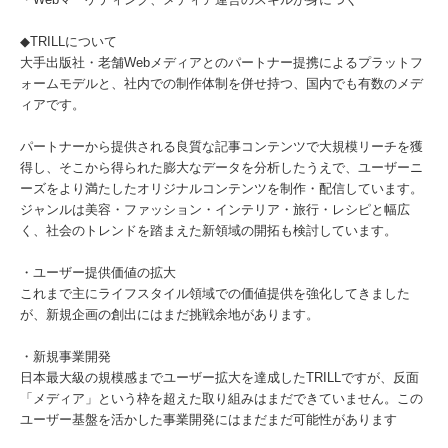
◆TRILLについて
大手出版社・老舗Webメディアとのパートナー提携によるプラットフ
ォームモデルと、社内での制作体制を併せ持つ、国内でも有数のメデ
ィアです。
パートナーから提供される良質な記事コンテンツで大規模リーチを獲
得し、そこから得られた膨大なデータを分析したうえで、ユーザーニ
ーズをより満たしたオリジナルコンテンツを制作・配信しています。
ジャンルは美容・ファッション・インテリア・旅⾏・レシピと幅広
く、社会のトレンドを踏まえた新領域の開拓も検討しています。
・ユーザー提供価値の拡大
これまで主にライフスタイル領域での価値提供を強化してきました
が、新規企画の創出にはまだ挑戦余地があります。
・新規事業開発
日本最大級の規模感までユーザー拡大を達成したTRILLですが、反面
「メディア」という枠を超えた取り組みはまだできていません。この
ユーザー基盤を活かした事業開発にはまだまだ可能性があります