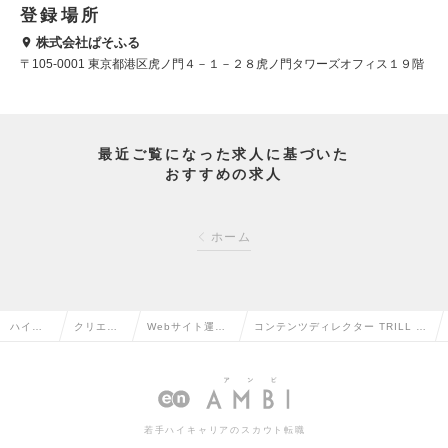
登録場所
株式会社ぱそふる
〒105-0001 東京都港区虎ノ門４－１－２８虎ノ門タワーズオフィス１９階
最近ご覧になった求人に基づいた
おすすめの求人
ホーム
ハイク
クリエイ
Webサイト運
コンテンツディレクター TRILL 2
ラス求
ティブ系
営・コンテンツ
024/12/19グロース市場上場/dely
人TOP
の転職
企画の転職
社の求人情報
若手ハイキャリアのスカウト転職