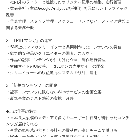
・社内外のライターと連携したオリジナル記事の編集、進行管理
・数値分析（主にGoogle Analyticsを利用）を元にしたトラフィック
改善
・予算管理・スタッフ管理・スケジューリングなど、メディア運営に
関する業務全般
2.「TRILLマンガ」の運営
・SNS上のマンガクリエイターと共同制作したコンテンツの発信
・魅力的な作品やクリエイターの調査、スカウト
・作品の記事コンテンツかに向けた企画、制作進行管理
・WebサイトのUI改善、TRILLマンガ専用サイトの開発
・クリエイターへの収益還元システムの設計、運用
3.「新規コンテンツ」の開発
・記事コンテンツに限らないWebサービスの企画立案
・新規事業のテスト施策の実施・改善
◆この仕事の魅力
・日本最大規模のメディアで多くのユーザーに自身が携わったコンテ
ンツが届けられる
・事業の規模感が大きく会社への貢献度が高いチームで働ける
・Webマーケティング、メディア運営のスキルが身につく