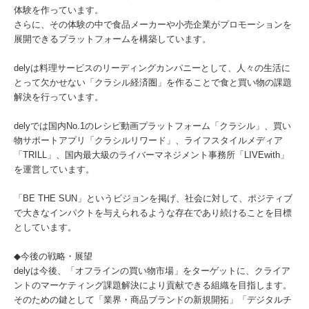
体験を作っています。
さらに、その体験の中で食品メーカーや小売企業がプロモーションを
展開できるプラットフォームを構築しています。
delyは料理サービスのリーディングカンパニーとして、人々の生活に
とって欠かせない「クラシル経済圏」を作ることで食と買い物の課題
解決を行っています。
delyでは国内No.1のレシピ動画プラットフォーム「クラシル」、買い
物サポートアプリ「クラシルリワード」、ライフスタイルメディア
「TRILL」、国内最大級のライバーマネジメント事務所「LIVEwith」
を運営しています。
「BE THE SUN」というビジョンを掲げ、社会に対して、ポジティブ
で大きなインパクトを与えられるような存在であり続けることを目標
としています。
◆今後の戦略・展望
delyは今後、「オフラインの買い物市場」をターゲットに、クライア
ントのマーケティング課題解決により貢献できる組織を目指します。
そのための鍵として「業界・商品ブランドの新規開拓」「デジタルチ