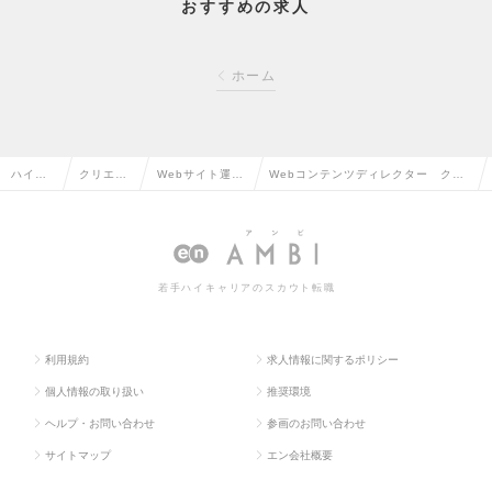
おすすめの求人
ホーム
ハイク
クリエイ
Webサイト運
Webコンテンツディレクター クラ
ラス求
ティブ系
営・コンテンツ
シル 2024/12/19グロース市場上場/
人TOP
の転職
企画の転職
dely社の求人情報
若手ハイキャリアのスカウト転職
利用規約
求人情報に関するポリシー
個人情報の取り扱い
推奨環境
ヘルプ・お問い合わせ
参画のお問い合わせ
サイトマップ
エン会社概要