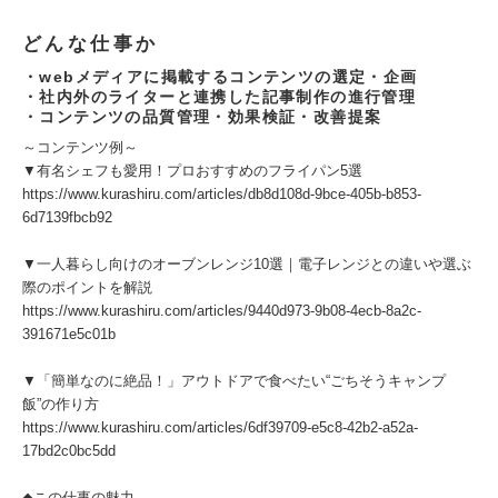
どんな仕事か
・webメディアに掲載するコンテンツの選定・企画
・社内外のライターと連携した記事制作の進行管理
・コンテンツの品質管理・効果検証・改善提案
～コンテンツ例～
▼有名シェフも愛用！プロおすすめのフライパン5選
https://www.kurashiru.com/articles/db8d108d-9bce-405b-b853-
6d7139fbcb92
▼一人暮らし向けのオーブンレンジ10選｜電子レンジとの違いや選ぶ
際のポイントを解説
https://www.kurashiru.com/articles/9440d973-9b08-4ecb-8a2c-
391671e5c01b
▼「簡単なのに絶品！」アウトドアで食べたい“ごちそうキャンプ
飯”の作り方
https://www.kurashiru.com/articles/6df39709-e5c8-42b2-a52a-
17bd2c0bc5dd
◆この仕事の魅力