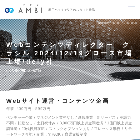
若手ハイキャリアのスカウト転職
掲載期間
26/08/07～26/08/20
Webコンテンツディレクター ク
ラシル 2024/12/19グロース市場
上場/dely社
求人No.PER-dely073
Webサイト運営・コンテンツ企画
年収
400万円～599万円
ベンチャー企業
マネジメント業務なし
新規事業・新サービス
英語力
不問
転勤なし
土日祝休み
3,000万円以上資金調達済
1億円以上資金
調達済
20代役員在籍
ストックオプションあり
フレックス勤務
リモ
ートワーク可能
副業してもOK
育児支援制度