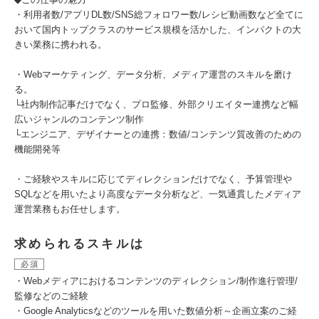
・利用者数/アプリDL数/SNS総フォロワー数/レシピ動画数など全てに
おいて国内トップクラスのサービス規模を活かした、インパクトの大
きい業務に携われる。
・Webマーケティング、データ分析、メディア運営のスキルを磨け
る。
└社内制作記事だけでなく、プロ監修、外部クリエイター連携など幅
広いジャンルのコンテンツ制作
└エンジニア、デザイナーとの連携：数値/コンテンツ質改善のための
機能開発等
・ご経験やスキルに応じてディレクションだけでなく、予算管理や
SQLなどを用いたより高度なデータ分析など、一気通貫したメディア
運営業務もお任せします。
求められるスキルは
必須
・Webメディアにおけるコンテンツのディレクション/制作進行管理/
監修などのご経験
・Google Analyticsなどのツールを用いた数値分析～企画立案のご経