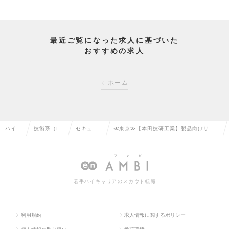
最近ご覧になった求人に基づいた
おすすめの求人
ホーム
ハイク
技術系（I
セキュリ
≪東京≫【本田技研工業】製品向けサイ
ラス求
T・Web・
ティエン
バーセキュリティ技術開発（攻撃検知・
人TO
通信系）の
ジニアの
解析技術構築／品質改革本部）の求人情
P
転職
転職
報
若手ハイキャリアのスカウト転職
利用規約
求人情報に関するポリシー