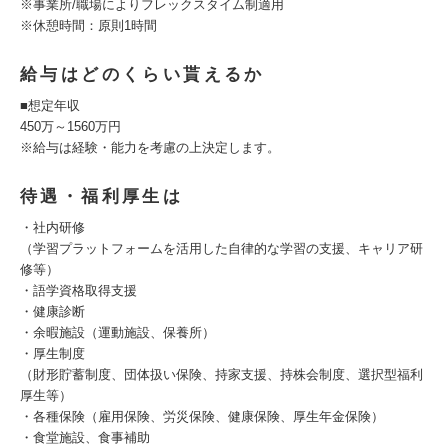
※事業所/職場によりフレックスタイム制適用
※休憩時間：原則1時間
給与はどのくらい貰えるか
■想定年収
450万～1560万円
※給与は経験・能力を考慮の上決定します。
待遇・福利厚生は
・社内研修
（学習プラットフォームを活用した自律的な学習の支援、キャリア研
修等）
・語学資格取得支援
・健康診断
・余暇施設（運動施設、保養所）
・厚生制度
（財形貯蓄制度、団体扱い保険、持家支援、持株会制度、選択型福利
厚生等）
・各種保険（雇用保険、労災保険、健康保険、厚生年金保険）
・食堂施設、食事補助