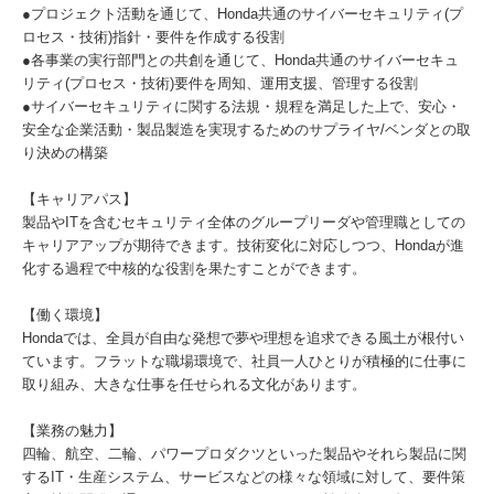
●プロジェクト活動を通じて、Honda共通のサイバーセキュリティ(プ
ロセス・技術)指針・要件を作成する役割
●各事業の実行部門との共創を通じて、Honda共通のサイバーセキュ
リティ(プロセス・技術)要件を周知、運用支援、管理する役割
●サイバーセキュリティに関する法規・規程を満足した上で、安心・
安全な企業活動・製品製造を実現するためのサプライヤ/ベンダとの取
り決めの構築
【キャリアパス】
製品やITを含むセキュリティ全体のグループリーダや管理職としての
キャリアアップが期待できます。技術変化に対応しつつ、Hondaが進
化する過程で中核的な役割を果たすことができます。
【働く環境】
Hondaでは、全員が自由な発想で夢や理想を追求できる風土が根付い
ています。フラットな職場環境で、社員一人ひとりが積極的に仕事に
取り組み、大きな仕事を任せられる文化があります。
【業務の魅力】
四輪、航空、二輪、パワープロダクツといった製品やそれら製品に関
するIT・生産システム、サービスなどの様々な領域に対して、要件策