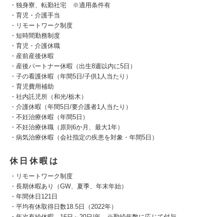
・独身寮、転勤社宅 ※適用条件有
・育児・介護手当
・リモートワーク制度
・短時間勤務制度
・育児・介護休職
・産前産後休暇
・産後パートナー休暇（出生8週以内に5日）
・子の看護休暇（年間5日/子供1人当たり）
・育児費用補助
・社内託児所（和光/栃木）
・介護休暇（年間5日/要介護者1人当たり）
・不妊治療休暇（年間5日）
・不妊治療休職（原則6か月、最大1年）
・病気治療休暇（会社指定の疾患を対象・年間5日）
休日休暇は
・リモートワーク制度
・長期休暇あり（GW、夏季、年末年始）
・年間休日121日
・平均有休取得日数18.5日（2022年）
・年次有給休暇…16日～20日/年 ※勤続年数に応じて付与