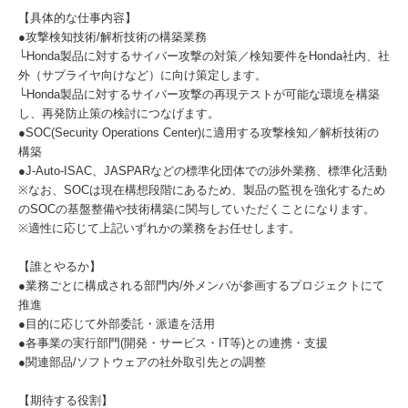
【具体的な仕事内容】
●攻撃検知技術/解析技術の構築業務
└Honda製品に対するサイバー攻撃の対策／検知要件をHonda社内、社
外（サプライヤ向けなど）に向け策定します。
└Honda製品に対するサイバー攻撃の再現テストが可能な環境を構築
し、再発防止策の検討につなげます。
●SOC(Security Operations Center)に適用する攻撃検知／解析技術の
構築
●J-Auto-ISAC、JASPARなどの標準化団体での渉外業務、標準化活動
※なお、SOCは現在構想段階にあるため、製品の監視を強化するため
のSOCの基盤整備や技術構築に関与していただくことになります。
※適性に応じて上記いずれかの業務をお任せします。
【誰とやるか】
●業務ごとに構成される部門内/外メンバが参画するプロジェクトにて
推進
●目的に応じて外部委託・派遣を活用
●各事業の実行部門(開発・サービス・IT等)との連携・支援
●関連部品/ソフトウェアの社外取引先との調整
【期待する役割】