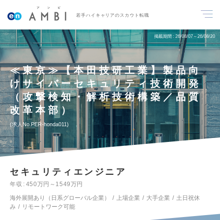
若手ハイキャリアのスカウト転職
掲載期間
26/08/07～26/08/20
≪東京≫【本田技研工業】製品向
けサイバーセキュリティ技術開発
（攻撃検知・解析技術構築／品質
改革本部）
求人No.PER-honda011
セキュリティエンジニア
年収
450万円～1549万円
海外展開あり（日系グローバル企業）
上場企業
大手企業
土日祝休
み
リモートワーク可能