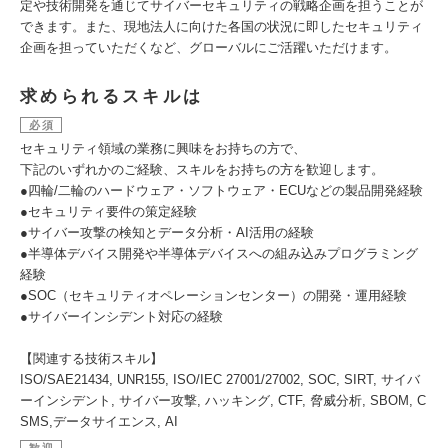
定や技術開発を通じてサイバーセキュリティの戦略企画を担うことが
できます。また、現地法人に向けた各国の状況に即したセキュリティ
企画を担っていただくなど、グローバルにご活躍いただけます。
求められるスキルは
必須
セキュリティ領域の業務に興味をお持ちの方で、
下記のいずれかのご経験、スキルをお持ちの方を歓迎します。
●四輪/二輪のハードウェア・ソフトウェア・ECUなどの製品開発経験
●セキュリティ要件の策定経験
●サイバー攻撃の検知とデータ分析・AI活用の経験
●半導体デバイス開発や半導体デバイスへの組み込みプログラミング
経験
●SOC（セキュリティオペレーションセンター）の開発・運用経験
●サイバーインシデント対応の経験
【関連する技術スキル】
ISO/SAE21434, UNR155, ISO/IEC 27001/27002, SOC, SIRT, サイバ
ーインシデント, サイバー攻撃, ハッキング, CTF, 脅威分析, SBOM, C
SMS,データサイエンス, AI