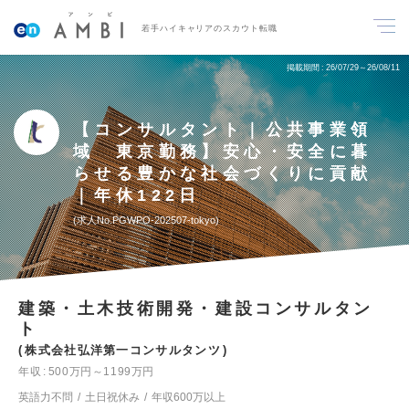
若手ハイキャリアのスカウト転職
掲載期間
26/07/29～26/08/11
【コンサルタント｜公共事業領
域 東京勤務】安心・安全に暮
らせる豊かな社会づくりに貢献
｜年休122日
求人No.PGWPO-202507-tokyo
建築・土木技術開発・建設コンサルタン
ト
株式会社弘洋第一コンサルタンツ
年収
500万円～1199万円
英語力不問
土日祝休み
年収600万以上