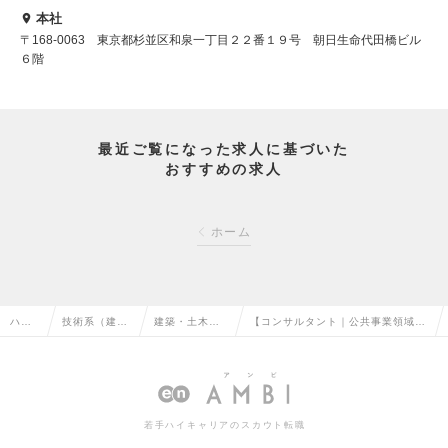
本社
〒168-0063 東京都杉並区和泉一丁目２２番１９号 朝日生命代田橋ビル
６階
最近ご覧になった求人に基づいた
おすすめの求人
ホーム
ハイ
技術系（建
建築・土木技
【コンサルタント｜公共事業領域
クラ
築・設備・土
術開発・建設
東京勤務】安心・安全に暮らせる豊
ス求
木・プラン
コンサルタン
かな社会づくりに貢献｜年休122日
人TO
ト）の転職
トの転職
の求人情報
若手ハイキャリアのスカウト転職