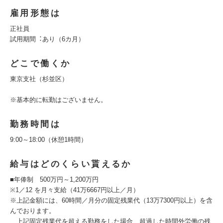
雇用形態は
正社員
試⽤期間︓あり（6カ⽉）
どこで働くか
東京支社（杉並区）
※基本的に転勤はございません。
勤務時間は
9:00～18:00（休憩1時間）
給与はどのくらい貰えるか
■年俸制 500万円～1,200万円
※1／12 を月々支給（41万6667円以上／月）
※上記金額には、60時間／⽉分の固定残業代（13万7300円以上）を含
んでおります。
上記固定残業代を超える勤務をした場合、超過した時間外労働の残