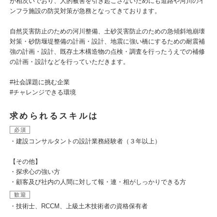
が相次いでおり、人的被害を引き起こさないためにも道路や河川のイ
ンフラ施設の防災対策が急務となってきております。
自然災害防止のための河川整備、土砂災害防止のための急傾斜地崩壊
対策・砂防堰堤整備の計画・設計、地震に強い橋にするための耐震補
強の計画・設計、既存土木構造物の点検・調査を行ったうえでの補修
の計画・設計などを行っていただきます。
#社会課題に挑む企業
#チャレンジできる環境
求められるスキルは
必須
・建設コンサルタントの設計業務経験者（３年以上）
【その他】
・探求心の強い方
・顧客及び社内の人間に対して報・連・相がしっかりできる方
歓迎
・技術士、RCCM、上級土木技術者の資格保有者