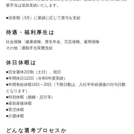
業⼿当は追加⽀給いたします。
■決算期（3月）に業績に応じて賞与を支給
待遇・福利厚生は
社会保険︓健康保険、厚⽣年⾦、労災保険、雇⽤保険
その他︓通勤⼿当実費⽀給
休日休暇は
■完全週休2⽇制（土日）、祝日
■年間休⽇122⽇（令和5年度実績）
■年間有給休暇10⽇～20⽇（下限⽇数は、⼊社半年経過後の付与⽇数
となります）
■特別休暇（婚姻・忌引等）
■産前産後休暇
■育児休暇
■介護休暇
どんな選考プロセスか