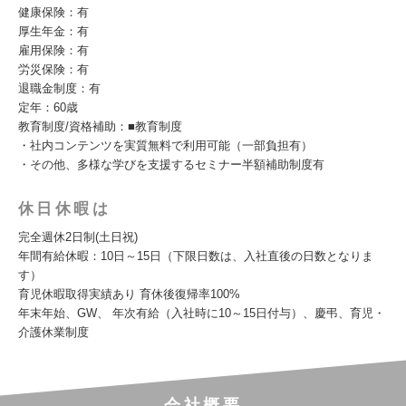
健康保険：有
厚生年金：有
雇用保険：有
労災保険：有
退職金制度：有
定年：60歳
教育制度/資格補助：■教育制度
・社内コンテンツを実質無料で利用可能（一部負担有）
・その他、多様な学びを支援するセミナー半額補助制度有
休日休暇は
完全週休2日制(土日祝)
年間有給休暇：10日～15日（下限日数は、入社直後の日数となりま
す）
育児休暇取得実績あり 育休後復帰率100%
年末年始、GW、 年次有給（入社時に10～15日付与）、慶弔、育児・
介護休業制度
会社概要