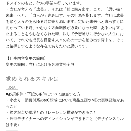
ドメインのもと、3つの事業を行っています。
・当社が考える「成長」。それは「前に踏み出す」こと。「思い描く
未来」へと、「自らが」進み出す、その行為を指します。当社は成長
を願う人々のあらゆる時に寄り添います。定めた未来へと真っすぐに
向かっている時、やむなく方向転換が必要になった時、あるいは立ち
止まることをやむなくされた時。決して予想通りに行かない人生にお
いて、それでも成長を目指す人々の次の一歩を踏み出す背中を、そっ
と後押しするような存在でありたいと思います。
【仕事内容変更の範囲】
変更の範囲：当社における各種業務全般
求められるスキルは
必須
■必須条件：下記の条件にすべて該当する方
・小売り・消費財系のtoC領域において商品企画やMDの実務経験があ
ること
・顧客起点や現場とのリレーション構築ができること
・外部デザイナーへのディレクションができること（デザインスキル
は不要）