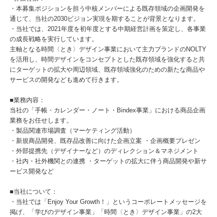
・本募集ポジションを担う中核メンバーによる既存領域の企画開発を
通じて、当社の2030ビジョン実現を期することが背景となります。
・当社では、2021年度を初年度とする中期経営計画を策定し、各事業
の成長戦略を実行しています。
主軸となる時間〈とき〉デザイン事業において主力ブランドのNOLTY
を活用し、時間デザインをコンセプトとした既存領域を強化すると共
にターゲットの拡大や周辺領域、既存領域強化のための新たな商品や
サービスの開発なども進めて行きます。
■業務内容：
当社の「手帳・カレンダー・ノート・Bindex事業」における商品企画
業務をお任せします。
・製品関連市場調査（マーケティング活動）
・新規商品開発、既存品改善に向けた企画立案 ・企画概要プレゼン
・外部提携先（デザイナーなど）のディレクション＆マネジメント
・社内・社外機関との連携 ・ターゲットの拡大に伴う商品開発や新サ
ービス開発など
■当社について：
・当社では「Enjoy Your Growth！」というコーポレートメッセージを
掲げ、「学びのデザイン事業」「時間〈とき〉デザイン事業」の2大