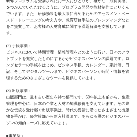
研修プログラムを受講されたお一人おひとりが、確かな「成長実感」
をつかんでいただけるように、プログラム開発や教材制作にとりくん
でいます。また、研修効果を最大限に高めるためのアセスメントベー
スド・トレーニングの考え方や、教育研修手法のブレンディングなど
をご提案して、お客様の人材育成に関する課題解決を支援していま
す。
(2) 手帳事業：
ビジネスにおいて時間管理・情報管理をどのように行い、日々のアウ
トプットを充実したものにするかがビジネスパーソンの課題です。ロ
ングセラーの手帳をはじめ、ビジネス手帳、カレンダー、家計簿、日
記、そしてデジタルツールまで、ビジネスパーソンが時間・情報を管
理するためのさまざまなツールを提供しています。
(3) 出版事業：
出版部門は、最も古い歴史を持つ部門です。60年以上も前から、生産
管理を中心に、日本の企業と人材の知識修得を支えています。その豊
かな伝統を受け継ぐ出版事業は、時代の要請に沿ったさまざまな出版
物を手がけ、経営幹部から新入社員まで、あらゆる層のビジネスパー
ソンの知的ニーズに応えています。
■事業所：