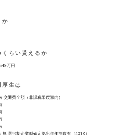
くか
のくらい貰えるか
 549万円
利厚生は
有 交通費全額（非課税限度額内）
有
有
有
有
：無 選択制企業型確定拠出年年制度有（401K）