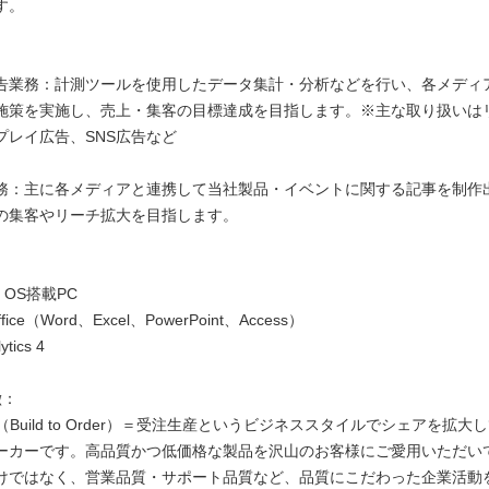
す。
：
告業務：計測ツールを使用したデータ集計・分析などを行い、各メディ
施策を実施し、売上・集客の目標達成を目指します。※主な取り扱いは
プレイ広告、SNS広告など
務：主に各メディアと連携して当社製品・イベントに関する記事を制作
の集客やリーチ拡大を目指します。
：
11 OS搭載PC
 Office（Word、Excel、PowerPoint、Access）
ytics 4
徴：
（Build to Order）＝受注生産というビジネススタイルでシェアを拡大
ーカーです。高品質かつ低価格な製品を沢山のお客様にご愛用いただい
けではなく、営業品質・サポート品質など、品質にこだわった企業活動