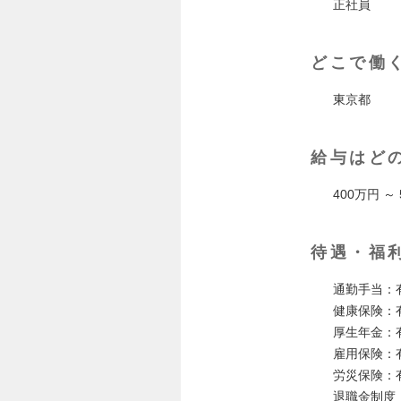
正社員
どこで働
東京都
給与はど
400万円 ～
待遇・福
通勤手当：
健康保険：
厚生年金：
雇用保険：
労災保険：
退職金制度