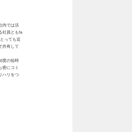
社内では活
社員ともfa
はとっても近
で共有して
制度の短時
ら密にコミ
リハリをつ