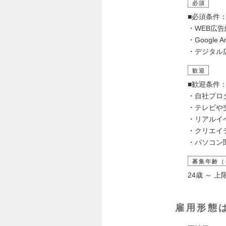
必須
■必須条件
・WEB広
・Google
・デジタル
歓迎
■歓迎条件
・自社プロ
・テレビや
・リアルイ
・クリエイ
・パソコン
募集年齢（
24歳 ～ 
雇用形態