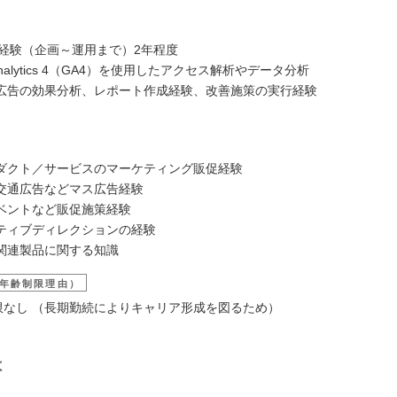
：
告経験（企画～運用まで）2年程度
 Analytics 4（GA4）を使用したアクセス解析やデータ分析
広告の効果分析、レポート作成経験、改善施策の実行経験
：
ダクト／サービスのマーケティング販促経験
交通広告などマス広告経験
ベントなど販促施策経験
ティブディレクションの経験
関連製品に関する知識
年齢制限理由）
上限なし （長期勤続によりキャリア形成を図るため）
は