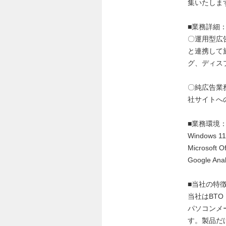
集いたしま
■業務詳細
〇運用型広
と連携して
グ、ディス
〇純広告業
社サイトへ
■業務環境
Windows 
Microsoft
Google Anal
■当社の特
当社はBTO
パソコンメ
す。製品だ