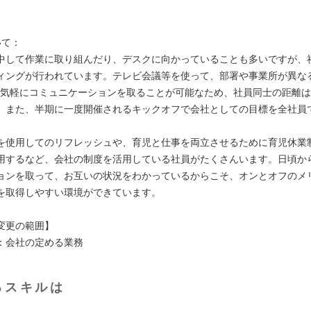
いて：
中して作業に取り組んだり、デスクに向かっていることも多いですが、
ィングが行われています。テレビ会議等を使って、部署や事業所が異なる
faceで気軽にコミュニケーションを取ることが可能なため、社員同士の距離
。また、半期に一度開催されるキックオフで会社としての目標を全社員
を使用してのリフレッシュや、育児と仕事を両立させるために育児休業
用するなど、会社の制度を活用している社員がたくさんいます。日頃か
ョンを取って、お互いの状況をわかっているからこそ、オンとオフのメ
を取得しやすい環境ができています。
変更の範囲】
：会社の定める業務
るスキルは