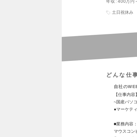
年収
400万円
土日祝休み
どんな仕
自社のWE
【仕事内容
~国産パソ
●マーケテ
■業務内容
マウスコン