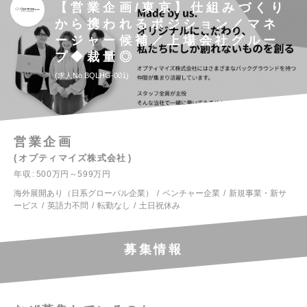
【営業企画/東京】仕組みづくり
から携われるポジション／マネ
ージャー候補／上場会社グルー
プ◆裁量◎
求人No.BQLHG-001
営業企画
オプティマイズ株式会社
年収
500万円～599万円
海外展開あり（日系グローバル企業）
ベンチャー企業
新規事業・新サ
ービス
英語力不問
転勤なし
土日祝休み
募集情報