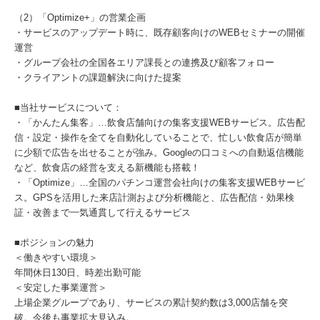
（2）「Optimize+」の営業企画
・サービスのアップデート時に、既存顧客向けのWEBセミナーの開催
運営
・グループ会社の全国各エリア課長との連携及び顧客フォロー
・クライアントの課題解決に向けた提案
■当社サービスについて：
・「かんたん集客」…飲食店舗向けの集客支援WEBサービス。広告配
信・設定・操作を全てを自動化していることで、忙しい飲食店が簡単
に少額で広告を出せることが強み。Googleの口コミへの自動返信機能
など、飲食店の経営を支える新機能も搭載！
・「Optimize」…全国のパチンコ運営会社向けの集客支援WEBサービ
ス。GPSを活用した来店計測および分析機能と、広告配信・効果検
証・改善まで一気通貫して行えるサービス
■ポジションの魅力
＜働きやすい環境＞
年間休日130日、時差出勤可能
＜安定した事業運営＞
上場企業グループであり、サービスの累計契約数は3,000店舗を突
破。今後も事業拡大見込み。