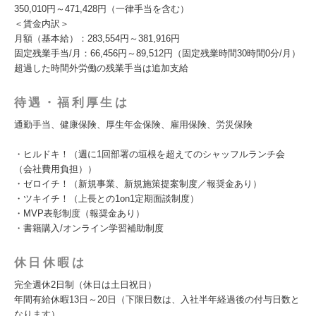
350,010円～471,428円（一律手当を含む）
＜賃金内訳＞
月額（基本給）：283,554円～381,916円
固定残業手当/月：66,456円～89,512円（固定残業時間30時間0分/月）
超過した時間外労働の残業手当は追加支給
待遇・福利厚生は
通勤手当、健康保険、厚生年金保険、雇用保険、労災保険
・ヒルドキ！（週に1回部署の垣根を超えてのシャッフルランチ会
（会社費用負担））
・ゼロイチ！（新規事業、新規施策提案制度／報奨金あり）
・ツキイチ！（上長との1on1定期面談制度）
・MVP表彰制度（報奨金あり）
・書籍購入/オンライン学習補助制度
休日休暇は
完全週休2日制（休日は土日祝日）
年間有給休暇13日～20日（下限日数は、入社半年経過後の付与日数と
なります）