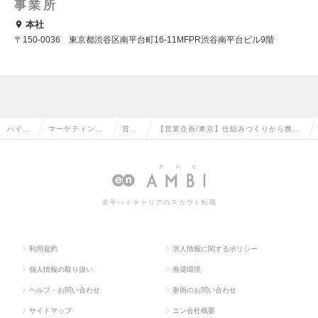
事業所
本社
〒150‐0036 東京都渋谷区南平台町16-11MFPR渋谷南平台ビル9階
ハイク
マーケティン
営業
【営業企画/東京】仕組みづくりから携わ
ラス求
グ・販促企画・
企画
れるポジション／マネージャー候補／上
人TOP
商品開発系の転
の転
場会社グループ◆裁量◎の求人情報
職
職
若手ハイキャリアのスカウト転職
利用規約
求人情報に関するポリシー
個人情報の取り扱い
推奨環境
ヘルプ・お問い合わせ
参画のお問い合わせ
サイトマップ
エン会社概要