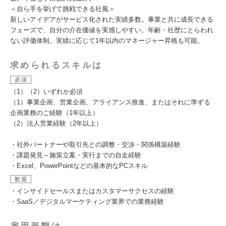
＜自ら手を挙げて挑戦できる社風＞
新しいアイデアがサービス化された実績多数。事業と共に成長できる
フェーズで、自分の介在価値を実感しやすい。年齢・社歴にとらわれ
ない評価体制。実績に応じて1年以内のマネージャー昇格も可能。
求められるスキルは
必須
（1）（2）いずれか必須
（1）事業企画、営業企画、アライアンス推進、またはそれに準ずる
企画業務のご経験（1年以上）
（2）法人営業経験（2年以上）
・社外パートナーや取引先との調整・交渉・関係構築経験
・課題発見～施策立案・実行までの自走経験
・Excel、PowerPointなどの基本的なPCスキル
歓迎
・インサイドセールスまたはカスタマーサクセスの経験
・SaaS／デジタルマーケティング業界での業務経験