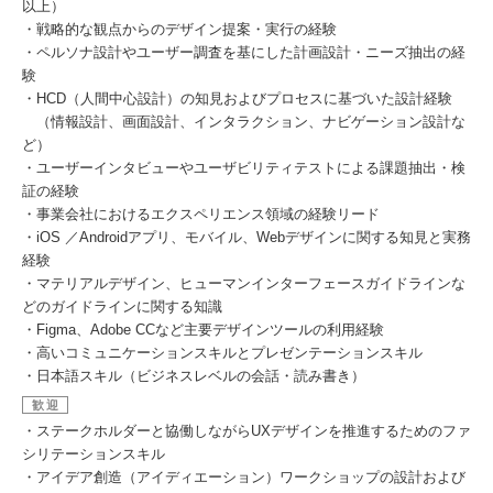
以上）
・戦略的な観点からのデザイン提案・実行の経験
・ペルソナ設計やユーザー調査を基にした計画設計・ニーズ抽出の経
験
・HCD（人間中心設計）の知見およびプロセスに基づいた設計経験
（情報設計、画面設計、インタラクション、ナビゲーション設計な
ど）
・ユーザーインタビューやユーザビリティテストによる課題抽出・検
証の経験
・事業会社におけるエクスペリエンス領域の経験リード
・iOS ／Androidアプリ、モバイル、Webデザインに関する知見と実務
経験
・マテリアルデザイン、ヒューマンインターフェースガイドラインな
どのガイドラインに関する知識
・Figma、Adobe CCなど主要デザインツールの利用経験
・高いコミュニケーションスキルとプレゼンテーションスキル
・日本語スキル（ビジネスレベルの会話・読み書き）
歓迎
・ステークホルダーと協働しながらUXデザインを推進するためのファ
シリテーションスキル
・アイデア創造（アイディエーション）ワークショップの設計および