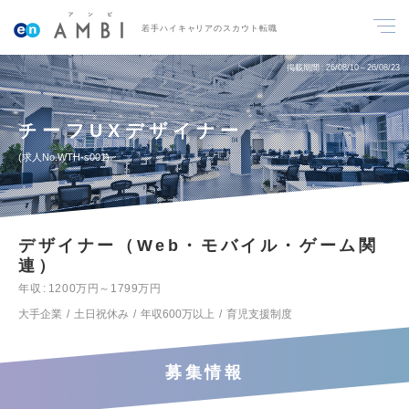
若手ハイキャリアのスカウト転職
掲載期間
26/08/10～26/08/23
チーフUXデザイナー
求人No.WTH-s001
デザイナー（Web・モバイル・ゲーム関
連）
年収
1200万円～1799万円
大手企業
土日祝休み
年収600万以上
育児支援制度
募集情報