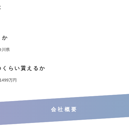
は
くか
神奈川県
のくらい貰えるか
 1499万円
会社概要