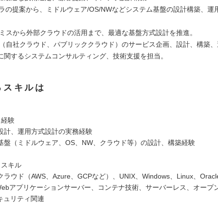
ンフラの提案から、ミドルウェア/OS/NWなどシステム基盤の設計構築、運
レミスから外部クラウドの活用まで、最適な基盤方式設計を推進。
ド（自社クラウド、パブリッククラウド）のサービス企画、設計、構築、
に関するシステムコンサルティング、技術支援を担当。
るスキルは
、経験
設計、運用方式設計の実務経験
基盤（ミドルウェア、OS、NW、クラウド等）の設計、構築経験
、スキル
ウド（AWS、Azure、GCPなど）、UNIX、Windows、Linux、Oracl
a、Webアプリケーションサーバー、コンテナ技術、サーバーレス、オープ
セキュリティ関連