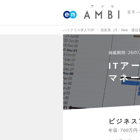
若手
ハイクラス求人TOP
技術系（IT・Web・通
掲載期間
26/07
ITア
マネ
ビジネス
年収
700万円