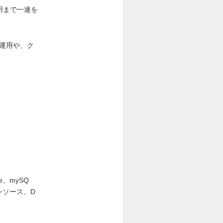
用まで一連を
運用や、ク
e、mySQ
ンソース、D