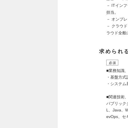
－ ITイ
担当。
－ オンプ
－ クラウ
ラウド全般
求められ
必須
■業務知識
・基盤方式
・システム
■関連技術
パブリッククラ
L、Jav
evOps、