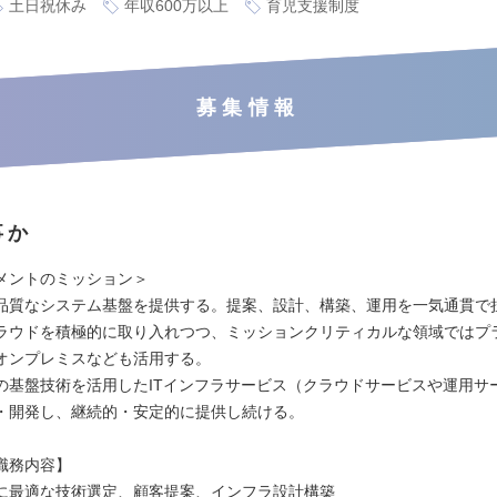
土日祝休み
年収600万以上
育児支援制度
募集情報
事か
メントのミッション＞
品質なシステム基盤を提供する。提案、設計、構築、運用を一気通貫で
ラウドを積極的に取り入れつつ、ミッションクリティカルな領域ではプ
オンプレミスなども活用する。
の基盤技術を活用したITインフラサービス（クラウドサービスや運用サ
・開発し、継続的・安定的に提供し続ける。
職務内容】
に最適な技術選定、顧客提案、インフラ設計構築