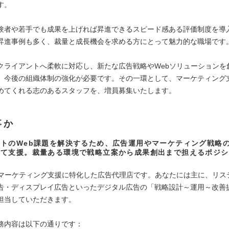
す。
験者や若手でも成果を上げれば昇進できるスピード感ある評価制度を導
昇進事例も多く、裁量と成長機会を求める方にとって魅力的な職場です
クライアントへ柔軟に対応し、新たな広告戦略やWebソリューションを
、今後の組織体制の強化が必要です。その一環として、マーケティング
めてくれる志のあるスタッフを、増員募集いたします。
事か
トのWeb課題を解決するため、広告運用やマーケティング戦略
して支援。裁量ある環境で戦略立案から成果創出まで担えるポジシ
bマーケティング支援に特化した広告代理店です。あなたには主に、リス
広告・ディスプレイ広告といったデジタル広告の「戦略設計～運用～改善
担当していただきます。
務内容は以下の通りです：