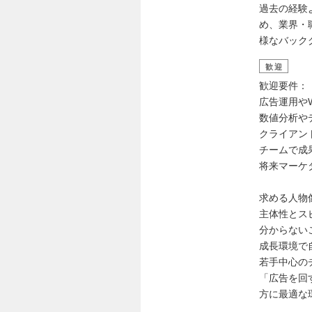
過去の経験
め、業界・
様なバック
歓迎
歓迎要件：
広告運用や
数値分析や
クライアン
チームで成
将来マーケ
求める人物
主体性とス
分からない
成長環境で
若手中心の
「広告を回
方に最適な