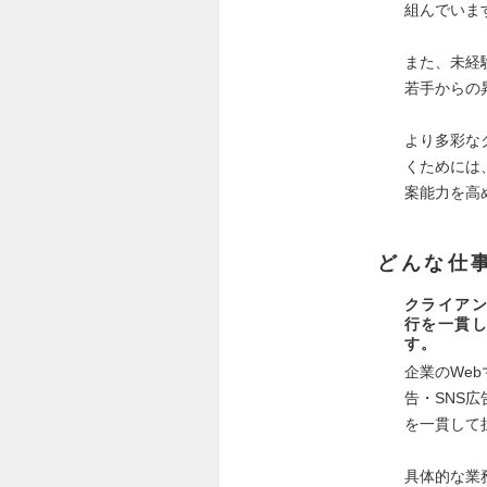
組んでいま
また、未経
若手からの
より多彩な
くためには
案能力を高
どんな仕
クライアン
行を一貫
す。
企業のWe
告・SNS
を一貫して
具体的な業