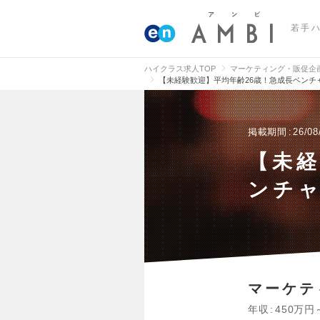
若手
ハイクラス求人TOP
マーケティング・販促企
【未経験歓迎】平均年齢26歳！急成長ベンチ
掲載期間
26/08
【未経
ンチャ
マーケテ
年収
450万円