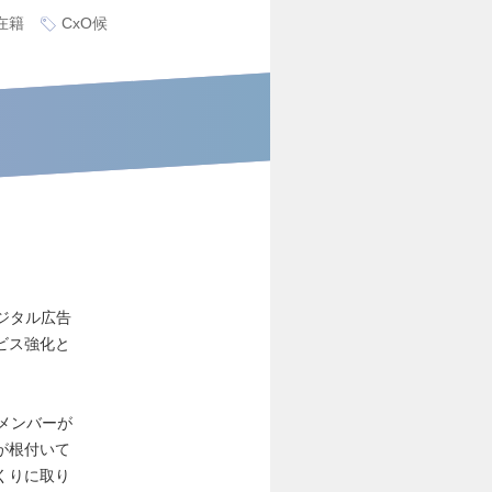
在籍
CxO候
ジタル広告
ビス強化と
メンバーが
が根付いて
くりに取り