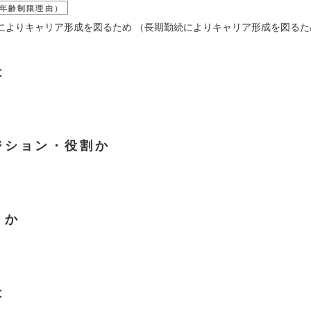
年齢制限理由）
によりキャリア形成を図るため （長期勤続によりキャリア形成を図るた
は
ジション・役割か
くか
は