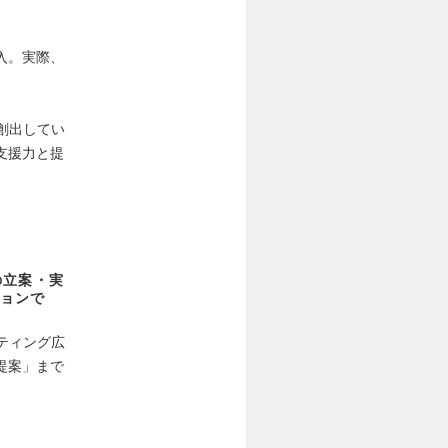
入。実際、
。
創出してい
支援力と提
の立案・実
ョンで
ティング広
提案」まで