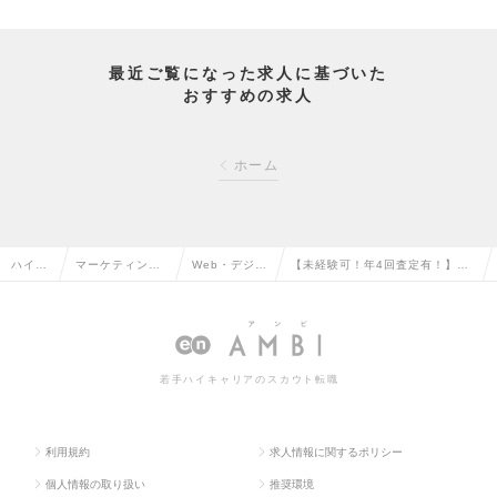
最近ご覧になった求人に基づいた
おすすめの求人
ホーム
ハイク
マーケティン
Web・デジタ
【未経験可！年4回査定有！】億
ラス求
グ・販促企画・
ルマーケティ
バズ広告を作る！？バズ量産AIマ
人TOP
商品開発系の転
ングの転職
ーケター大募集の求人情報
職
若手ハイキャリアのスカウト転職
利用規約
求人情報に関するポリシー
個人情報の取り扱い
推奨環境