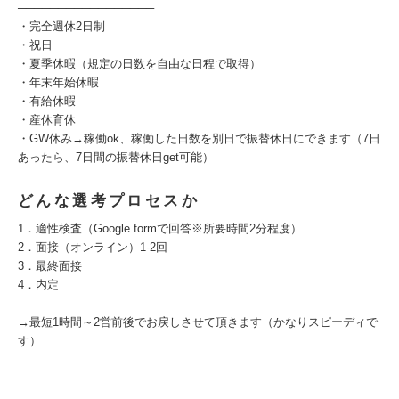
─────────────────
・完全週休2日制
・祝日
・夏季休暇（規定の日数を自由な日程で取得）
・年末年始休暇
・有給休暇
・産休育休
・GW休み→稼働ok、稼働した日数を別日で振替休日にできます（7日
あったら、7日間の振替休日get可能）
どんな選考プロセスか
1．適性検査（Google formで回答※所要時間2分程度）
2．面接（オンライン）1-2回
3．最終面接
4．内定
→最短1時間～2営前後でお戻しさせて頂きます（かなりスピーディで
す）