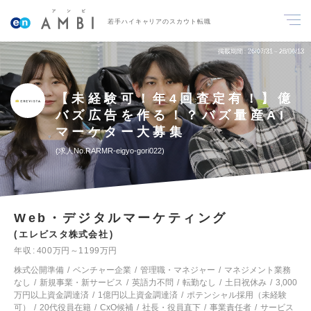
若手ハイキャリアのスカウト転職
掲載期間
26/07/31～26/08/13
【未経験可！年4回査定有！】億
バズ広告を作る！？バズ量産AI
マーケター大募集
求人No.RARMR-eigyo-gori022
Web・デジタルマーケティング
エレビスタ株式会社
年収
400万円～1199万円
株式公開準備
ベンチャー企業
管理職・マネジャー
マネジメント業務
なし
新規事業・新サービス
英語力不問
転勤なし
土日祝休み
3,000
万円以上資金調達済
1億円以上資金調達済
ポテンシャル採用（未経験
可）
20代役員在籍
CxO候補
社長・役員直下
事業責任者
サービス