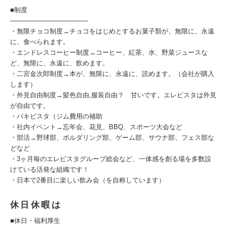
■制度
─────────────────
・無限チョコ制度→チョコをはじめとするお菓子類が、無限に、永遠
に、食べられます。
・エンドレスコーヒー制度→コーヒー、紅茶、水、野菜ジュースな
ど、無限に、永遠に、飲めます。
・二宮金次郎制度→本が、無限に、永遠に、読めます。（会社が購入
します）
・外見自由制度→髪色自由,服装自由？ 甘いです。エレビスタは外見
が自由です。
・バキビスタ（ジム費用の補助
・社内イベント→忘年会、花見、BBQ、スポーツ大会など
・部活→野球部、ボルダリング部、ゲーム部、サウナ部、フェス部な
どなど
・3ヶ月毎のエレビスタグループ総会など、一体感を創る場を多数設
けている活発な組織です！
・日本で2番目に楽しい飲み会（を自称しています）
休日休暇は
■休日・福利厚生