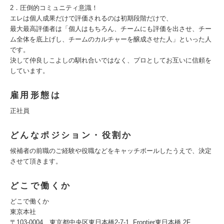
2．圧倒的コミュニティ意識！
エレは個人成果だけで評価されるのは初期段階だけで、
最大最高評価者は「個人はもちろん、チームにも評価を出させ、チー
ム全体を底上げし、チームのカルチャーを醸成させた人」といった人
です。
決して仲良しこよしの馴れ合いではなく、プロとしてお互いに信頼を
しています。
雇用形態は
正社員
どんなポジション・役割か
候補者の前職のご経験や役職などをキャッチボールしたうえで、決定
させて頂きます。
どこで働くか
どこで働くか
東京本社
〒103-0004 東京都中央区東日本橋2-7-1, Frontier東日本橋 2F